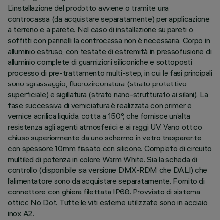
L’installazione del prodotto avviene o tramite una
controcassa (da acquistare separatamente) per applicazione
a terreno e a parete. Nel caso di installazione su pareti o
soffitti con pannelli la controcassa non è necessaria. Corpo in
alluminio estruso, con testate di estremità in pressofusione di
alluminio complete di guarnizioni siliconiche e sottoposti
processo di pre-trattamento multi-step, in cui le fasi principali
sono sgrassaggio, fluorozirconatura (strato protettivo
superficiale) e sigillatura (strato nano-strutturato ai silani). La
fase successiva di verniciatura è realizzata con primer e
vernice acrilica liquida, cotta a 150°, che fornisce un’alta
resistenza agli agenti atmosferici e ai raggi UV. Vano ottico
chiuso superiormente da uno schermo in vetro trasparente
con spessore 10mm fissato con silicone. Completo di circuito
multiled di potenza in colore Warm White. Sia la scheda di
controllo (disponibile sia versione DMX-RDM che DALI) che
l’alimentatore sono da acquistare separatamente. Fornito di
connettore con ghiera filettata IP68. Provvisto di sistema
ottico No Dot. Tutte le viti esterne utilizzate sono in acciaio
inox A2.