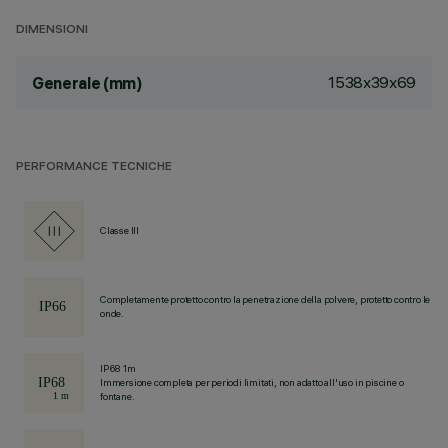
DIMENSIONI
1538x39x69
Generale (mm)
PERFORMANCE TECNICHE
Classe III
Completamente protetto contro la penetrazione della polvere, protetto contro le
onde.
IP68 1m
Immersione completa per periodi limitati, non adatto all'uso in piscine o
fontane.