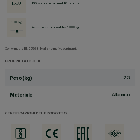
IK09 - Protected against 10 J shocks
Resistenza al carico statico 1000 kg
Conforme alla EN60598-1 e alle normative pertinenti.
PROPRIETÀ FISICHE
2.3
Peso (kg)
Alluminio
Materiale
CERTIFICAZIONI DEL PRODOTTO