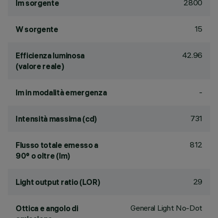
2800
lm sorgente
15
W sorgente
42.96
Efficienza luminosa
(valore reale)
-
lm in modalità emergenza
731
Intensità massima (cd)
812
Flusso totale emesso a
90° o oltre (lm)
29
Light output ratio (LOR)
General Light No-Dot
Ottica e angolo di