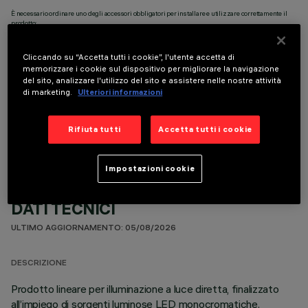
È necessario ordinare uno degli accessori obbligatori per installare e utilizzare correttamente il
prodotto:
Cliccando su “Accetta tutti i cookie”, l'utente accetta di
memorizzare i cookie sul dispositivo per migliorare la navigazione
del sito, analizzare l'utilizzo del sito e assistere nelle nostre attività
di marketing.
Ulteriori informazioni
COMPONENTI OPZIONALI
Rifiuta tutti
Accetta tutti i cookie
Impostazioni cookie
DATI TECNICI
ULTIMO AGGIORNAMENTO: 05/08/2026
DESCRIZIONE
Prodotto lineare per illuminazione a luce diretta, finalizzato
all’impiego di sorgenti luminose LED monocromatiche.