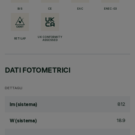
BIS
CE
EAC
ENEC-03
UK CONFORMITY
RETILAP
ASSESSED
DATI FOTOMETRICI
DETTAGLI
812
lm (sistema)
18.9
W (sistema)