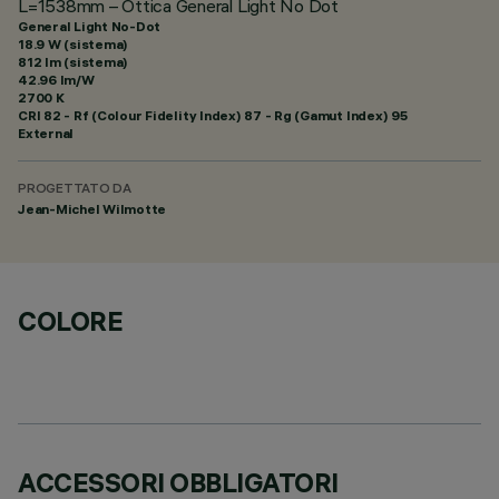
L=1538mm – Ottica General Light No Dot
General Light No-Dot
18.9 W (sistema)
812 lm (sistema)
42.96 lm/W
2700 K
CRI
82
- Rf (Colour Fidelity Index) 87 - Rg (Gamut Index) 95
External
PROGETTATO DA
Jean-Michel Wilmotte
COLORE
ACCESSORI OBBLIGATORI