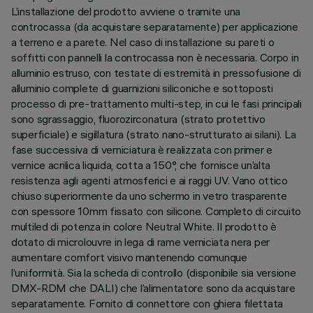
L’installazione del prodotto avviene o tramite una
controcassa (da acquistare separatamente) per applicazione
a terreno e a parete. Nel caso di installazione su pareti o
soffitti con pannelli la controcassa non è necessaria. Corpo in
alluminio estruso, con testate di estremità in pressofusione di
alluminio complete di guarnizioni siliconiche e sottoposti
processo di pre-trattamento multi-step, in cui le fasi principali
sono sgrassaggio, fluorozirconatura (strato protettivo
superficiale) e sigillatura (strato nano-strutturato ai silani). La
fase successiva di verniciatura è realizzata con primer e
vernice acrilica liquida, cotta a 150°, che fornisce un’alta
resistenza agli agenti atmosferici e ai raggi UV. Vano ottico
chiuso superiormente da uno schermo in vetro trasparente
con spessore 10mm fissato con silicone. Completo di circuito
multiled di potenza in colore Neutral White. Il prodotto è
dotato di microlouvre in lega di rame verniciata nera per
aumentare comfort visivo mantenendo comunque
l’uniformità. Sia la scheda di controllo (disponibile sia versione
DMX-RDM che DALI) che l’alimentatore sono da acquistare
separatamente. Fornito di connettore con ghiera filettata