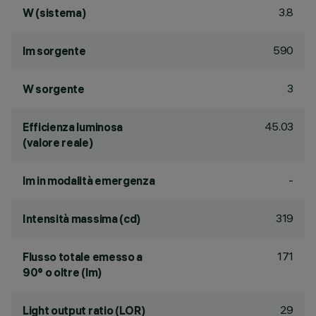
3.8
W (sistema)
590
lm sorgente
3
W sorgente
45.03
Efficienza luminosa
(valore reale)
-
lm in modalità emergenza
319
Intensità massima (cd)
171
Flusso totale emesso a
90° o oltre (lm)
29
Light output ratio (LOR)