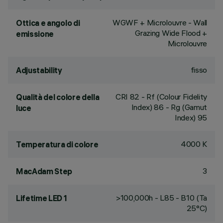
WGWF + Microlouvre - Wall
Ottica e angolo di
Grazing Wide Flood +
emissione
Microlouvre
fisso
Adjustability
CRI
82
- Rf (Colour Fidelity
Qualità del colore della
Index) 86 - Rg (Gamut
luce
Index) 95
4000 K
Temperatura di colore
3
MacAdam Step
>100,000h - L85 - B10 (Ta
Lifetime LED 1
25°C)