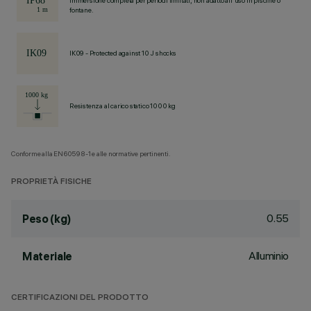
Immersione completa per periodi limitati, non adatto all'uso in piscine o
fontane.
IK09 - Protected against 10 J shocks
Resistenza al carico statico 1000 kg
Conforme alla EN60598-1 e alle normative pertinenti.
PROPRIETÀ FISICHE
0.55
Peso (kg)
Alluminio
Materiale
CERTIFICAZIONI DEL PRODOTTO