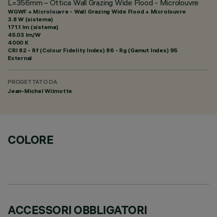
L=356mm – Ottica Wall Grazing Wide Flood - Microlouvre
WGWF + Microlouvre - Wall Grazing Wide Flood + Microlouvre
3.8 W (sistema)
171.1 lm (sistema)
45.03 lm/W
4000 K
CRI
82
- Rf (Colour Fidelity Index) 86 - Rg (Gamut Index) 95
External
PROGETTATO DA
Jean-Michel Wilmotte
COLORE
ACCESSORI OBBLIGATORI