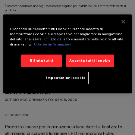
È necessario ordinare uno degli accessori obbligatori per installare e utilizzare correttamente il
prodotto:
Cliccando su “Accetta tutti i cookie”, l'utente accetta di
memorizzare i cookie sul dispositivo per migliorare la navigazione
del sito, analizzare l'utilizzo del sito e assistere nelle nostre attività
di marketing.
Ulteriori informazioni
COMPONENTI OPZIONALI
Rifiuta tutti
Accetta tutti i cookie
Impostazioni cookie
DATI TECNICI
ULTIMO AGGIORNAMENTO: 05/08/2026
DESCRIZIONE
Prodotto lineare per illuminazione a luce diretta, finalizzato
all’impiego di sorgenti luminose LED monocromatiche.