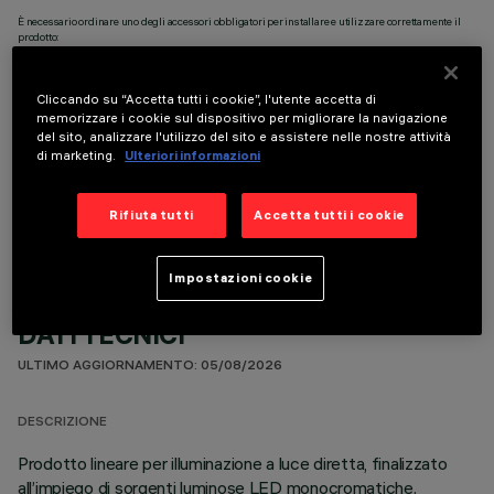
È necessario ordinare uno degli accessori obbligatori per installare e utilizzare correttamente il
prodotto:
Cliccando su “Accetta tutti i cookie”, l'utente accetta di
memorizzare i cookie sul dispositivo per migliorare la navigazione
del sito, analizzare l'utilizzo del sito e assistere nelle nostre attività
di marketing.
Ulteriori informazioni
COMPONENTI OPZIONALI
Rifiuta tutti
Accetta tutti i cookie
Impostazioni cookie
DATI TECNICI
ULTIMO AGGIORNAMENTO: 05/08/2026
DESCRIZIONE
Prodotto lineare per illuminazione a luce diretta, finalizzato
all’impiego di sorgenti luminose LED monocromatiche.