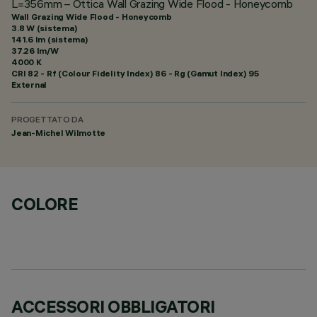
L=356mm – Ottica Wall Grazing Wide Flood - Honeycomb
Wall Grazing Wide Flood - Honeycomb
3.8 W (sistema)
141.6 lm (sistema)
37.26 lm/W
4000 K
CRI
82
- Rf (Colour Fidelity Index) 86 - Rg (Gamut Index) 95
External
PROGETTATO DA
Jean-Michel Wilmotte
COLORE
ACCESSORI OBBLIGATORI