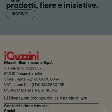
prodotti, fiere e iniziative.
ISCRIVITI
iGuzzini illuminazione S.p.A
Via Mariano Guzzini 37
62019 Recanati (Italy)
Share Capital €21.050.000,00 i.v.
VAT N. and R.I. : (IT)00082630435
CCIAA Macerata, R.E.A. 40632
Contatti e dove trovarci
Social