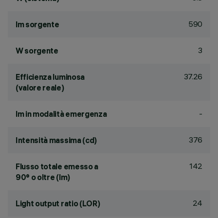
590
lm sorgente
3
W sorgente
37.26
Efficienza luminosa
(valore reale)
-
lm in modalità emergenza
376
Intensità massima (cd)
142
Flusso totale emesso a
90° o oltre (lm)
24
Light output ratio (LOR)