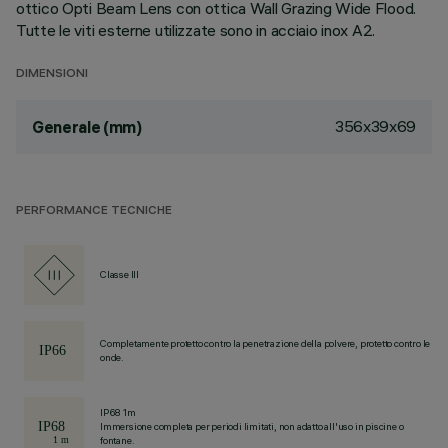
ottico Opti Beam Lens con ottica Wall Grazing Wide Flood.
Tutte le viti esterne utilizzate sono in acciaio inox A2.
DIMENSIONI
356x39x69
Generale (mm)
PERFORMANCE TECNICHE
Classe III
Completamente protetto contro la penetrazione della polvere, protetto contro le
onde.
IP68 1m
Immersione completa per periodi limitati, non adatto all'uso in piscine o
fontane.