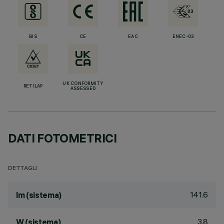
BIS
CE
EAC
ENEC-03
UK CONFORMITY
RETILAP
ASSESSED
DATI FOTOMETRICI
DETTAGLI
141.6
lm (sistema)
3.8
W (sistema)