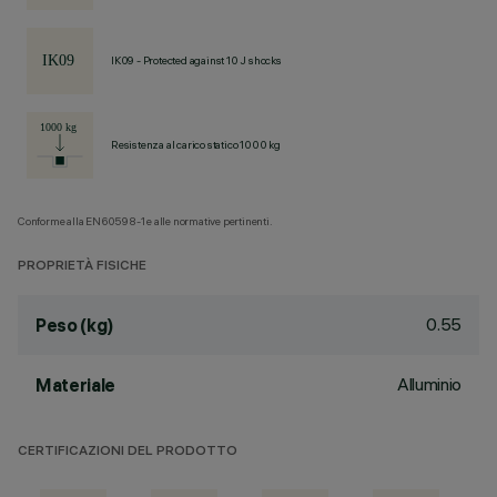
IK09 - Protected against 10 J shocks
Resistenza al carico statico 1000 kg
Conforme alla EN60598-1 e alle normative pertinenti.
PROPRIETÀ FISICHE
0.55
Peso (kg)
Alluminio
Materiale
CERTIFICAZIONI DEL PRODOTTO