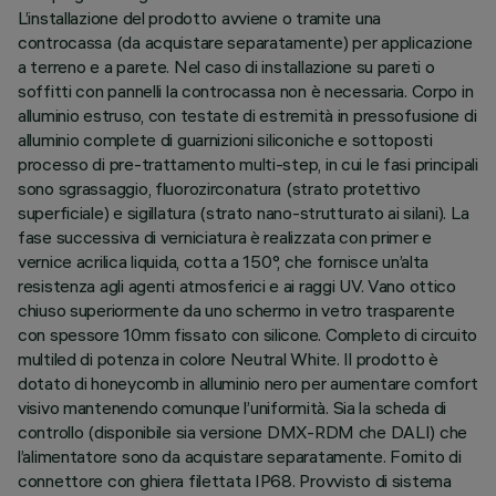
L’installazione del prodotto avviene o tramite una
controcassa (da acquistare separatamente) per applicazione
a terreno e a parete. Nel caso di installazione su pareti o
soffitti con pannelli la controcassa non è necessaria. Corpo in
alluminio estruso, con testate di estremità in pressofusione di
alluminio complete di guarnizioni siliconiche e sottoposti
processo di pre-trattamento multi-step, in cui le fasi principali
sono sgrassaggio, fluorozirconatura (strato protettivo
superficiale) e sigillatura (strato nano-strutturato ai silani). La
fase successiva di verniciatura è realizzata con primer e
vernice acrilica liquida, cotta a 150°, che fornisce un’alta
resistenza agli agenti atmosferici e ai raggi UV. Vano ottico
chiuso superiormente da uno schermo in vetro trasparente
con spessore 10mm fissato con silicone. Completo di circuito
multiled di potenza in colore Neutral White. Il prodotto è
dotato di honeycomb in alluminio nero per aumentare comfort
visivo mantenendo comunque l’uniformità. Sia la scheda di
controllo (disponibile sia versione DMX-RDM che DALI) che
l’alimentatore sono da acquistare separatamente. Fornito di
connettore con ghiera filettata IP68. Provvisto di sistema