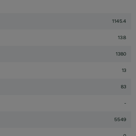
1145.4
13.8
1380
13
83
-
5549
0