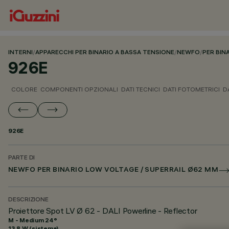
INTERNI
/
APPARECCHI PER BINARIO A BASSA TENSIONE
/
NEWFO
/
PER BIN
926E
COLORE
COMPONENTI OPZIONALI
DATI TECNICI
DATI FOTOMETRICI
D
926E
PARTE DI
NEWFO PER BINARIO LOW VOLTAGE / SUPERRAIL Ø62 MM
DESCRIZIONE
Proiettore Spot LV Ø 62 - DALI Powerline - Reflector
M - Medium 24°
13.8 W (sistema)