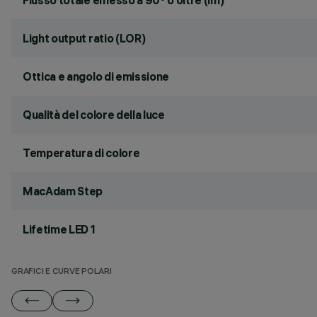
Flusso totale emesso a 90° o oltre (lm)
Light output ratio (LOR)
Ottica e angolo di emissione
Qualità del colore della luce
Temperatura di colore
MacAdam Step
Lifetime LED 1
GRAFICI E CURVE POLARI