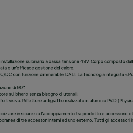
 installazione su binario a bassa tensione 48V. Corpo composto dall
rata e un’efficace gestione del calore.
ver DC/DC con funzione dimmerabile DALI. La tecnologia integrata 
azione di 90°.
re sul binario senza bisogno di utensili.
ort visivo. Riflettore antigraffio realizzato in alluminio P.V.D (Phys
ocizzare in sicurezza l'accoppiamento tra prodotto e accessorio 
poranea di tre accessori interni ed uno esterno. Tutti gli accessori in