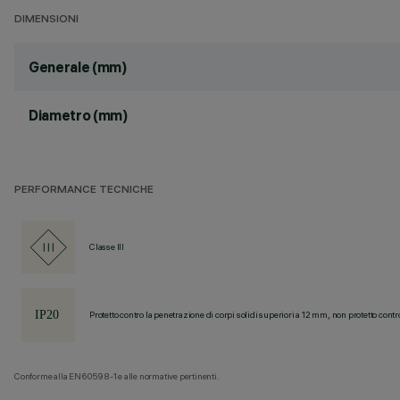
DIMENSIONI
Generale (mm)
Diametro (mm)
PERFORMANCE TECNICHE
Classe III
Protetto contro la penetrazione di corpi solidi superiori a 12 mm, non protetto contr
Conforme alla EN60598-1 e alle normative pertinenti.