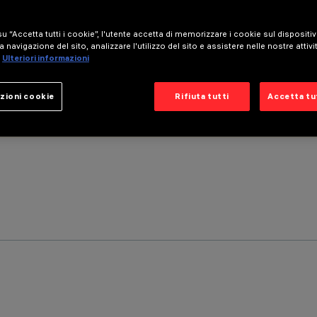
u “Accetta tutti i cookie”, l'utente accetta di memorizzare i cookie sul dispositi
a navigazione del sito, analizzare l'utilizzo del sito e assistere nelle nostre attivi
Ulteriori informazioni
zioni cookie
Rifiuta tutti
Accetta tut