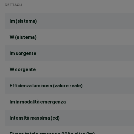
DETTAGLI
lm (sistema)
W (sistema)
lm sorgente
W sorgente
Efficienza luminosa (valore reale)
lm in modalità emergenza
Intensità massima (cd)