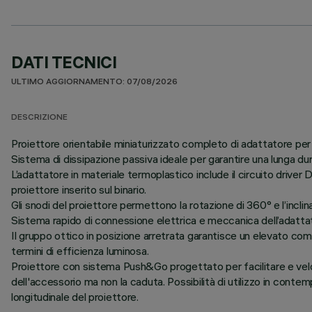
DATI TECNICI
ULTIMO AGGIORNAMENTO: 07/08/2026
DESCRIZIONE
Proiettore orientabile miniaturizzato completo di adattatore per
Sistema di dissipazione passiva ideale per garantire una lunga du
L’adattatore in materiale termoplastico include il circuito dri
proiettore inserito sul binario.
Gli snodi del proiettore permettono la rotazione di 360° e l’inclin
Sistema rapido di connessione elettrica e meccanica dell’adattato
Il gruppo ottico in posizione arretrata garantisce un elevato comf
termini di efficienza luminosa.
Proiettore con sistema Push&Go progettato per facilitare e vel
dell'accessorio ma non la caduta. Possibilità di utilizzo in contem
longitudinale del proiettore.