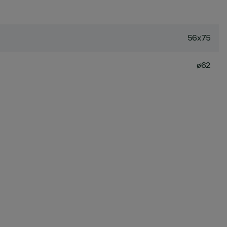
56x75
ø62