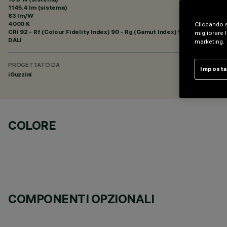
1145.4 lm (sistema)
83 lm/W
4000 K
Cliccando s
CRI
92
- Rf (Colour Fidelity Index) 90 - Rg (Gamut Index) 98
migliorare l
DALI
marketing.
PROGETTATO DA
Imposta
iGuzzini
COLORE
COMPONENTI OPZIONALI