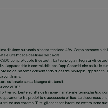
 installazione su binario a bassa tensione 48V. Corpo composto dall
rata e un’efficace gestione del calore.
ver DC/DC con protocollo Bluetooth. La tecnologia integrata «Blue
. L'apparecchio è controllabile con l'app Casambi che abilita le fun
"Mesh" del sistema consentendo di gestire molteplici apparecchi. Be
cation Jiminy.
re sul binario senza bisogno di utensili.
azione di 90°.
ort visivo. Lente ad alta definizione in materiale termoplastico con 
'accoppiamento tra prodotto e accessorio ottico. La disconnession
terni ed uno esterno. Tutti gli accessori interni ed esterni sono ruota