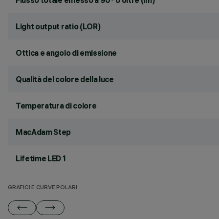
Flusso totale emesso a 90° o oltre (lm)
Light output ratio (LOR)
Ottica e angolo di emissione
Qualità del colore della luce
Temperatura di colore
MacAdam Step
Lifetime LED 1
GRAFICI E CURVE POLARI