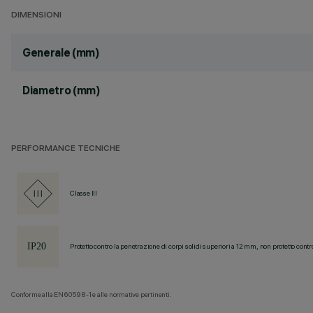
DIMENSIONI
Generale (mm)
Diametro (mm)
PERFORMANCE TECNICHE
Classe III
Protetto contro la penetrazione di corpi solidi superiori a 12 mm, non protetto contr
Conforme alla EN60598-1 e alle normative pertinenti.