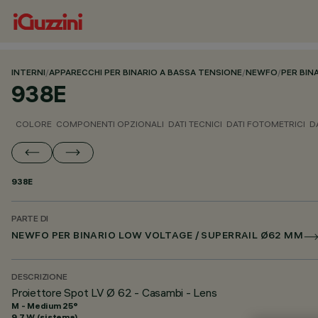
INTERNI
/
APPARECCHI PER BINARIO A BASSA TENSIONE
/
NEWFO
/
PER BIN
938E
COLORE
COMPONENTI OPZIONALI
DATI TECNICI
DATI FOTOMETRICI
D
938E
PARTE DI
NEWFO PER BINARIO LOW VOLTAGE / SUPERRAIL Ø62 MM
DESCRIZIONE
Proiettore Spot LV Ø 62 - Casambi - Lens
M - Medium 25°
9.7 W (sistema)