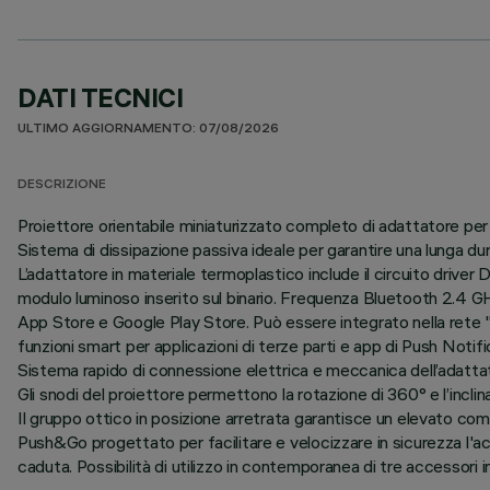
DATI TECNICI
ULTIMO AGGIORNAMENTO: 07/08/2026
DESCRIZIONE
Proiettore orientabile miniaturizzato completo di adattatore per
Sistema di dissipazione passiva ideale per garantire una lunga du
L’adattatore in materiale termoplastico include il circuito dri
modulo luminoso inserito sul binario. Frequenza Bluetooth 2.4 GHz
App Store e Google Play Store. Può essere integrato nella rete 
funzioni smart per applicazioni di terze parti e app di Push Notifi
Sistema rapido di connessione elettrica e meccanica dell’adattato
Gli snodi del proiettore permettono la rotazione di 360° e l’inclin
Il gruppo ottico in posizione arretrata garantisce un elevato comf
Push&Go progettato per facilitare e velocizzare in sicurezza l
caduta. Possibilità di utilizzo in contemporanea di tre accessori in