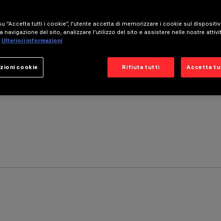
u “Accetta tutti i cookie”, l'utente accetta di memorizzare i cookie sul dispositi
a navigazione del sito, analizzare l'utilizzo del sito e assistere nelle nostre attivi
Ulteriori informazioni
zioni cookie
Rifiuta tutti
Accetta tut