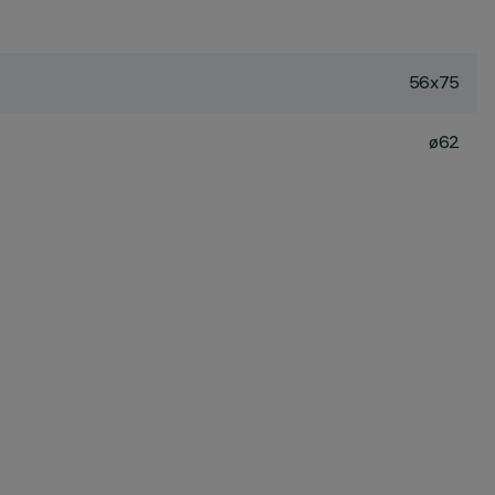
56x75
ø62