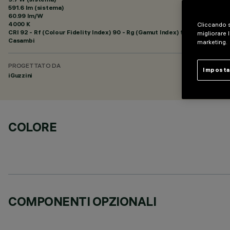
591.6 lm (sistema)
60.99 lm/W
4000 K
Cliccando s
CRI
92
- Rf (Colour Fidelity Index) 90 - Rg (Gamut Index) 98
migliorare l
Casambi
marketing.
PROGETTATO DA
Imposta
iGuzzini
COLORE
COMPONENTI OPZIONALI