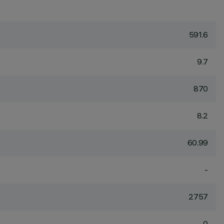
591.6
9.7
870
8.2
60.99
-
2757
0