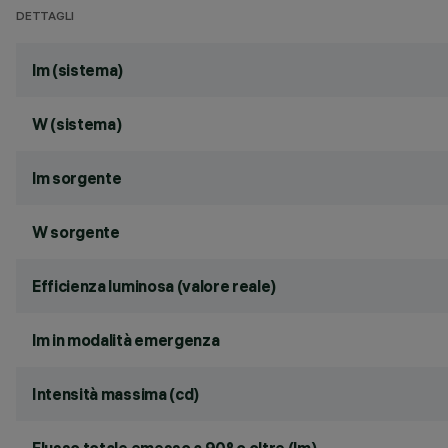
DETTAGLI
lm (sistema)
W (sistema)
lm sorgente
W sorgente
Efficienza luminosa (valore reale)
lm in modalità emergenza
Intensità massima (cd)