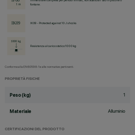
Immersione completa per periodi limitati, non adatto all'uso in piscine o
fontane.
IK09 - Protected against 10 J shocks
Resistenza al carico statico 1000 kg
Conforme alla EN60598-1 e alle normative pertinenti.
PROPRIETÀ FISICHE
1
Peso (kg)
Alluminio
Materiale
CERTIFICAZIONI DEL PRODOTTO