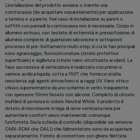
L’installazione del prodotto avviene o tramite una
controcassa (da acquistare separatamente) per applicazione
a terreno e a parete. Nel caso di installazione su pareti o
soffitti con pannelli la controcassa non è necessaria. Corpo in
alluminio estruso, con testate di estremità in pressofusione di
alluminio complete di guarnizioni siliconiche e sottoposti
processo di pre-trattamento multi-step, in cui le fasi principali
sono sgrassaggio, fluorozirconatura (strato protettivo
superficiale) e sigillatura (strato nano-strutturato ai silani). La
fase successiva di verniciatura è realizzata con primer e
vernice acrilica liquida, cotta a 150°, che fornisce un’alta
resistenza agli agenti atmosferici e ai raggi UV. Vano ottico
chiuso superiormente da uno schermo in vetro trasparente
con spessore 10mm fissato con silicone. Completo di circuito
multiled di potenza in colore Neutral White. Il prodotto è
dotato di microlouvre in lega di rame verniciata nera per
aumentare comfort visivo mantenendo comunque
l’uniformità. Sia la scheda di controllo (disponibile sia versione
DMX-RDM che DALI) che l’alimentatore sono da acquistare
separatamente. Fornito di connettore con ghiera filettata