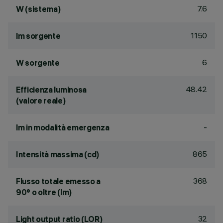
7.6
W (sistema)
1150
lm sorgente
6
W sorgente
48.42
Efficienza luminosa
(valore reale)
-
lm in modalità emergenza
865
Intensità massima (cd)
368
Flusso totale emesso a
90° o oltre (lm)
32
Light output ratio (LOR)