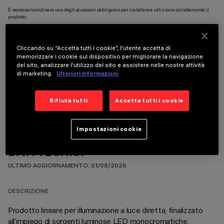
È necessario ordinare uno degli accessori obbligatori per installare e utilizzare correttamente il
prodotto:
Cliccando su “Accetta tutti i cookie”, l'utente accetta di
memorizzare i cookie sul dispositivo per migliorare la navigazione
del sito, analizzare l'utilizzo del sito e assistere nelle nostre attività
di marketing.
Ulteriori informazioni
COMPONENTI OPZIONALI
Rifiuta tutti
Accetta tutti i cookie
Impostazioni cookie
DATI TECNICI
ULTIMO AGGIORNAMENTO: 01/08/2026
DESCRIZIONE
Prodotto lineare per illuminazione a luce diretta, finalizzato
all’impiego di sorgenti luminose LED monocromatiche.