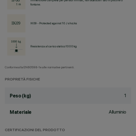
Immersione completa per periodi limitati, non adatto all'uso in piscine o
fontane.
IK09 - Protected against 10 J shocks
Resistenza al carico statico 1000 kg
Conforme alla EN60598-1 e alle normative pertinenti.
PROPRIETÀ FISICHE
1
Peso (kg)
Alluminio
Materiale
CERTIFICAZIONI DEL PRODOTTO