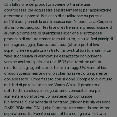
L’installazione del prodotto avviene o tramite una
controcassa (da acquistare separatamente) per applicazione
a terreno e a parete. Nel caso di installazione su pareti o
soffitti con pannelli la controcassa non è necessaria. Corpo in
alluminio estruso, con testate di estremità in pressofusione di
alluminio complete di guarnizioni siliconiche e sottoposti
processo di pre-trattamento multi-step, in cui le fasi principali
sono sgrassaggio, fluorozirconatura (strato protettivo
superficiale) e sigillatura (strato nano-strutturato ai silani). La
fase successiva di verniciatura è realizzata con primer e
vernice acrilica liquida, cotta a 150°, che fornisce un’alta
resistenza agli agenti atmosferici e ai raggi UV. Vano ottico
chiuso superiormente da uno schermo in vetro trasparente
con spessore 10mm fissato con silicone. Completo di circuito
multiled di potenza in colore Warm White. Il prodotto è
dotato di microlouvre in lega di rame verniciata nera per
aumentare comfort visivo mantenendo comunque
l’uniformità. Sia la scheda di controllo (disponibile sia versione
DMX-RDM che DALI) che l’alimentatore sono da acquistare
separatamente. Fornito di connettore con ghiera filettata