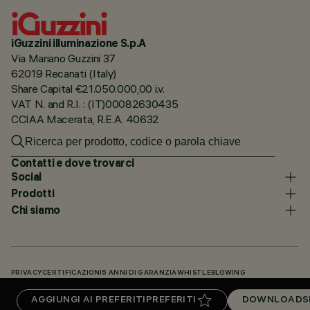
iGuzzini illuminazione S.p.A
Via Mariano Guzzini 37
62019 Recanati (Italy)
Share Capital €21.050.000,00 i.v.
VAT N. and R.I. : (IT)00082630435
CCIAA Macerata, R.E.A. 40632
Contatti e dove trovarci
Social
Prodotti
Chi siamo
PRIVACY
CERTIFICAZIONI
5 ANNI DI GARANZIA
WHISTLEBLOWING
COOKIE POLICY
DICHIARAZIONE DI ACCESSIBILITÀ
I NOSTRI CODICI
AGGIUNGI AI PREFERITI
PREFERITI
DOWNLOADS
KNOWLEDGE BASE (LOGIN NECESSARIO)
DOWNLOADS