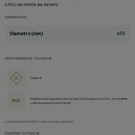
ottici sia interni sia esterni.
DIMENSIONI
ø55
Diametro (mm)
PERFORMANCE TECNICHE
Classe III
Protetto contro la penetrazione di corpi solidi superiori a 12 mm, non protetto
contro la penetrazione di liquidi.
Conforme alla EN60598-1 e alle normative pertinenti.
PROPRIETÀ FISICHE