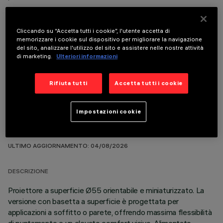
Cliccando su “Accetta tutti i cookie”, l'utente accetta di
memorizzare i cookie sul dispositivo per migliorare la navigazione
del sito, analizzare l'utilizzo del sito e assistere nelle nostre attività
COMPONENTI OPZIONALI
di marketing.
Ulteriori informazioni
Rifiuta tutti
Accetta tutti i cookie
Impostazioni cookie
DATI TECNICI
ULTIMO AGGIORNAMENTO: 04/08/2026
DESCRIZIONE
Proiettore a superficie Ø55 orientabile e miniaturizzato. La
versione con basetta a superficie è progettata per
applicazioni a soffitto o parete, offrendo massima flessibilità