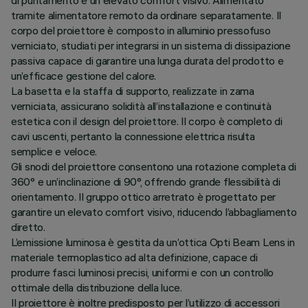
di puntamento e un elevato comfort visivo. Alimentato
tramite alimentatore remoto da ordinare separatamente. Il
corpo del proiettore è composto in alluminio pressofuso
verniciato, studiati per integrarsi in un sistema di dissipazione
passiva capace di garantire una lunga durata del prodotto e
un’efficace gestione del calore.
La basetta e la staffa di supporto, realizzate in zama
verniciata, assicurano solidità all’installazione e continuità
estetica con il design del proiettore. Il corpo è completo di
cavi uscenti, pertanto la connessione elettrica risulta
semplice e veloce.
Gli snodi del proiettore consentono una rotazione completa di
360° e un’inclinazione di 90°, offrendo grande flessibilità di
orientamento. Il gruppo ottico arretrato è progettato per
garantire un elevato comfort visivo, riducendo l’abbagliamento
diretto.
L’emissione luminosa è gestita da un’ottica Opti Beam Lens in
materiale termoplastico ad alta definizione, capace di
produrre fasci luminosi precisi, uniformi e con un controllo
ottimale della distribuzione della luce.
Il proiettore è inoltre predisposto per l’utilizzo di accessori