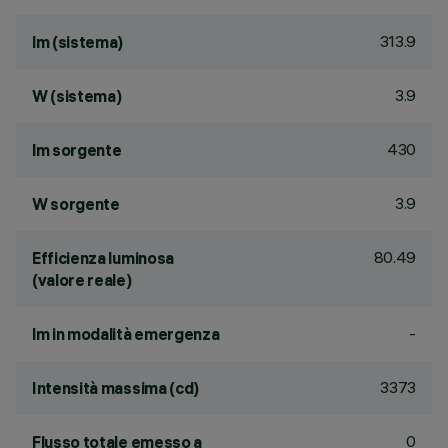
313.9
lm (sistema)
3.9
W (sistema)
430
lm sorgente
3.9
W sorgente
80.49
Efficienza luminosa
(valore reale)
-
lm in modalità emergenza
3373
Intensità massima (cd)
0
Flusso totale emesso a