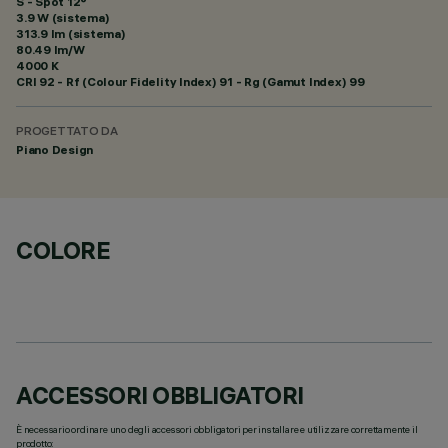
S - Spot 12°
3.9 W (sistema)
313.9 lm (sistema)
80.49 lm/W
4000 K
CRI
92
- Rf (Colour Fidelity Index) 91 - Rg (Gamut Index) 99
PROGETTATO DA
Piano Design
COLORE
ACCESSORI OBBLIGATORI
È necessario ordinare uno degli accessori obbligatori per installare e utilizzare correttamente il
prodotto: