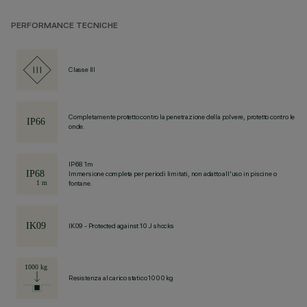
PERFORMANCE TECNICHE
Classe III
Completamente protetto contro la penetrazione della polvere, protetto contro le
onde.
IP68 1m
Immersione completa per periodi limitati, non adatto all'uso in piscine o
fontane.
IK09 - Protected against 10 J shocks
Resistenza al carico statico 1000 kg