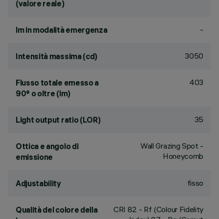
(valore reale)
-
lm in modalità emergenza
3050
Intensità massima (cd)
403
Flusso totale emesso a
90° o oltre (lm)
35
Light output ratio (LOR)
Wall Grazing Spot -
Ottica e angolo di
Honeycomb
emissione
fisso
Adjustability
CRI
82
- Rf (Colour Fidelity
Qualità del colore della