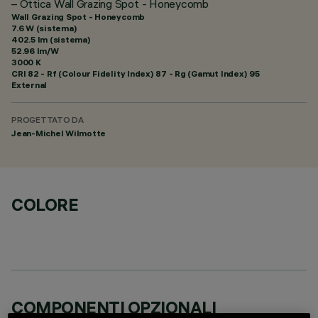
– Ottica Wall Grazing Spot - Honeycomb
Wall Grazing Spot - Honeycomb
7.6 W (sistema)
402.5 lm (sistema)
52.96 lm/W
3000 K
CRI
82
- Rf (Colour Fidelity Index) 87 - Rg (Gamut Index) 95
External
PROGETTATO DA
Jean-Michel Wilmotte
COLORE
COMPONENTI OPZIONALI