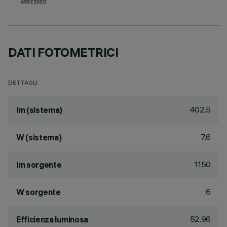
ASSESSED
DATI FOTOMETRICI
DETTAGLI
402.5
lm (sistema)
7.6
W (sistema)
1150
lm sorgente
6
W sorgente
52.96
Efficienza luminosa