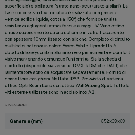
superficiale) e sigillatura (strato nano-strutturato ai silani). La
fase successiva di verniciatura è realizzata con primer e
vernice acrilica liquida, cotta a 150°, che fornisce un’alta
resistenza agli agenti atmosferici e ai raggi UV. Vano ottico
chiuso superiormente da uno schermo in vetro trasparente
con spessore 10mm fissato con silicone. Completo di circuito
multiled di potenza in colore Warm White. Il prodotto è
dotato di honeycomb in alluminio nero per aumentare comfort
visivo mantenendo comunque l’uniformità. Sia la scheda di
controllo (disponibile sia versione DMX-RDM che DALI) che
l’alimentatore sono da acquistare separatamente. Fornito di
connettore con ghiera filettata IP68. Provvisto di sistema
ottico Opti Beam Lens con ottica Wall Grazing Spot. Tutte le
viti esterne utilizzate sono in acciaio inox A2.
DIMENSIONI
652x39x69
Generale (mm)