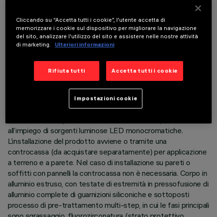
Cliccando su “Accetta tutti i cookie”, l'utente accetta di
memorizzare i cookie sul dispositivo per migliorare la navigazione
del sito, analizzare l'utilizzo del sito e assistere nelle nostre attività
di marketing.
Ulteriori informazioni
DATI TECNICI
Rifiuta tutti
Accetta tutti i cookie
ULTIMO AGGIORNAMENTO: 05/08/2026
Impostazioni cookie
DESCRIZIONE
Prodotto lineare per illuminazione a luce diretta, finalizzato
all’impiego di sorgenti luminose LED monocromatiche.
L’installazione del prodotto avviene o tramite una
controcassa (da acquistare separatamente) per applicazione
a terreno e a parete. Nel caso di installazione su pareti o
soffitti con pannelli la controcassa non è necessaria. Corpo in
alluminio estruso, con testate di estremità in pressofusione di
alluminio complete di guarnizioni siliconiche e sottoposti
processo di pre-trattamento multi-step, in cui le fasi principali
sono sgrassaggio, fluorozirconatura (strato protettivo