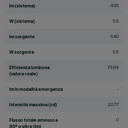
405
lm (sistema)
5.5
W (sistema)
540
lm sorgente
5.5
W sorgente
73.64
Efficienza luminosa
(valore reale)
-
lm in modalità emergenza
2077
Intensità massima (cd)
0
Flusso totale emesso a
90° o oltre (lm)