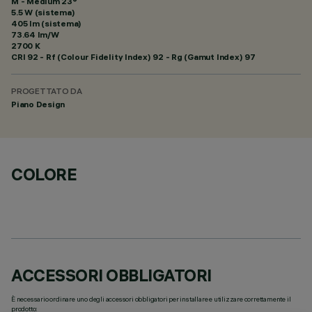
M - Medium 23°
5.5 W (sistema)
405 lm (sistema)
73.64 lm/W
2700 K
CRI
92
- Rf (Colour Fidelity Index) 92 - Rg (Gamut Index) 97
PROGETTATO DA
Piano Design
COLORE
ACCESSORI OBBLIGATORI
È necessario ordinare uno degli accessori obbligatori per installare e utilizzare correttamente il
prodotto: