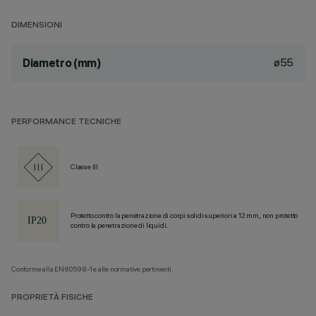
DIMENSIONI
ø55
Diametro (mm)
PERFORMANCE TECNICHE
Classe III
Protetto contro la penetrazione di corpi solidi superiori a 12 mm, non protetto
contro la penetrazione di liquidi.
Conforme alla EN60598-1 e alle normative pertinenti.
PROPRIETÀ FISICHE