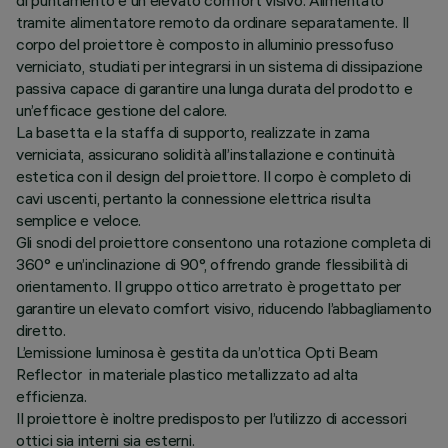
di puntamento e un elevato comfort visivo. Alimentato
tramite alimentatore remoto da ordinare separatamente. Il
corpo del proiettore è composto in alluminio pressofuso
verniciato, studiati per integrarsi in un sistema di dissipazione
passiva capace di garantire una lunga durata del prodotto e
un’efficace gestione del calore.
La basetta e la staffa di supporto, realizzate in zama
verniciata, assicurano solidità all’installazione e continuità
estetica con il design del proiettore. Il corpo è completo di
cavi uscenti, pertanto la connessione elettrica risulta
semplice e veloce.
Gli snodi del proiettore consentono una rotazione completa di
360° e un’inclinazione di 90°, offrendo grande flessibilità di
orientamento. Il gruppo ottico arretrato è progettato per
garantire un elevato comfort visivo, riducendo l’abbagliamento
diretto.
L’emissione luminosa è gestita da un’ottica Opti Beam
Reflector in materiale plastico metallizzato ad alta
efficienza.
Il proiettore è inoltre predisposto per l’utilizzo di accessori
ottici sia interni sia esterni.