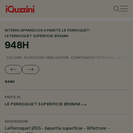
INTERNI
/
APPARECCHI A PARETE
/
LE PERROQUET
/
LE PERROQUET SUPERFICIE Ø55MM
948H
COLORE
ACCESSORI OBBLIGATORI
COMPONENTI OPZIONALI
DATI TEC
948H
PARTE DI
LE PERROQUET SUPERFICIE Ø55MM
DESCRIZIONE
LePerroquet Ø55 - basetta superficie - Riflettore -