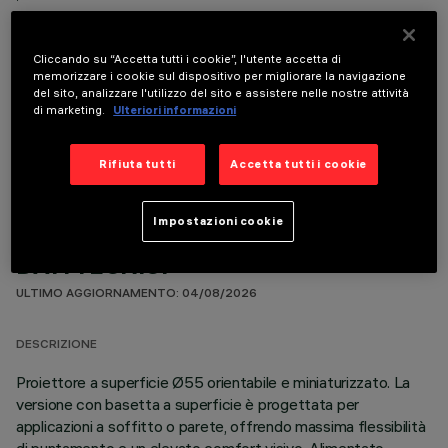
Cliccando su “Accetta tutti i cookie”, l'utente accetta di
memorizzare i cookie sul dispositivo per migliorare la navigazione
del sito, analizzare l'utilizzo del sito e assistere nelle nostre attività
di marketing.
Ulteriori informazioni
COMPONENTI OPZIONALI
Rifiuta tutti
Accetta tutti i cookie
Impostazioni cookie
DATI TECNICI
ULTIMO AGGIORNAMENTO: 04/08/2026
DESCRIZIONE
Proiettore a superficie Ø55 orientabile e miniaturizzato. La
versione con basetta a superficie è progettata per
applicazioni a soffitto o parete, offrendo massima flessibilità