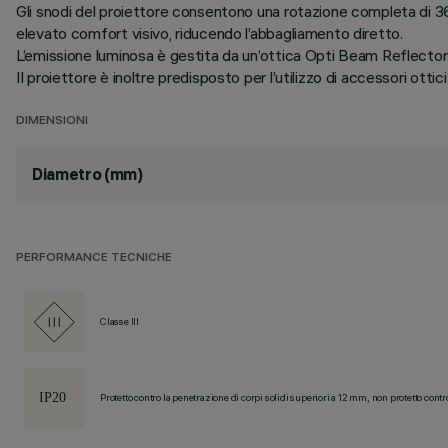
Gli snodi del proiettore consentono una rotazione completa di 360
elevato comfort visivo, riducendo l’abbagliamento diretto.
L’emissione luminosa è gestita da un’ottica Opti Beam Reflector i
Il proiettore è inoltre predisposto per l’utilizzo di accessori ottici 
DIMENSIONI
Diametro (mm)
PERFORMANCE TECNICHE
Classe III
Protetto contro la penetrazione di corpi solidi superiori a 12 mm, non protetto contr