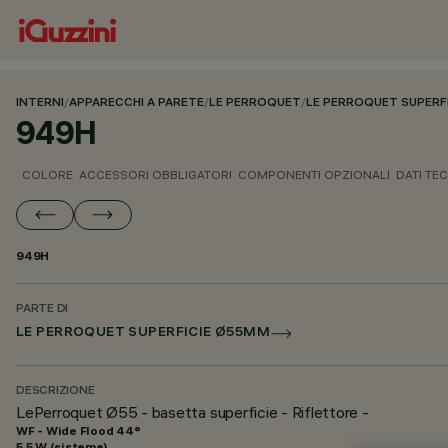
INTERNI
/
APPARECCHI A PARETE
/
LE PERROQUET
/
LE PERROQUET SUPERF
949H
COLORE
ACCESSORI OBBLIGATORI
COMPONENTI OPZIONALI
DATI TEC
949H
PARTE DI
LE PERROQUET SUPERFICIE Ø55MM
DESCRIZIONE
LePerroquet Ø55 - basetta superficie - Riflettore -
WF - Wide Flood 44°
5.5 W (sistema)