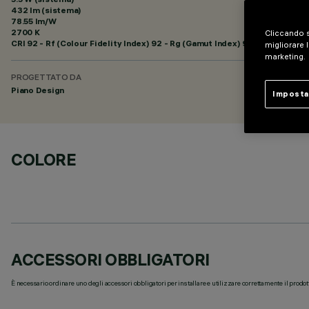
432 lm (sistema)
78.55 lm/W
2700 K
Cliccando s
CRI
92
- Rf (Colour Fidelity Index) 92 - Rg (Gamut Index) 97
migliorare l
marketing.
PROGETTATO DA
Piano Design
Imposta
COLORE
ACCESSORI OBBLIGATORI
È necessario ordinare uno degli accessori obbligatori per installare e utilizzare correttamente il prodot