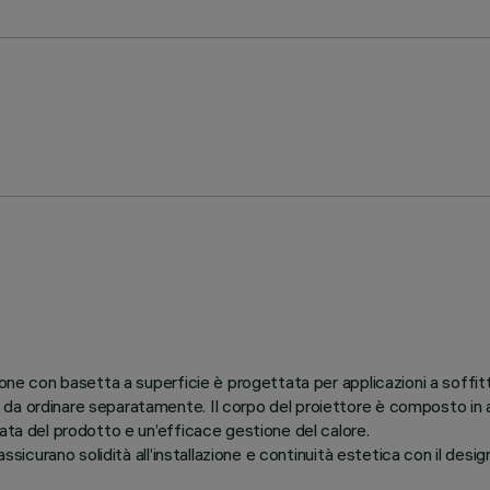
ione con basetta a superficie è progettata per applicazioni a soffi
a ordinare separatamente. Il corpo del proiettore è composto in allu
ata del prodotto e un’efficace gestione del calore.
ssicurano solidità all’installazione e continuità estetica con il desi