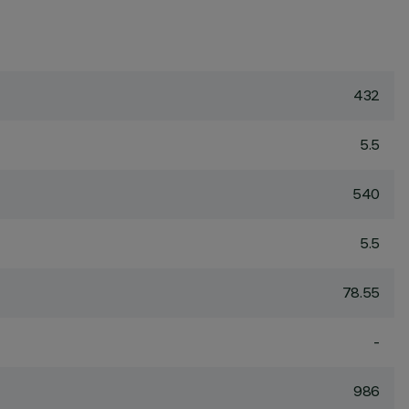
432
5.5
540
5.5
78.55
-
986