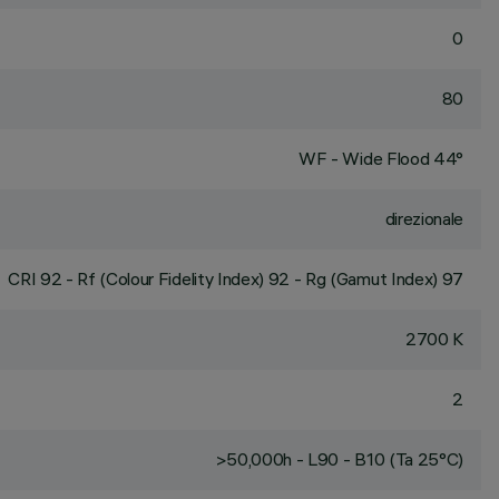
0
80
WF - Wide Flood 44°
direzionale
CRI
92
- Rf (Colour Fidelity Index) 92 - Rg (Gamut Index) 97
2700 K
2
>50,000h - L90 - B10 (Ta 25°C)