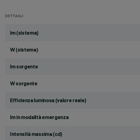
DETTAGLI
lm (sistema)
W (sistema)
lm sorgente
W sorgente
Efficienza luminosa (valore reale)
lm in modalità emergenza
Intensità massima (cd)