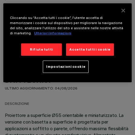
Cliccando su “Accetta tutti i cookie”, l'utente accetta di
memorizzare i cookie sul dispositivo per migliorare la navigazione
del sito, analizzare l'utilizzo del sito e assistere nelle nostre attività
di marketing.
Ulteriori informazioni
COMPONENTI OPZIONALI
Rifiuta tutti
Accetta tutti i cookie
Impostazioni cookie
DATI TECNICI
ULTIMO AGGIORNAMENTO: 04/08/2026
DESCRIZIONE
Proiettore a superficie Ø55 orientabile e miniaturizzato. La
versione con basetta a superficie è progettata per
applicazioni a soffitto o parete, offrendo massima flessibilità