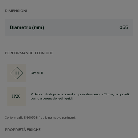
DIMENSIONI
ø55
Diametro (mm)
PERFORMANCE TECNICHE
Classe III
Protetto contro la penetrazione di corpi solidi superiori a 12 mm, non protetto
contro la penetrazione di liquidi.
Conforme alla EN60598-1 e alle normative pertinenti.
PROPRIETÀ FISICHE