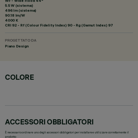
WF - Wide Flood 44°
5.5 W (sistema)
496 lm (sistema)
90.18 lm/W
4000 K
CRI
92
- Rf (Colour Fidelity Index) 90 - Rg (Gamut Index) 97
PROGETTATO DA
Piano Design
COLORE
ACCESSORI OBBLIGATORI
È necessario ordinare uno degli accessori obbligatori per installare e utilizzare correttamente il
prodotto: