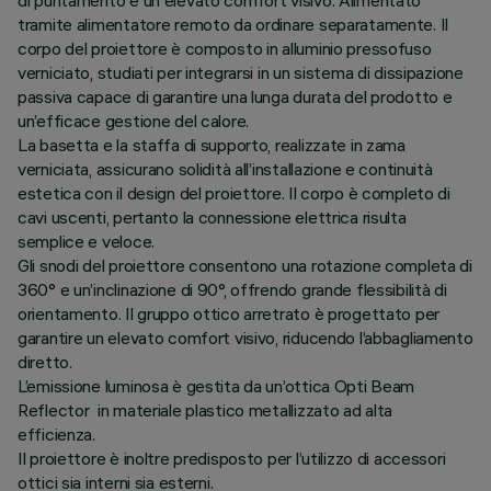
di puntamento e un elevato comfort visivo. Alimentato
tramite alimentatore remoto da ordinare separatamente. Il
corpo del proiettore è composto in alluminio pressofuso
verniciato, studiati per integrarsi in un sistema di dissipazione
passiva capace di garantire una lunga durata del prodotto e
un’efficace gestione del calore.
La basetta e la staffa di supporto, realizzate in zama
verniciata, assicurano solidità all’installazione e continuità
estetica con il design del proiettore. Il corpo è completo di
cavi uscenti, pertanto la connessione elettrica risulta
semplice e veloce.
Gli snodi del proiettore consentono una rotazione completa di
360° e un’inclinazione di 90°, offrendo grande flessibilità di
orientamento. Il gruppo ottico arretrato è progettato per
garantire un elevato comfort visivo, riducendo l’abbagliamento
diretto.
L’emissione luminosa è gestita da un’ottica Opti Beam
Reflector in materiale plastico metallizzato ad alta
efficienza.
Il proiettore è inoltre predisposto per l’utilizzo di accessori
ottici sia interni sia esterni.