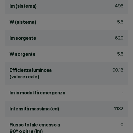
496
lm (sistema)
5.5
W (sistema)
620
lm sorgente
5.5
W sorgente
90.18
Efficienza luminosa
(valore reale)
-
lm in modalità emergenza
1132
Intensità massima (cd)
0
Flusso totale emesso a
90° o oltre (lm)