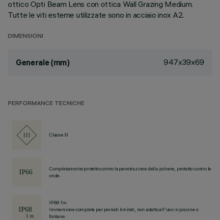
ottico Opti Beam Lens con ottica Wall Grazing Medium.
Tutte le viti esterne utilizzate sono in acciaio inox A2.
DIMENSIONI
947x39x69
Generale (mm)
PERFORMANCE TECNICHE
Classe III
Completamente protetto contro la penetrazione della polvere, protetto contro le
onde.
IP68 1m
Immersione completa per periodi limitati, non adatto all'uso in piscine o
fontane.