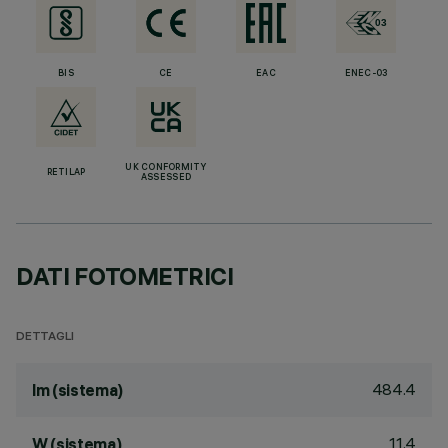
BIS
CE
EAC
ENEC-03
UK CONFORMITY
RETILAP
ASSESSED
DATI FOTOMETRICI
DETTAGLI
484.4
lm (sistema)
11.4
W (sistema)