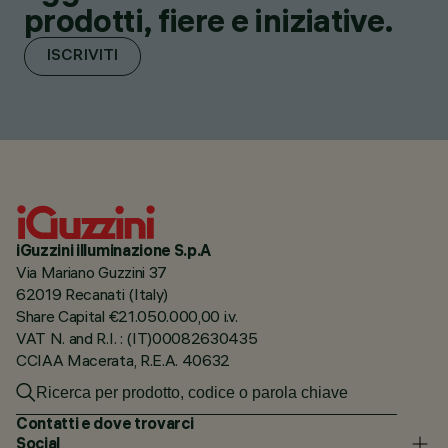
prodotti, fiere e iniziative.
ISCRIVITI
iGuzzini illuminazione S.p.A
Via Mariano Guzzini 37
62019 Recanati (Italy)
Share Capital €21.050.000,00 i.v.
VAT N. and R.I. : (IT)00082630435
CCIAA Macerata, R.E.A. 40632
Contatti e dove trovarci
Social