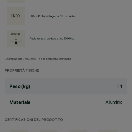
IK09 - Protected against 10 J shocks
Resistenza al carico statico 1000 kg
Conforme alla EN60598-1 e alle normative pertinenti.
PROPRIETÀ FISICHE
1.4
Peso (kg)
Alluminio
Materiale
CERTIFICAZIONI DEL PRODOTTO