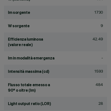
1730
lm sorgente
9
W sorgente
42.49
Efficienza luminosa
(valore reale)
-
lm in modalità emergenza
1593
Intensità massima (cd)
484
Flusso totale emesso a
90° o oltre (lm)
28
Light output ratio (LOR)