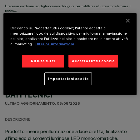
È necessario ordinare uno degli accessori obbligatori per installare e utilizzare correttamente il
prodotto:
Cliccando su “Accetta tutti i cookie”, l'utente accetta di
memorizzare i cookie sul dispositivo per migliorare la navigazione
del sito, analizzare l'utilizzo del sito e assistere nelle nostre attività
di marketing.
Ulteriori informazioni
COMPONENTI OPZIONALI
Rifiuta tutti
Accetta tutti i cookie
Impostazioni cookie
DATI TECNICI
ULTIMO AGGIORNAMENTO: 05/08/2026
DESCRIZIONE
Prodotto lineare per illuminazione a luce diretta, finalizzato
all’impiego di sorgenti luminose LED monocromatiche.