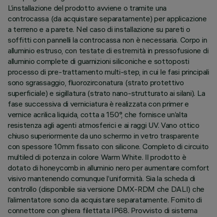
L’installazione del prodotto avviene o tramite una
controcassa (da acquistare separatamente) per applicazione
a terreno e a parete. Nel caso di installazione su pareti o
soffitti con pannelli la controcassa non è necessaria. Corpo in
alluminio estruso, con testate di estremità in pressofusione di
alluminio complete di guarnizioni siliconiche e sottoposti
processo di pre-trattamento multi-step, in cui le fasi principali
sono sgrassaggio, fluorozirconatura (strato protettivo
superficiale) e sigillatura (strato nano-strutturato ai silani). La
fase successiva di verniciatura è realizzata con primer e
vernice acrilica liquida, cotta a 150°, che fornisce un’alta
resistenza agli agenti atmosferici e ai raggi UV. Vano ottico
chiuso superiormente da uno schermo in vetro trasparente
con spessore 10mm fissato con silicone. Completo di circuito
multiled di potenza in colore Warm White. Il prodotto è
dotato di honeycomb in alluminio nero per aumentare comfort
visivo mantenendo comunque l’uniformità. Sia la scheda di
controllo (disponibile sia versione DMX-RDM che DALI) che
l’alimentatore sono da acquistare separatamente. Fornito di
connettore con ghiera filettata IP68. Provvisto di sistema