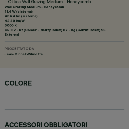
– Ottica Wall Grazing Medium - Honeycomb
Wall Grazing Medium - Honeycomb
11.4 W (sistema)
484.4 lm (sistema)
42.49 lm/W
3000 K
CRI
82
- Rf (Colour Fidelity Index) 87 - Rg (Gamut Index) 95
External
PROGETTATO DA
Jean-Michel Wilmotte
COLORE
ACCESSORI OBBLIGATORI