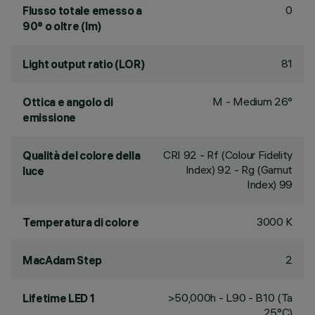
0
Flusso totale emesso a
90° o oltre (lm)
81
Light output ratio (LOR)
M - Medium 26°
Ottica e angolo di
emissione
CRI
92
- Rf (Colour Fidelity
Qualità del colore della
Index) 92 - Rg (Gamut
luce
Index) 99
3000 K
Temperatura di colore
2
MacAdam Step
>50,000h - L90 - B10 (Ta
Lifetime LED 1
25°C)