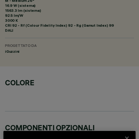
M - Medium 26°
16.9 W (sistema)
1563.3 lm (sistema)
92.5 lm/W
3000 K
CRI
92
- Rf (Colour Fidelity Index) 92 - Rg (Gamut Index) 99
DALI
PROGETTATO DA
iGuzzini
COLORE
COMPONENTI OPZIONALI