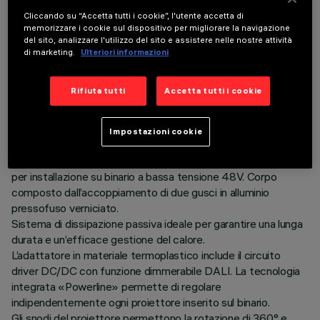
Cliccando su “Accetta tutti i cookie”, l'utente accetta di
memorizzare i cookie sul dispositivo per migliorare la navigazione
del sito, analizzare l'utilizzo del sito e assistere nelle nostre attività
di marketing.
Ulteriori informazioni
DATI TECNICI
Rifiuta tutti
Accetta tutti i cookie
ULTIMO AGGIORNAMENTO: 07/08/2026
Impostazioni cookie
DESCRIZIONE
Proiettore orientabile miniaturizzato completo di adattatore
per installazione su binario a bassa tensione 48V. Corpo
composto dall’accoppiamento di due gusci in alluminio
pressofuso verniciato.
Sistema di dissipazione passiva ideale per garantire una lunga
durata e un’efficace gestione del calore.
L’adattatore in materiale termoplastico include il circuito
driver DC/DC con funzione dimmerabile DALI. La tecnologia
integrata «Powerline» permette di regolare
indipendentemente ogni proiettore inserito sul binario.
Gli snodi del proiettore permettono la rotazione di 360° e