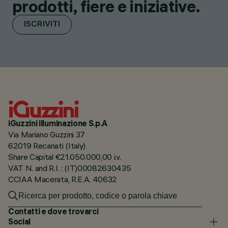
prodotti, fiere e iniziative.
ISCRIVITI
iGuzzini illuminazione S.p.A
Via Mariano Guzzini 37
62019 Recanati (Italy)
Share Capital €21.050.000,00 i.v.
VAT N. and R.I. : (IT)00082630435
CCIAA Macerata, R.E.A. 40632
Contatti e dove trovarci
Social