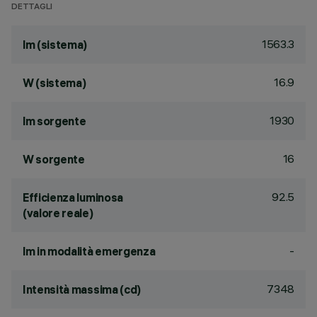
DETTAGLI
1563.3
lm (sistema)
16.9
W (sistema)
1930
lm sorgente
16
W sorgente
92.5
Efficienza luminosa
(valore reale)
-
lm in modalità emergenza
7348
Intensità massima (cd)