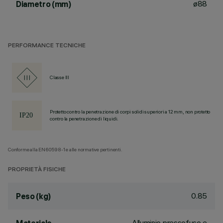
ø88
Diametro (mm)
PERFORMANCE TECNICHE
Classe III
Protetto contro la penetrazione di corpi solidi superiori a 12 mm, non protetto
contro la penetrazione di liquidi.
Conforme alla EN60598-1 e alle normative pertinenti.
PROPRIETÀ FISICHE
0.85
Peso (kg)
Alluminio pressofuso e