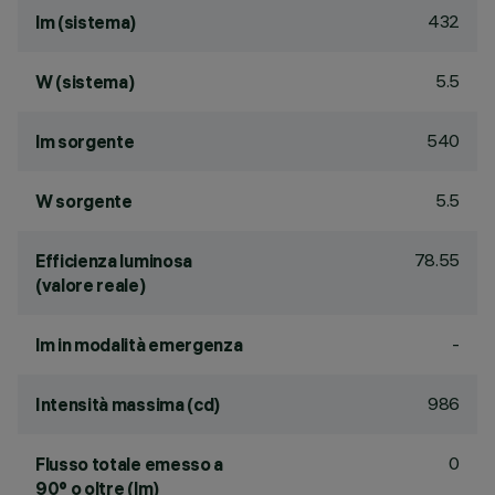
432
lm (sistema)
5.5
W (sistema)
540
lm sorgente
5.5
W sorgente
78.55
Efficienza luminosa
(valore reale)
-
lm in modalità emergenza
986
Intensità massima (cd)
0
Flusso totale emesso a
90° o oltre (lm)