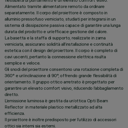
flessibilità di puntamento e un elevato comfort visivo.
Alimentato tramite alimentatore remoto da ordinare
separatamente. Il corpo del proiettore è composto in
alluminio pressofuso verniciato, studiati per integrarsi in un
sistema di dissipazione passiva capace di garantire una lunga
durata del prodotto e un’efficace gestione del calore.
La basetta e la staffa di supporto, realizzate in zama
verniciata, assicurano solidità all’installazione e continuità
estetica con il design del proiettore. Il corpo è completo di
cavi uscenti, pertanto la connessione elettrica risulta
semplice e veloce.
Gli snodi del proiettore consentono una rotazione completa di
360° e un’inclinazione di 90°, offrendo grande flessibilità di
orientamento. Il gruppo ottico arretrato è progettato per
garantire un elevato comfort visivo, riducendo l’abbagliamento
diretto.
L’emissione luminosa è gestita da un’ottica Opti Beam
Reflector in materiale plastico metallizzato ad alta
efficienza.
Il proiettore è inoltre predisposto per l’utilizzo di accessori
ottici sia interni sia esterni.