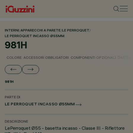
INTERNI
/
APPARECCHI A PARETE
/
LE PERROQUET
/
LE PERROQUET INCASSO Ø55MM
981H
COLORE
ACCESSORI OBBLIGATORI
COMPONENTI OPZIONALI
DATI TEC
981H
PARTE DI
LE PERROQUET INCASSO Ø55MM
DESCRIZIONE
LePerroquet Ø55 - basetta incasso - Classe III - Riflettore