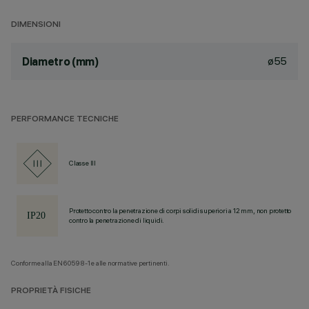
DIMENSIONI
ø55
Diametro (mm)
PERFORMANCE TECNICHE
Classe III
Protetto contro la penetrazione di corpi solidi superiori a 12 mm, non protetto
contro la penetrazione di liquidi.
Conforme alla EN60598-1 e alle normative pertinenti.
PROPRIETÀ FISICHE