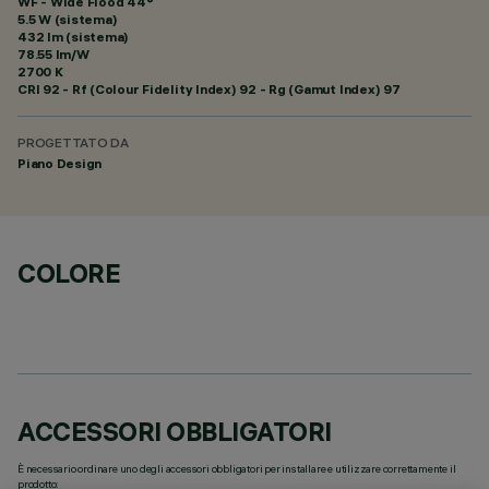
WF - Wide Flood 44°
5.5 W (sistema)
432 lm (sistema)
78.55 lm/W
2700 K
CRI
92
- Rf (Colour Fidelity Index) 92 - Rg (Gamut Index) 97
PROGETTATO DA
Piano Design
COLORE
ACCESSORI OBBLIGATORI
È necessario ordinare uno degli accessori obbligatori per installare e utilizzare correttamente il
prodotto: