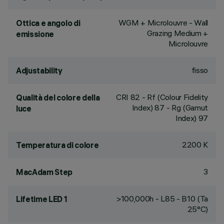
WGM + Microlouvre - Wall
Ottica e angolo di
Grazing Medium +
emissione
Microlouvre
fisso
Adjustability
CRI
82
- Rf (Colour Fidelity
Qualità del colore della
Index) 87 - Rg (Gamut
luce
Index) 97
2200 K
Temperatura di colore
3
MacAdam Step
>100,000h - L85 - B10 (Ta
Lifetime LED 1
25°C)