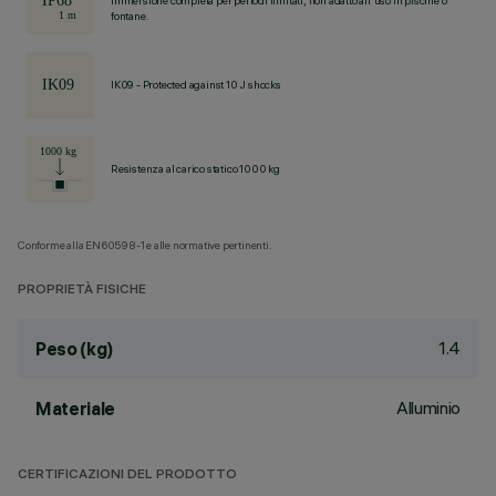
Immersione completa per periodi limitati, non adatto all'uso in piscine o
fontane.
IK09 - Protected against 10 J shocks
Resistenza al carico statico 1000 kg
Conforme alla EN60598-1 e alle normative pertinenti.
PROPRIETÀ FISICHE
1.4
Peso (kg)
Alluminio
Materiale
CERTIFICAZIONI DEL PRODOTTO