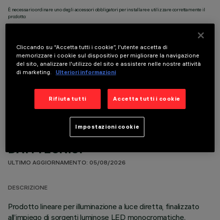
È necessario ordinare uno degli accessori obbligatori per installare e utilizzare correttamente il
prodotto:
Cliccando su “Accetta tutti i cookie”, l'utente accetta di
memorizzare i cookie sul dispositivo per migliorare la navigazione
del sito, analizzare l'utilizzo del sito e assistere nelle nostre attività
di marketing.
Ulteriori informazioni
COMPONENTI OPZIONALI
Rifiuta tutti
Accetta tutti i cookie
Impostazioni cookie
DATI TECNICI
ULTIMO AGGIORNAMENTO: 05/08/2026
DESCRIZIONE
Prodotto lineare per illuminazione a luce diretta, finalizzato
all’impiego di sorgenti luminose LED monocromatiche.