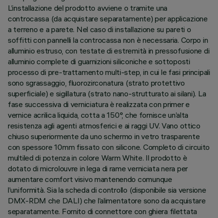
L’installazione del prodotto avviene o tramite una
controcassa (da acquistare separatamente) per applicazione
a terreno e a parete. Nel caso di installazione su pareti o
soffitti con pannelli la controcassa non è necessaria. Corpo in
alluminio estruso, con testate di estremità in pressofusione di
alluminio complete di guarnizioni siliconiche e sottoposti
processo di pre-trattamento multi-step, in cui le fasi principali
sono sgrassaggio, fluorozirconatura (strato protettivo
superficiale) e sigillatura (strato nano-strutturato ai silani). La
fase successiva di verniciatura è realizzata con primer e
vernice acrilica liquida, cotta a 150°, che fornisce un’alta
resistenza agli agenti atmosferici e ai raggi UV. Vano ottico
chiuso superiormente da uno schermo in vetro trasparente
con spessore 10mm fissato con silicone. Completo di circuito
multiled di potenza in colore Warm White. Il prodotto è
dotato di microlouvre in lega di rame verniciata nera per
aumentare comfort visivo mantenendo comunque
l’uniformità. Sia la scheda di controllo (disponibile sia versione
DMX-RDM che DALI) che l’alimentatore sono da acquistare
separatamente. Fornito di connettore con ghiera filettata