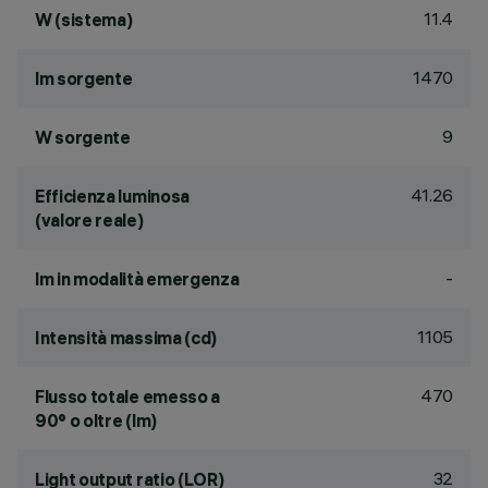
11.4
W (sistema)
1470
lm sorgente
9
W sorgente
41.26
Efficienza luminosa
(valore reale)
-
lm in modalità emergenza
1105
Intensità massima (cd)
470
Flusso totale emesso a
90° o oltre (lm)
32
Light output ratio (LOR)