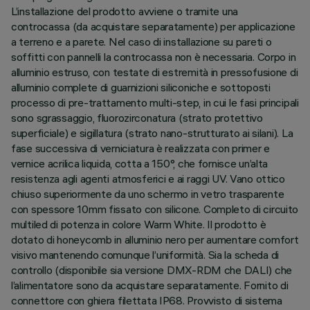
L’installazione del prodotto avviene o tramite una
controcassa (da acquistare separatamente) per applicazione
a terreno e a parete. Nel caso di installazione su pareti o
soffitti con pannelli la controcassa non è necessaria. Corpo in
alluminio estruso, con testate di estremità in pressofusione di
alluminio complete di guarnizioni siliconiche e sottoposti
processo di pre-trattamento multi-step, in cui le fasi principali
sono sgrassaggio, fluorozirconatura (strato protettivo
superficiale) e sigillatura (strato nano-strutturato ai silani). La
fase successiva di verniciatura è realizzata con primer e
vernice acrilica liquida, cotta a 150°, che fornisce un’alta
resistenza agli agenti atmosferici e ai raggi UV. Vano ottico
chiuso superiormente da uno schermo in vetro trasparente
con spessore 10mm fissato con silicone. Completo di circuito
multiled di potenza in colore Warm White. Il prodotto è
dotato di honeycomb in alluminio nero per aumentare comfort
visivo mantenendo comunque l’uniformità. Sia la scheda di
controllo (disponibile sia versione DMX-RDM che DALI) che
l’alimentatore sono da acquistare separatamente. Fornito di
connettore con ghiera filettata IP68. Provvisto di sistema