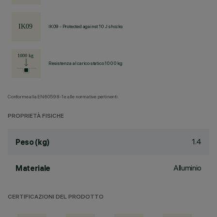
IK09 - Protected against 10 J shocks
Resistenza al carico statico 1000 kg
Conforme alla EN60598-1 e alle normative pertinenti.
PROPRIETÀ FISICHE
1.4
Peso (kg)
Alluminio
Materiale
CERTIFICAZIONI DEL PRODOTTO