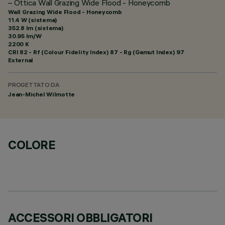
– Ottica Wall Grazing Wide Flood - Honeycomb
Wall Grazing Wide Flood - Honeycomb
11.4 W (sistema)
352.8 lm (sistema)
30.95 lm/W
2200 K
CRI
82
- Rf (Colour Fidelity Index) 87 - Rg (Gamut Index) 97
External
PROGETTATO DA
Jean-Michel Wilmotte
COLORE
ACCESSORI OBBLIGATORI