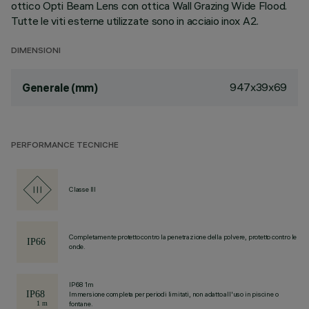
ottico Opti Beam Lens con ottica Wall Grazing Wide Flood.
Tutte le viti esterne utilizzate sono in acciaio inox A2.
DIMENSIONI
947x39x69
Generale (mm)
PERFORMANCE TECNICHE
Classe III
Completamente protetto contro la penetrazione della polvere, protetto contro le
onde.
IP68 1m
Immersione completa per periodi limitati, non adatto all'uso in piscine o
fontane.