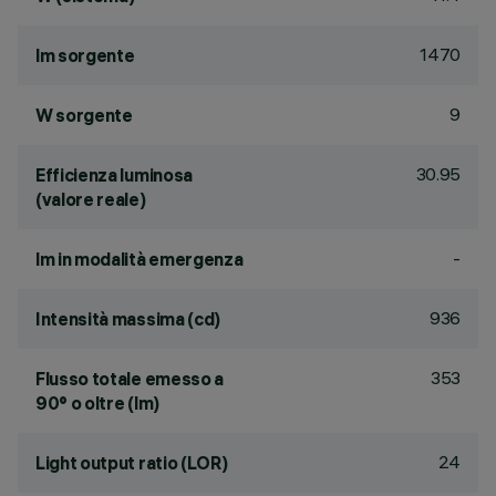
1470
lm sorgente
9
W sorgente
30.95
Efficienza luminosa
(valore reale)
-
lm in modalità emergenza
936
Intensità massima (cd)
353
Flusso totale emesso a
90° o oltre (lm)
24
Light output ratio (LOR)