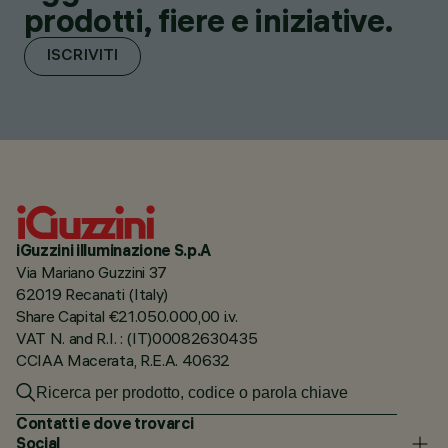
prodotti, fiere e iniziative.
ISCRIVITI
iGuzzini illuminazione S.p.A
Via Mariano Guzzini 37
62019 Recanati (Italy)
Share Capital €21.050.000,00 i.v.
VAT N. and R.I. : (IT)00082630435
CCIAA Macerata, R.E.A. 40632
Contatti e dove trovarci
Social