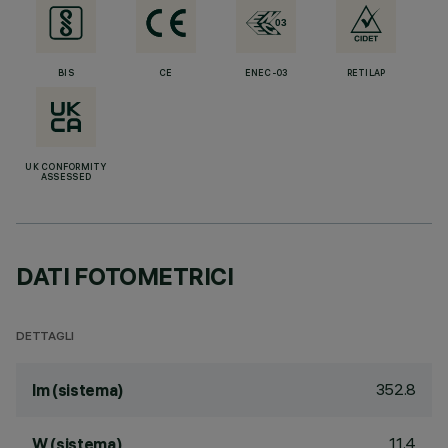
BIS
CE
ENEC-03
RETILAP
UK CONFORMITY
ASSESSED
DATI FOTOMETRICI
DETTAGLI
352.8
lm (sistema)
11.4
W (sistema)