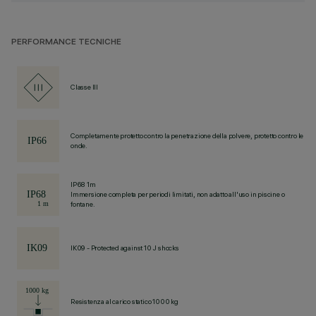
PERFORMANCE TECNICHE
Classe III
Completamente protetto contro la penetrazione della polvere, protetto contro le
onde.
IP68 1m
Immersione completa per periodi limitati, non adatto all'uso in piscine o
fontane.
IK09 - Protected against 10 J shocks
Resistenza al carico statico 1000 kg