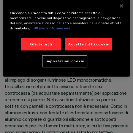
Cliccando su “Accetta tutti i cookie”, l'utente accetta di
memorizzare i cookie sul dispositivo per migliorare la navigazione
del sito, analizzare l'utilizzo del sito e assistere nelle nostre attività
di marketing.
Ulteriori informazioni
DATI TECNICI
Rifiuta tutti
Accetta tutti i cookie
ULTIMO AGGIORNAMENTO: 05/08/2026
Impostazioni cookie
DESCRIZIONE
Prodotto lineare per illuminazione a luce diretta, finalizzato
all’impiego di sorgenti luminose LED monocromatiche.
L’installazione del prodotto avviene o tramite una
controcassa (da acquistare separatamente) per applicazione
a terreno e a parete. Nel caso di installazione su pareti o
soffitti con pannelli la controcassa non è necessaria. Corpo in
alluminio estruso, con testate di estremità in pressofusione di
alluminio complete di guarnizioni siliconiche e sottoposti
processo di pre-trattamento multi-step, in cui le fasi principali
sono sgrassaggio, fluorozirconatura (strato protettivo