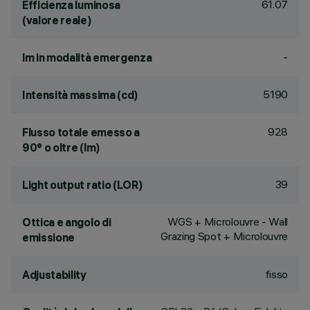
61.07
Efficienza luminosa
(valore reale)
-
lm in modalità emergenza
5190
Intensità massima (cd)
928
Flusso totale emesso a
90° o oltre (lm)
39
Light output ratio (LOR)
WGS + Microlouvre - Wall
Ottica e angolo di
Grazing Spot + Microlouvre
emissione
fisso
Adjustability