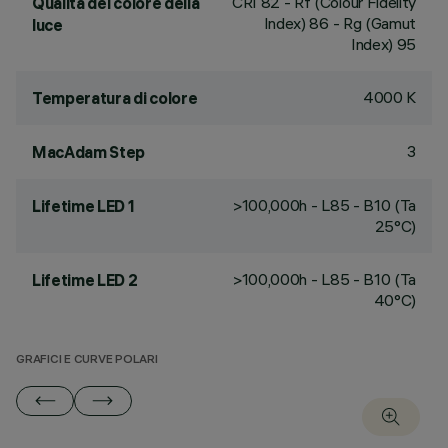
CRI
82
- Rf (Colour Fidelity
Qualità del colore della
Index) 86 - Rg (Gamut
luce
Index) 95
4000 K
Temperatura di colore
3
MacAdam Step
>100,000h - L85 - B10 (Ta
Lifetime LED 1
25°C)
>100,000h - L85 - B10 (Ta
Lifetime LED 2
40°C)
GRAFICI E CURVE POLARI