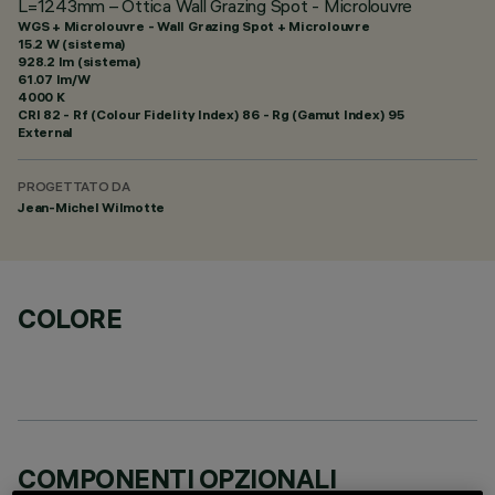
L=1243mm – Ottica Wall Grazing Spot - Microlouvre
WGS + Microlouvre - Wall Grazing Spot + Microlouvre
15.2 W (sistema)
928.2 lm (sistema)
61.07 lm/W
4000 K
CRI
82
- Rf (Colour Fidelity Index) 86 - Rg (Gamut Index) 95
External
PROGETTATO DA
Jean-Michel Wilmotte
COLORE
COMPONENTI OPZIONALI