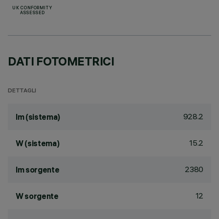
UK CONFORMITY
ASSESSED
DATI FOTOMETRICI
DETTAGLI
928.2
lm (sistema)
15.2
W (sistema)
2380
lm sorgente
12
W sorgente