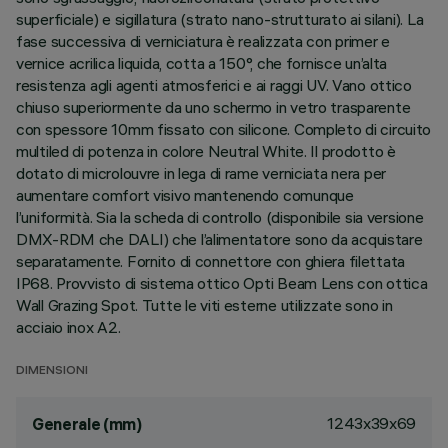
superficiale) e sigillatura (strato nano-strutturato ai silani). La
fase successiva di verniciatura è realizzata con primer e
vernice acrilica liquida, cotta a 150°, che fornisce un’alta
resistenza agli agenti atmosferici e ai raggi UV. Vano ottico
chiuso superiormente da uno schermo in vetro trasparente
con spessore 10mm fissato con silicone. Completo di circuito
multiled di potenza in colore Neutral White. Il prodotto è
dotato di microlouvre in lega di rame verniciata nera per
aumentare comfort visivo mantenendo comunque
l’uniformità. Sia la scheda di controllo (disponibile sia versione
DMX-RDM che DALI) che l’alimentatore sono da acquistare
separatamente. Fornito di connettore con ghiera filettata
IP68. Provvisto di sistema ottico Opti Beam Lens con ottica
Wall Grazing Spot. Tutte le viti esterne utilizzate sono in
acciaio inox A2.
DIMENSIONI
1243x39x69
Generale (mm)