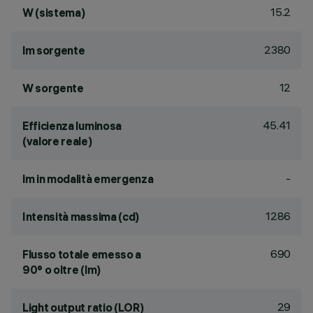
15.2
W (sistema)
2380
lm sorgente
12
W sorgente
45.41
Efficienza luminosa
(valore reale)
-
lm in modalità emergenza
1286
Intensità massima (cd)
690
Flusso totale emesso a
90° o oltre (lm)
29
Light output ratio (LOR)