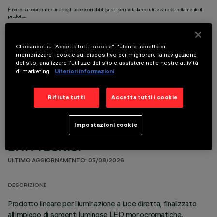
È necessario ordinare uno degli accessori obbligatori per installare e utilizzare correttamente il
prodotto:
Cliccando su “Accetta tutti i cookie”, l'utente accetta di
memorizzare i cookie sul dispositivo per migliorare la navigazione
del sito, analizzare l'utilizzo del sito e assistere nelle nostre attività
di marketing.
Ulteriori informazioni
COMPONENTI OPZIONALI
Rifiuta tutti
Accetta tutti i cookie
Impostazioni cookie
DATI TECNICI
ULTIMO AGGIORNAMENTO: 05/08/2026
DESCRIZIONE
Prodotto lineare per illuminazione a luce diretta, finalizzato
all’impiego di sorgenti luminose LED monocromatiche.