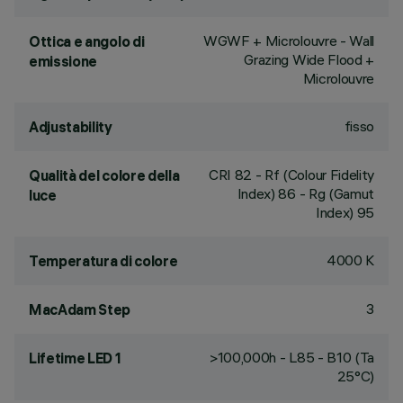
WGWF + Microlouvre - Wall
Ottica e angolo di
Grazing Wide Flood +
emissione
Microlouvre
fisso
Adjustability
CRI
82
- Rf (Colour Fidelity
Qualità del colore della
Index) 86 - Rg (Gamut
luce
Index) 95
4000 K
Temperatura di colore
3
MacAdam Step
>100,000h - L85 - B10 (Ta
Lifetime LED 1
25°C)