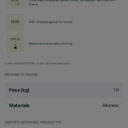
Immersione completa per periodi limitati, non adatto all'uso in piscine o
fontane.
IK09 - Protected against 10 J shocks
Resistenza al carico statico 1000 kg
Conforme alla EN60598-1 e alle normative pertinenti.
PROPRIETÀ FISICHE
1.9
Peso (kg)
Alluminio
Materiale
CERTIFICAZIONI DEL PRODOTTO