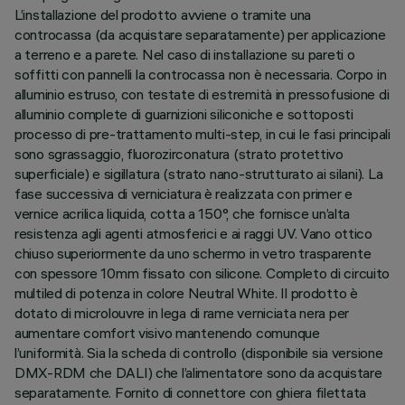
L’installazione del prodotto avviene o tramite una
controcassa (da acquistare separatamente) per applicazione
a terreno e a parete. Nel caso di installazione su pareti o
soffitti con pannelli la controcassa non è necessaria. Corpo in
alluminio estruso, con testate di estremità in pressofusione di
alluminio complete di guarnizioni siliconiche e sottoposti
processo di pre-trattamento multi-step, in cui le fasi principali
sono sgrassaggio, fluorozirconatura (strato protettivo
superficiale) e sigillatura (strato nano-strutturato ai silani). La
fase successiva di verniciatura è realizzata con primer e
vernice acrilica liquida, cotta a 150°, che fornisce un’alta
resistenza agli agenti atmosferici e ai raggi UV. Vano ottico
chiuso superiormente da uno schermo in vetro trasparente
con spessore 10mm fissato con silicone. Completo di circuito
multiled di potenza in colore Neutral White. Il prodotto è
dotato di microlouvre in lega di rame verniciata nera per
aumentare comfort visivo mantenendo comunque
l’uniformità. Sia la scheda di controllo (disponibile sia versione
DMX-RDM che DALI) che l’alimentatore sono da acquistare
separatamente. Fornito di connettore con ghiera filettata