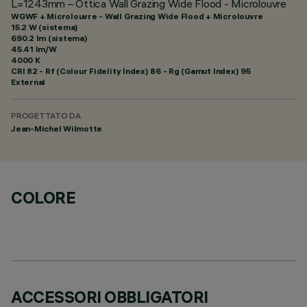
L=1243mm – Ottica Wall Grazing Wide Flood - Microlouvre
WGWF + Microlouvre - Wall Grazing Wide Flood + Microlouvre
15.2 W (sistema)
690.2 lm (sistema)
45.41 lm/W
4000 K
CRI
82
- Rf (Colour Fidelity Index) 86 - Rg (Gamut Index) 95
External
PROGETTATO DA
Jean-Michel Wilmotte
COLORE
ACCESSORI OBBLIGATORI