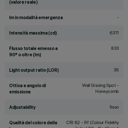
(valore reale)
-
lm in modalità emergenza
6311
Intensità massima (cd)
833
Flusso totale emesso a
90° o oltre (lm)
35
Light output ratio (LOR)
Wall Grazing Spot -
Ottica e angolo di
Honeycomb
emissione
fisso
Adjustability
CRI
82
- Rf (Colour Fidelity
Qualità del colore della