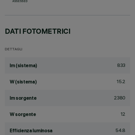
ASSESSED
DATI FOTOMETRICI
DETTAGLI
833
lm (sistema)
15.2
W (sistema)
2380
lm sorgente
12
W sorgente
54.8
Efficienza luminosa