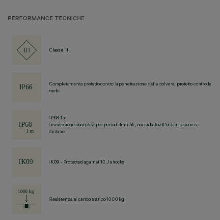
PERFORMANCE TECNICHE
Classe III
Completamente protetto contro la penetrazione della polvere, protetto contro le
onde.
IP68 1m
Immersione completa per periodi limitati, non adatto all'uso in piscine o
fontane.
IK09 - Protected against 10 J shocks
Resistenza al carico statico 1000 kg