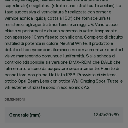
superficiale) e sigillatura (strato nano-strutturato ai silani). La
fase successiva di verniciatura è realizzata con primer e
vernice acrilica liquida, cotta a 150°, che fornisce un’alta
resistenza agli agenti atmosferici e ai raggi UV. Vano ottico
chiuso superiormente da uno schermo in vetro trasparente
con spessore 10mm fissato con silicone. Completo di circuito
multiled di potenza in colore Neutral White. Il prodotto è
dotato di honeycomb in alluminio nero per aumentare comfort
visivo mantenendo comunque l’uniformità. Sia la scheda di
controllo (disponibile sia versione DMX-RDM che DALI) che
l’alimentatore sono da acquistare separatamente. Fornito di
connettore con ghiera filettata IP68. Provvisto di sistema
ottico Opti Beam Lens con ottica Wall Grazing Spot. Tutte le
viti esterne utilizzate sono in acciaio inox A2.
DIMENSIONI
1243x39x69
Generale (mm)