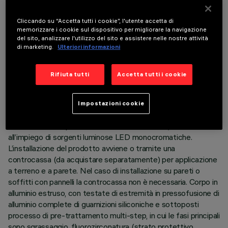
Cliccando su “Accetta tutti i cookie”, l'utente accetta di
memorizzare i cookie sul dispositivo per migliorare la navigazione
del sito, analizzare l'utilizzo del sito e assistere nelle nostre attività
di marketing.
Ulteriori informazioni
DATI TECNICI
Rifiuta tutti
Accetta tutti i cookie
ULTIMO AGGIORNAMENTO: 05/08/2026
Impostazioni cookie
DESCRIZIONE
Prodotto lineare per illuminazione a luce diretta, finalizzato
all’impiego di sorgenti luminose LED monocromatiche.
L’installazione del prodotto avviene o tramite una
controcassa (da acquistare separatamente) per applicazione
a terreno e a parete. Nel caso di installazione su pareti o
soffitti con pannelli la controcassa non è necessaria. Corpo in
alluminio estruso, con testate di estremità in pressofusione di
alluminio complete di guarnizioni siliconiche e sottoposti
processo di pre-trattamento multi-step, in cui le fasi principali
sono sgrassaggio, fluorozirconatura (strato protettivo