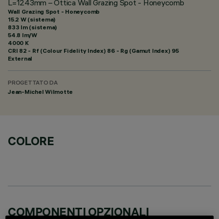
L=1243mm – Ottica Wall Grazing Spot - Honeycomb
Wall Grazing Spot - Honeycomb
15.2 W (sistema)
833 lm (sistema)
54.8 lm/W
4000 K
CRI
82
- Rf (Colour Fidelity Index) 86 - Rg (Gamut Index) 95
External
PROGETTATO DA
Jean-Michel Wilmotte
COLORE
COMPONENTI OPZIONALI