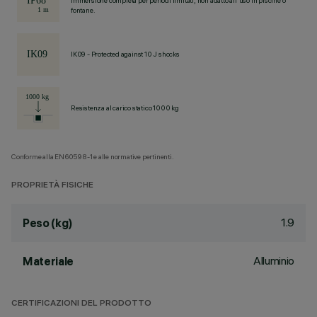
Immersione completa per periodi limitati, non adatto all'uso in piscine o
fontane.
IK09 - Protected against 10 J shocks
Resistenza al carico statico 1000 kg
Conforme alla EN60598-1 e alle normative pertinenti.
PROPRIETÀ FISICHE
1.9
Peso (kg)
Alluminio
Materiale
CERTIFICAZIONI DEL PRODOTTO