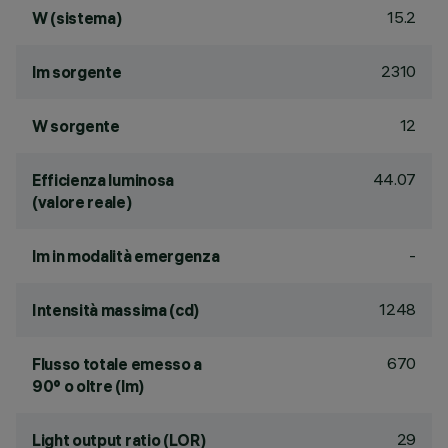
15.2
W (sistema)
2310
lm sorgente
12
W sorgente
44.07
Efficienza luminosa
(valore reale)
-
lm in modalità emergenza
1248
Intensità massima (cd)
670
Flusso totale emesso a
90° o oltre (lm)
29
Light output ratio (LOR)