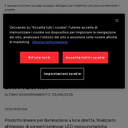
È necessario ordinare uno degli accessori obbligatori per installare e utilizzare correttamente il
prodotto:
Cliccando su “Accetta tutti i cookie”, l'utente accetta di
memorizzare i cookie sul dispositivo per migliorare la navigazione
del sito, analizzare l'utilizzo del sito e assistere nelle nostre attività
di marketing.
Ulteriori informazioni
COMPONENTI OPZIONALI
Rifiuta tutti
Accetta tutti i cookie
Impostazioni cookie
DATI TECNICI
ULTIMO AGGIORNAMENTO: 05/08/2026
DESCRIZIONE
Prodotto lineare per illuminazione a luce diretta, finalizzato
all’impiego di sorgenti luminose LED monocromatiche.