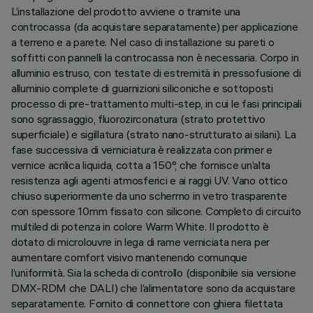
L’installazione del prodotto avviene o tramite una
controcassa (da acquistare separatamente) per applicazione
a terreno e a parete. Nel caso di installazione su pareti o
soffitti con pannelli la controcassa non è necessaria. Corpo in
alluminio estruso, con testate di estremità in pressofusione di
alluminio complete di guarnizioni siliconiche e sottoposti
processo di pre-trattamento multi-step, in cui le fasi principali
sono sgrassaggio, fluorozirconatura (strato protettivo
superficiale) e sigillatura (strato nano-strutturato ai silani). La
fase successiva di verniciatura è realizzata con primer e
vernice acrilica liquida, cotta a 150°, che fornisce un’alta
resistenza agli agenti atmosferici e ai raggi UV. Vano ottico
chiuso superiormente da uno schermo in vetro trasparente
con spessore 10mm fissato con silicone. Completo di circuito
multiled di potenza in colore Warm White. Il prodotto è
dotato di microlouvre in lega di rame verniciata nera per
aumentare comfort visivo mantenendo comunque
l’uniformità. Sia la scheda di controllo (disponibile sia versione
DMX-RDM che DALI) che l’alimentatore sono da acquistare
separatamente. Fornito di connettore con ghiera filettata