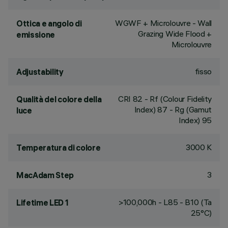
WGWF + Microlouvre - Wall
Ottica e angolo di
Grazing Wide Flood +
emissione
Microlouvre
fisso
Adjustability
CRI
82
- Rf (Colour Fidelity
Qualità del colore della
Index) 87 - Rg (Gamut
luce
Index) 95
3000 K
Temperatura di colore
3
MacAdam Step
>100,000h - L85 - B10 (Ta
Lifetime LED 1
25°C)