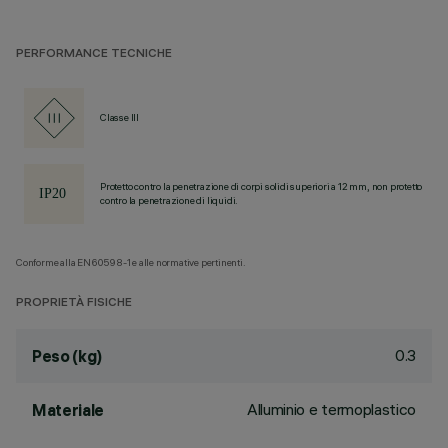
PERFORMANCE TECNICHE
Classe III
Protetto contro la penetrazione di corpi solidi superiori a 12 mm, non protetto
contro la penetrazione di liquidi.
Conforme alla EN60598-1 e alle normative pertinenti.
PROPRIETÀ FISICHE
0.3
Peso (kg)
Alluminio e termoplastico
Materiale