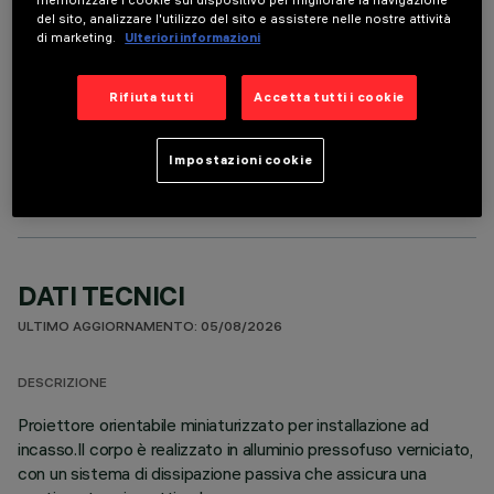
del sito, analizzare l'utilizzo del sito e assistere nelle nostre attività
di marketing.
Ulteriori informazioni
Rifiuta tutti
Accetta tutti i cookie
COMPONENTI OPZIONALI
Impostazioni cookie
DATI TECNICI
ULTIMO AGGIORNAMENTO: 05/08/2026
DESCRIZIONE
Proiettore orientabile miniaturizzato per installazione ad
incasso.Il corpo è realizzato in alluminio pressofuso verniciato,
con un sistema di dissipazione passiva che assicura una