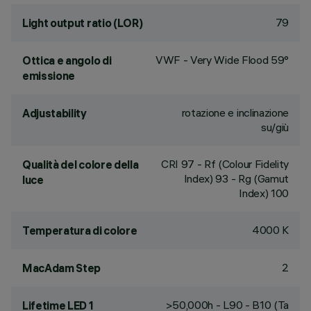
79
Light output ratio (LOR)
VWF - Very Wide Flood 59°
Ottica e angolo di
emissione
rotazione e inclinazione
Adjustability
su/giù
CRI
97
- Rf (Colour Fidelity
Qualità del colore della
Index) 93 - Rg (Gamut
luce
Index) 100
4000 K
Temperatura di colore
2
MacAdam Step
>50,000h - L90 - B10 (Ta
Lifetime LED 1