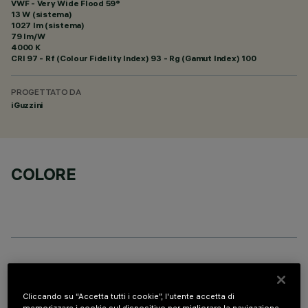
VWF - Very Wide Flood 59°
13 W (sistema)
1027 lm (sistema)
79 lm/W
4000 K
CRI
97
- Rf (Colour Fidelity Index) 93 - Rg (Gamut Index) 100
PROGETTATO DA
iGuzzini
COLORE
ACCESSORI OBBLIGATORI
Cliccando su “Accetta tutti i cookie”, l'utente accetta di
È necessario ordinare uno degli accessori obbligatori per installare e utilizzare correttamente il
prodotto:
memorizzare i cookie sul dispositivo per migliorare la navigazione