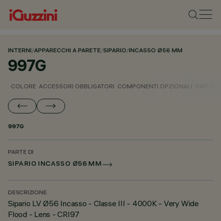
INTERNI
/
APPARECCHI A PARETE
/
SIPARIO
/
INCASSO Ø56 MM
997G
COLORE
ACCESSORI OBBLIGATORI
COMPONENTI OPZIONALI
DATI TEC
997G
PARTE DI
SIPARIO INCASSO Ø56 MM
DESCRIZIONE
Sipario LV Ø56 Incasso - Classe III - 4000K - Very Wide
Flood - Lens - CRI97