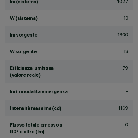
1027
lm (sistema)
13
W (sistema)
1300
lm sorgente
13
W sorgente
79
Efficienza luminosa
(valore reale)
-
lm in modalità emergenza
1169
Intensità massima (cd)
0
Flusso totale emesso a
90° o oltre (lm)