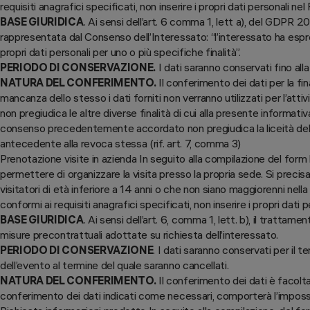
requisiti anagrafici specificati, non inserire i propri dati personali ne
BASE GIURIDICA
. Ai sensi dell’art. 6 comma 1, lett a), del GDPR 2
rappresentata dal Consenso dell’Interessato: “l’interessato ha esp
propri dati personali per uno o più specifiche finalità”.
PERIODO DI CONSERVAZIONE.
I dati saranno conservati fino al
NATURA DEL CONFERIMENTO.
Il conferimento dei dati per la fin
mancanza dello stesso i dati forniti non verranno utilizzati per l’att
non pregiudica le altre diverse finalità di cui alla presente informat
consenso precedentemente accordato non pregiudica la liceità de
antecedente alla revoca stessa (rif. art. 7, comma 3)
Prenotazione visite in azienda In seguito alla compilazione del form l
permettere di organizzare la visita presso la propria sede. Si precis
visitatori di età inferiore a 14 anni o che non siano maggiorenni nella
conformi ai requisiti anagrafici specificati, non inserire i propri dati 
BASE GIURIDICA
. Ai sensi dell’art. 6, comma 1, lett. b), il trattam
misure precontrattuali adottate su richiesta dell’interessato.
PERIODO DI CONSERVAZIONE
. I dati saranno conservati per il 
dell’evento al termine del quale saranno cancellati.
NATURA DEL CONFERIMENTO.
Il conferimento dei dati è facol
conferimento dei dati indicati come necessari, comporterà l’impossib