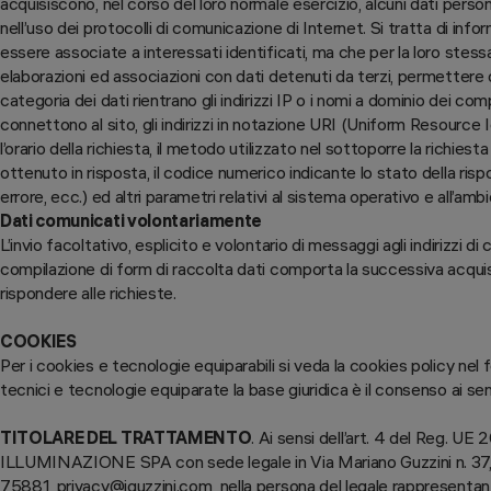
acquisiscono, nel corso del loro normale esercizio, alcuni dati persona
nell’uso dei protocolli di comunicazione di Internet. Si tratta di inf
essere associate a interessati identificati, ma che per la loro stes
elaborazioni ed associazioni con dati detenuti da terzi, permettere di
categoria dei dati rientrano gli indirizzi IP o i nomi a dominio dei comp
connettono al sito, gli indirizzi in notazione URI (Uniform Resource Id
l’orario della richiesta, il metodo utilizzato nel sottoporre la richiesta
ottenuto in risposta, il codice numerico indicante lo stato della risp
errore, ecc.) ed altri parametri relativi al sistema operativo e all’am
Dati comunicati volontariamente
L’invio facoltativo, esplicito e volontario di messaggi agli indirizzi d
compilazione di form di raccolta dati comporta la successiva acquis
rispondere alle richieste.
COOKIES
Per i cookies e tecnologie equiparabili si veda la cookies policy nel 
tecnici e tecnologie equiparate la base giuridica è il consenso ai sensi
TITOLARE DEL TRATTAMENTO
. Ai sensi dell’art. 4 del Reg. U
ILLUMINAZIONE SPA con sede legale in Via Mariano Guzzini n. 3
75881, privacy@iguzzini.com nella persona del legale rappresenta