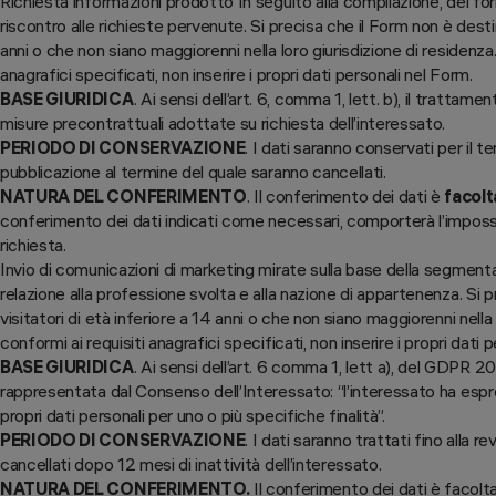
Richiesta informazioni prodotto In seguito alla compilazione, del fo
riscontro alle richieste pervenute. Si precisa che il Form non è destin
anni o che non siano maggiorenni nella loro giurisdizione di residenza
anagrafici specificati, non inserire i propri dati personali nel Form.
BASE GIURIDICA
. Ai sensi dell’art. 6, comma 1, lett. b), il trattam
misure precontrattuali adottate su richiesta dell’interessato.
PERIODO DI CONSERVAZIONE
. I dati saranno conservati per il t
pubblicazione al termine del quale saranno cancellati.
NATURA DEL CONFERIMENTO
. Il conferimento dei dati è
facolt
conferimento dei dati indicati come necessari, comporterà l’impossibi
richiesta.
Invio di comunicazioni di marketing mirate sulla base della segmenta
relazione alla professione svolta e alla nazione di appartenenza. Si 
visitatori di età inferiore a 14 anni o che non siano maggiorenni nella
conformi ai requisiti anagrafici specificati, non inserire i propri dati 
BASE GIURIDICA
. Ai sensi dell’art. 6 comma 1, lett a), del GDPR 2
rappresentata dal Consenso dell’Interessato: “l’interessato ha esp
propri dati personali per uno o più specifiche finalità”.
PERIODO DI CONSERVAZIONE
. I dati saranno trattati fino alla 
cancellati dopo 12 mesi di inattività dell’interessato.
NATURA DEL CONFERIMENTO.
Il conferimento dei dati è facolt