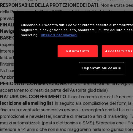
RESPONSABILE DELLA PROTEZIONE DEI DATI.
Non è stata desi
della Protezione dei Dati (DPO) poiché le attività di trattamento no
previste dall'Art. 37 del GDPR
FINALITA’ DEL TRATTAMENTO
Cliccando su “Accetta tutti i cookie”, l'utente accetta di memorizzar
migliorare la navigazione del sito, analizzare l'utilizzo del sito e assi
Navigazione sul presente sito web
marketing.
Ulteriori informazioni
BASE GIURIDICA
. Ai sensi dell’art. 6, comma 1, lett f), del GDPR 
rappresentata dal
Legittimo interesse
: “il trattamento è necessari
interesse del titolare del trattamento o di terzi, a condizione che non 
Rifiuta tutti
Accetta tutti i
le libertà fondamentali dell’interessato che richiedano la protezione d
l’interessato è un minore”;
Impostazioni cookie
Nel caso di specie il legittimo interesse è rappresentato dall’attiv
funzionamento del sito e all’erogazione del servizio di navigazione s
PERIODO DI CONSERVAZIONE.
Durata della sessione di navigazi
accertamento di reati da parte dell'Autorità giudiziaria).
NATURA DEL CONFERIMENTO
. Il conferimento dei dati è necess
Iscrizione alla mailing list
In seguito alla compilazione del form, la
fino a sua eventuale successiva revoca - raccoglierà contatti a cui 
promozionali e newsletter, ricerche di mercato a fini di marketing. T
mezzi automatizzati (posta elettronica e SMS). Si precisa che il For
inferiore a 14 anni o che non siano maggiorenni nella loro giurisdizio