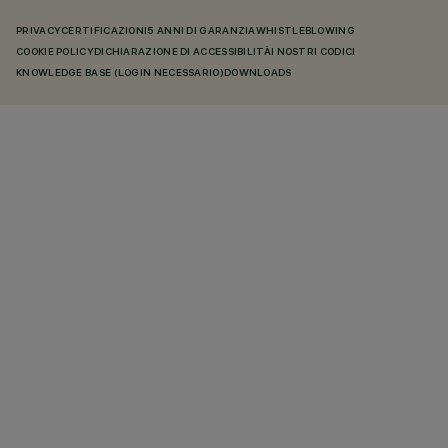
PRIVACY
CERTIFICAZIONI
5 ANNI DI GARANZIA
WHISTLEBLOWING
COOKIE POLICY
DICHIARAZIONE DI ACCESSIBILITÀ
I NOSTRI CODICI
KNOWLEDGE BASE (LOGIN NECESSARIO)
DOWNLOADS