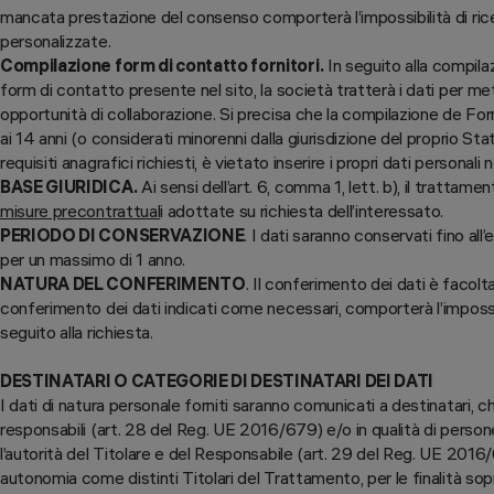
mancata prestazione del consenso comporterà l’impossibilità di ri
personalizzate.
Compilazione form di contatto fornitori.
In seguito alla compilaz
form di contatto presente nel sito, la società tratterà i dati per met
opportunità di collaborazione. Si precisa che la compilazione de Form
ai 14 anni (o considerati minorenni dalla giurisdizione del proprio St
requisiti anagrafici richiesti, è vietato inserire i propri dati personali
BASE GIURIDICA.
Ai sensi dell’art. 6, comma 1, lett. b), il trattamen
misure precontrattual
i adottate su richiesta dell’interessato.
PERIODO DI CONSERVAZIONE
. I dati saranno conservati fino all
per un massimo di 1 anno.
NATURA DEL CONFERIMENTO
. Il conferimento dei dati è facol
conferimento dei dati indicati come necessari, comporterà l’impossibi
seguito alla richiesta.
DESTINATARI O CATEGORIE DI DESTINATARI DEI DATI
I dati di natura personale forniti saranno comunicati a destinatari, che
responsabili (art. 28 del Reg. UE 2016/679) e/o in qualità di perso
l’autorità del Titolare e del Responsabile (art. 29 del Reg. UE 2016
autonomia come distinti Titolari del Trattamento, per le finalità so