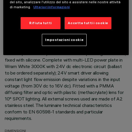
del sito, analizzare l'utilizzo del sito e assistere nelle nostre attività
DESCRIZIONE
di marketing.
Ulteriori informazioni
Direct light luminaire, designed to use monochrome LED
lamps. Ceiling- and wall-mounted. Consists of a body and
Rifiuta tutti
Accetta tutti i cookie
supports for installation (to be ordered separately). Extruded
aluminium boy, with zamak die-cast end caps complete with
silicone seals. Coated with liquid acrylic paint with a high level
Impostazioni cookie
of weather and UV ray resistance. The top of the optical
assembly is closed by a 3 mm thick transparent glass screen,
fixed with silicone. Complete with multi-LED power plate in
Wram White 3000K with 24V dc electronic circuit (ballast
to be ordered separately); 24V smart driver allowing
constant light flow emission despite variations in the input
voltage (from 30V dc to 16V dc). Fitted with a PMMA
diffusing filter and optic with plastic (methacrylate) lens for
10° SPOT lighting. All external screws used are made of A2
stainless steel. The luminaire technical characteristics
conform to EN 60598-1 standards and particular
requirements.
DIMENSIONI