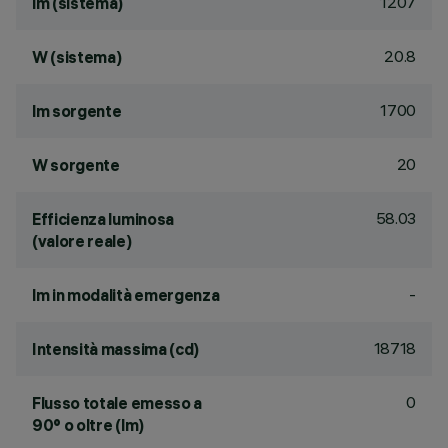
1207
lm (sistema)
20.8
W (sistema)
1700
lm sorgente
20
W sorgente
58.03
Efficienza luminosa
(valore reale)
-
lm in modalità emergenza
18718
Intensità massima (cd)
0
Flusso totale emesso a
90° o oltre (lm)