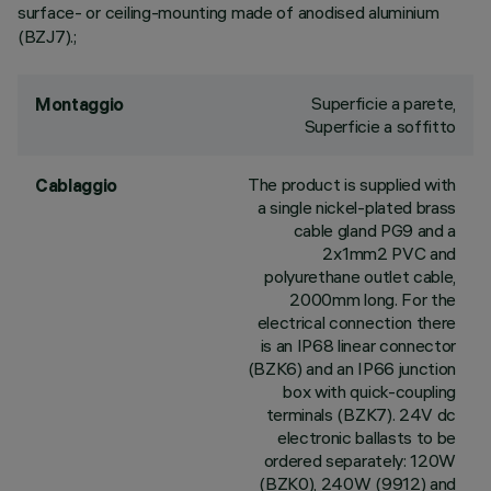
surface- or ceiling-mounting made of anodised aluminium
(BZJ7).;
Superficie a parete,
Montaggio
Superficie a soffitto
The product is supplied with
Cablaggio
a single nickel-plated brass
cable gland PG9 and a
2x1mm2 PVC and
polyurethane outlet cable,
2000mm long. For the
electrical connection there
is an IP68 linear connector
(BZK6) and an IP66 junction
box with quick-coupling
terminals (BZK7). 24V dc
electronic ballasts to be
ordered separately: 120W
(BZK0), 240W (9912) and