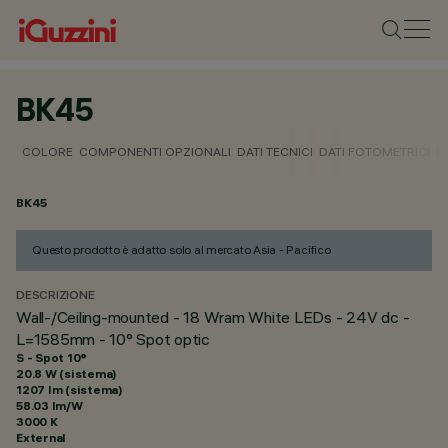
BK45
COLORE
COMPONENTI OPZIONALI
DATI TECNICI
DATI FOTOMETRICI
D
BK45
Questo prodotto è adatto solo al mercato Asia - Pacifico
DESCRIZIONE
Wall-/Ceiling-mounted - 18 Wram White LEDs - 24V dc -
L=1585mm - 10° Spot optic
S - Spot 10°
20.8 W (sistema)
1207 lm (sistema)
58.03 lm/W
3000 K
External