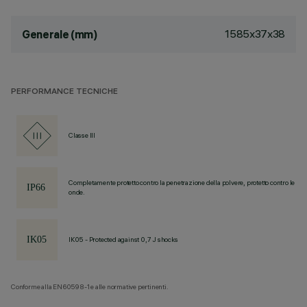
1585x37x38
Generale (mm)
PERFORMANCE TECNICHE
Classe III
Completamente protetto contro la penetrazione della polvere, protetto contro le
onde.
IK05 - Protected against 0,7 J shocks
Conforme alla EN60598-1 e alle normative pertinenti.