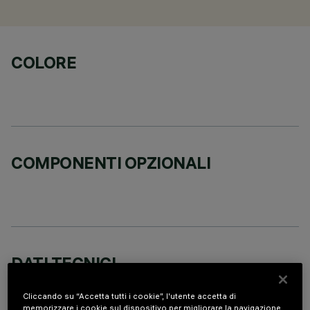
COLORE
COMPONENTI OPZIONALI
DATI TECNICI
ULTIMO AGGIORNAMENTO: 07/08/2026
Cliccando su “Accetta tutti i cookie”, l'utente accetta di
memorizzare i cookie sul dispositivo per migliorare la navigazione