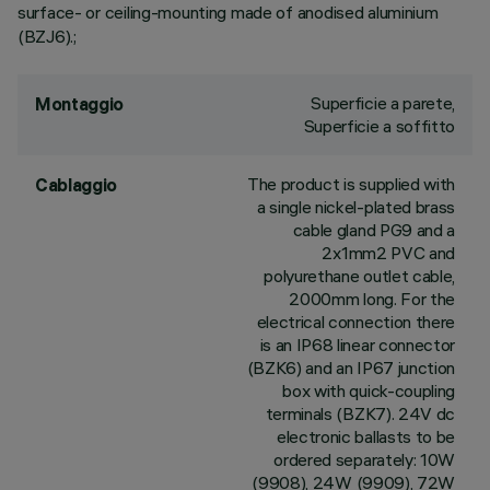
surface- or ceiling-mounting made of anodised aluminium
(BZJ6).;
Superficie a parete,
Montaggio
Superficie a soffitto
The product is supplied with
Cablaggio
a single nickel-plated brass
cable gland PG9 and a
2x1mm2 PVC and
polyurethane outlet cable,
2000mm long. For the
electrical connection there
is an IP68 linear connector
(BZK6) and an IP67 junction
box with quick-coupling
terminals (BZK7). 24V dc
electronic ballasts to be
ordered separately: 10W
(9908), 24W (9909), 72W