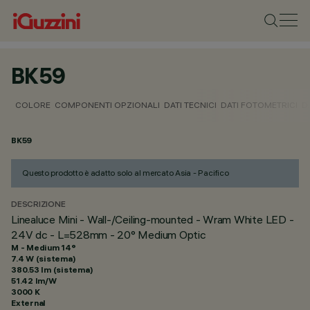
BK59
COLORE
COMPONENTI OPZIONALI
DATI TECNICI
DATI FOTOMETRICI
D
BK59
Questo prodotto è adatto solo al mercato Asia - Pacifico
DESCRIZIONE
Linealuce Mini - Wall-/Ceiling-mounted - Wram White LED -
24V dc - L=528mm - 20° Medium Optic
M - Medium 14°
7.4 W (sistema)
380.53 lm (sistema)
51.42 lm/W
3000 K
External