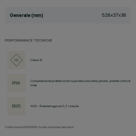
528x37x38
Generale (mm)
PERFORMANCE TECNICHE
Classe III
Completamente protetto contro la penetrazione della polvere, protetto contro le
onde.
IK05 - Protected against 0,7 J shocks
Conforme alla EN60598-1 e alle normative pertinenti.