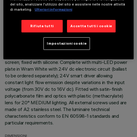
DESCRIZIONE
del sito, analizzare l'utilizzo del sito e assistere nelle nostre attività
di marketing.
Ulteriori informazioni
Direct light luminaire, designed to use monochrome LED
lamps. Ceiling- and wall-mounted. Consists of a body and
Rifiuta tutti
Accetta tutti i cookie
supports for installation (to be ordered separately). Extruded
aluminium body, with zamak die-cast end caps complete with
silicone gaskets. Coated with liquid acrylic paint with a high
Impostazioni cookie
level of weather and UV ray resistance. The top of the
optical assembly is closed by a 3 mm thick transparent glass
screen, fixed with silicone. Complete with multi-LED power
plate in Wram White with 24V dc electronic circuit (ballast
to be ordered separately); 24V smart driver allowing
constant light flow emission despite variations in the input
voltage (from 30V dc to 16V dc). Fitted with satin-finish
polycarbonate film and optics with plastic (methacrylate)
lens for 20° MEDIUM lighting. All external screws used are
made of A2 stainless steel. The luminaire technical
characteristics conform to EN 60598-1 standards and
particular requirements.
DIMENSIONI