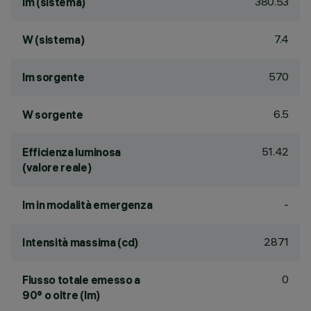
380.53
lm (sistema)
7.4
W (sistema)
570
lm sorgente
6.5
W sorgente
51.42
Efficienza luminosa
(valore reale)
-
lm in modalità emergenza
2871
Intensità massima (cd)
0
Flusso totale emesso a
90° o oltre (lm)