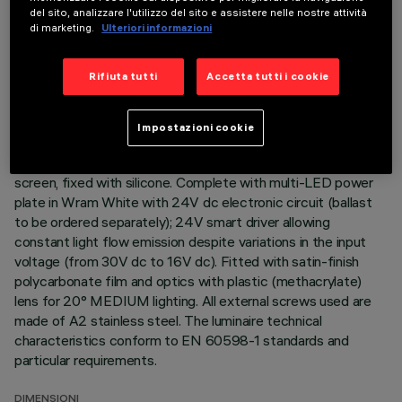
DESCRIZIONE
del sito, analizzare l'utilizzo del sito e assistere nelle nostre attività
di marketing.
Ulteriori informazioni
Direct light luminaire, designed to use monochrome LED
lamps. Ceiling- and wall-mounted. Consists of a body and
Rifiuta tutti
Accetta tutti i cookie
supports for installation (to be ordered separately). Extruded
aluminium body, with zamak die-cast end caps complete with
silicone gaskets. Coated with liquid acrylic paint with a high
Impostazioni cookie
level of weather and UV ray resistance. The top of the
optical assembly is closed by a 3 mm thick transparent glass
screen, fixed with silicone. Complete with multi-LED power
plate in Wram White with 24V dc electronic circuit (ballast
to be ordered separately); 24V smart driver allowing
constant light flow emission despite variations in the input
voltage (from 30V dc to 16V dc). Fitted with satin-finish
polycarbonate film and optics with plastic (methacrylate)
lens for 20° MEDIUM lighting. All external screws used are
made of A2 stainless steel. The luminaire technical
characteristics conform to EN 60598-1 standards and
particular requirements.
DIMENSIONI