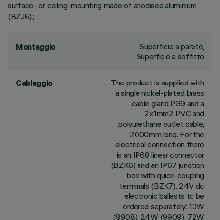
surface- or ceiling-mounting made of anodised aluminium
(BZJ6).;
Superficie a parete,
Montaggio
Superficie a soffitto
The product is supplied with
Cablaggio
a single nickel-plated brass
cable gland PG9 and a
2x1mm2 PVC and
polyurethane outlet cable,
2000mm long. For the
electrical connection there
is an IP68 linear connector
(BZK6) and an IP67 junction
box with quick-coupling
terminals (BZK7). 24V dc
electronic ballasts to be
ordered separately: 10W
(9908), 24W (9909), 72W