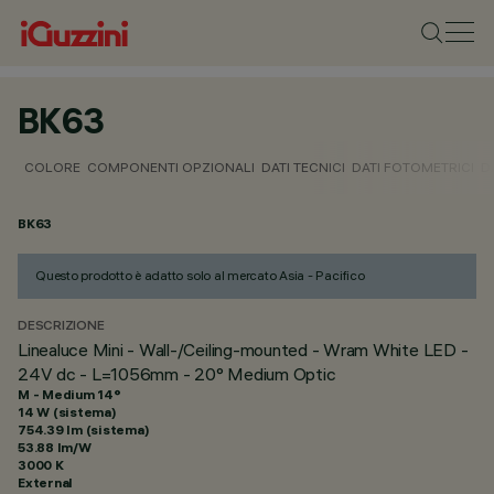
BK63
COLORE
COMPONENTI OPZIONALI
DATI TECNICI
DATI FOTOMETRICI
D
BK63
Questo prodotto è adatto solo al mercato Asia - Pacifico
DESCRIZIONE
Linealuce Mini - Wall-/Ceiling-mounted - Wram White LED -
24V dc - L=1056mm - 20° Medium Optic
M - Medium 14°
14 W (sistema)
754.39 lm (sistema)
53.88 lm/W
3000 K
External