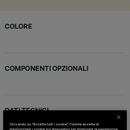
COLORE
COMPONENTI OPZIONALI
DATI TECNICI
ULTIMO AGGIORNAMENTO: 07/08/2026
Cliccando su “Accetta tutti i cookie”, l'utente accetta di
memorizzare i cookie sul dispositivo per migliorare la navigazione