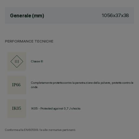
1056x37x38
Generale (mm)
PERFORMANCE TECNICHE
Classe III
Completamente protetto contro la penetrazione della polvere, protetto contro le
onde.
IK05 - Protected against 0,7 J shocks
Conforme alla EN60598-1 e alle normative pertinenti.