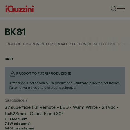
BK81
COLORE
COMPONENTI OPZIONALI
DATI TECNICI
DATI FOTOMETRICI
D
BK81
PRODOTTO FUORI PRODUZIONE
Attenzione! Codice non più in produzione. Utilizzare la ricerca per trovare
l'alternativa più adatta alle proprie esigenze.
DESCRIZIONE
37 superficie Full Remote - LED - Warm White - 24Vdc -
L=528mm - Ottica Flood 30°
F - Flood 38°
7.1 W (sistema)
540 lm (sistema)