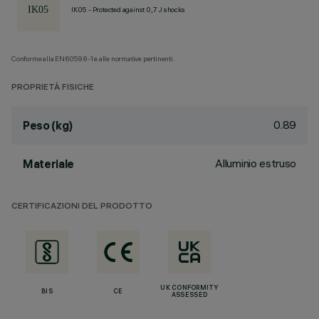
IK05 - Protected against 0,7 J shocks
Conforme alla EN60598-1 e alle normative pertinenti.
PROPRIETÀ FISICHE
0.89
Peso (kg)
Alluminio estruso
Materiale
CERTIFICAZIONI DEL PRODOTTO
UK CONFORMITY
BIS
CE
ASSESSED