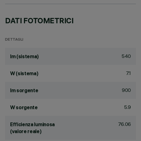
DATI FOTOMETRICI
DETTAGLI
540
lm (sistema)
7.1
W (sistema)
900
lm sorgente
5.9
W sorgente
76.06
Efficienza luminosa
(valore reale)