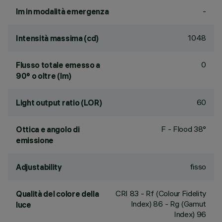
-
lm in modalità emergenza
1048
Intensità massima (cd)
0
Flusso totale emesso a
90° o oltre (lm)
60
Light output ratio (LOR)
F - Flood 38°
Ottica e angolo di
emissione
fisso
Adjustability
CRI
83
- Rf (Colour Fidelity
Qualità del colore della
Index) 86 - Rg (Gamut
luce
Index) 96