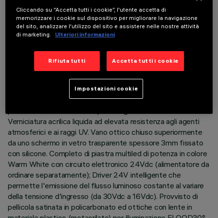
DATI TECNICI
Cliccando su “Accetta tutti i cookie”, l'utente accetta di
ULTIMO AGGIORNAMENTO: 03/08/2026
memorizzare i cookie sul dispositivo per migliorare la navigazione
del sito, analizzare l'utilizzo del sito e assistere nelle nostre attività
di marketing.
Ulteriori informazioni
DESCRIZIONE
Apparecchio di illuminazione a luce diretta, finalizzato
Rifiuta tutti
Accetta tutti i cookie
all’impiego di sorgenti luminose LED monocromatici.
Installazione a plafone e parete. Costituito da corpo e
supporti per l’installazione (da ordinare separatamente).
Impostazioni cookie
Corpo in alluminio estruso, con testate di estremità in
pressofusione in zama complete di guarnizioni siliconiche.
Verniciatura acrilica liquida ad elevata resistenza agli agenti
atmosferici e ai raggi UV. Vano ottico chiuso superiormente
da uno schermo in vetro trasparente spessore 3mm fissato
con silicone. Completo di piastra multiled di potenza in colore
Warm White con circuito elettronico 24Vdc (alimentatore da
ordinare separatamente); Driver 24V intelligente che
permette l'emissione del flusso luminoso costante al variare
della tensione d'ingresso (da 30Vdc a 16Vdc). Provvisto di
pellicola satinata in policarbonato ed ottiche con lente in
materiale plastico (metacrilato) per illuminazione FLOOD30°.