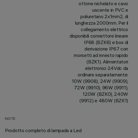
ottone nichelato e cavo
uscente in PVC e
poliuretano 2x1mm2, di
lunghezza 2000mm. Per il
collegamento elettrico
disponibili connettore lineare
IP68 (BZK6) e box di
derivazione IP67 con
morsetti ad innesto rapido
(BZK1). Alimentatori
elettronici 24Vdc da
ordinare separatamente:
10W (9908), 24W (9909),
72W (9910), 96W (9911),
120W (BZK0), 240W
(9912) e 480W (BZK1)
NOTE
Prodotto completo di lampada a Led