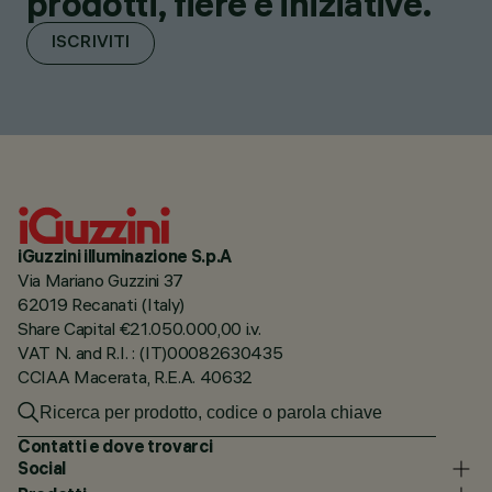
prodotti, fiere e iniziative.
ISCRIVITI
iGuzzini illuminazione S.p.A
Via Mariano Guzzini 37
62019 Recanati (Italy)
Share Capital €21.050.000,00 i.v.
VAT N. and R.I. : (IT)00082630435
CCIAA Macerata, R.E.A. 40632
Contatti e dove trovarci
Social