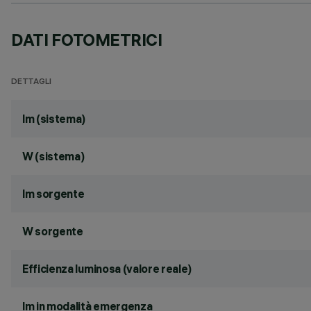
DATI FOTOMETRICI
DETTAGLI
lm (sistema)
W (sistema)
lm sorgente
W sorgente
Efficienza luminosa (valore reale)
lm in modalità emergenza