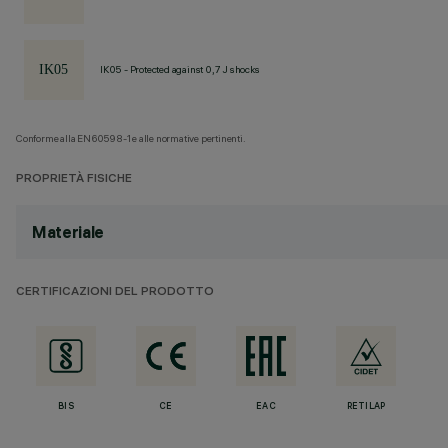
IK05 - Protected against 0,7 J shocks
Conforme alla EN60598-1 e alle normative pertinenti.
PROPRIETÀ FISICHE
Materiale
CERTIFICAZIONI DEL PRODOTTO
BIS
CE
EAC
RETILAP