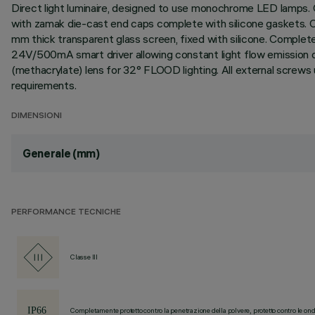
Direct light luminaire, designed to use monochrome LED lamps. C
with zamak die-cast end caps complete with silicone gaskets. Coa
mm thick transparent glass screen, fixed with silicone. Comple
24V/500mA smart driver allowing constant light flow emission des
(methacrylate) lens for 32° FLOOD lighting. All external screws
requirements.
DIMENSIONI
Generale (mm)
PERFORMANCE TECNICHE
Classe III
Completamente protetto contro la penetrazione della polvere, protetto contro le ond