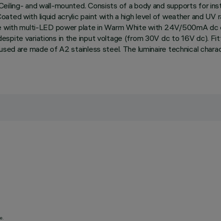
eiling- and wall-mounted. Consists of a body and supports for inst
ted with liquid acrylic paint with a high level of weather and UV r
te with multi-LED power plate in Warm White with 24V/500mA dc el
pite variations in the input voltage (from 30V dc to 16V dc). Fitt
 used are made of A2 stainless steel. The luminaire technical cha
e.