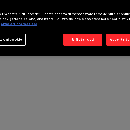
u “Accetta tutti i cookie”, l'utente accetta di memorizzare i cookie sul dispositi
a navigazione del sito, analizzare l'utilizzo del sito e assistere nelle nostre attivi
Ulteriori informazioni
zioni cookie
Rifiuta tutti
Accetta tut