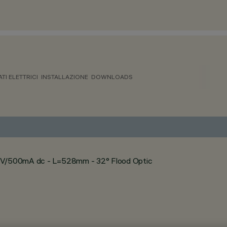
ATI ELETTRICI
INSTALLAZIONE
DOWNLOADS
 24V/500mA dc - L=528mm - 32° Flood Optic