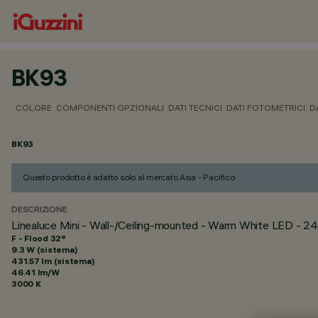
BK93
COLORE
COMPONENTI OPZIONALI
DATI TECNICI
DATI FOTOMETRICI
D
BK93
Questo prodotto è adatto solo al mercato Asia - Pacifico
DESCRIZIONE
Linealuce Mini - Wall-/Ceiling-mounted - Warm White LED -
F - Flood 32°
9.3 W (sistema)
431.57 lm (sistema)
46.41 lm/W
3000 K