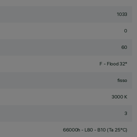
1033
0
60
F - Flood 32°
fisso
3000 K
3
66000h - L80 - B10 (Ta 25°C)