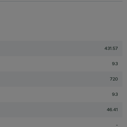
431.57
9.3
720
9.3
46.41
-