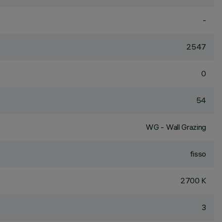
-
2547
0
54
WG - Wall Grazing
fisso
2700 K
3