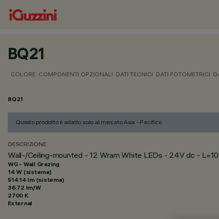
BQ21
COLORE
COMPONENTI OPZIONALI
DATI TECNICI
DATI FOTOMETRICI
D
BQ21
Questo prodotto è adatto solo al mercato Asia - Pacifico
DESCRIZIONE
Wall-/Ceiling-mounted - 12 Wram White LEDs - 24V dc - L=10
WG - Wall Grazing
14 W (sistema)
514.14 lm (sistema)
36.72 lm/W
2700 K
External