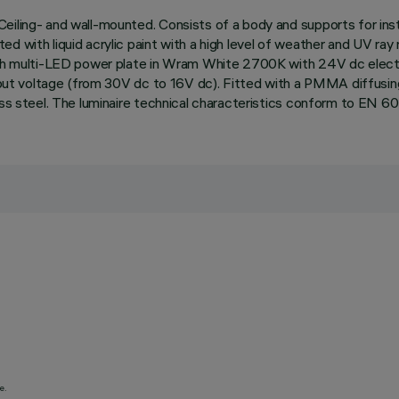
eiling- and wall-mounted. Consists of a body and supports for inst
d with liquid acrylic paint with a high level of weather and UV ray
ith multi-LED power plate in Wram White 2700K with 24V dc electro
nput voltage (from 30V dc to 16V dc). Fitted with a PMMA diffusing 
less steel. The luminaire technical characteristics conform to EN 6
e.