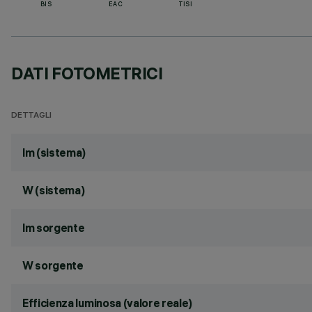
BIS
EAC
TISI
DATI FOTOMETRICI
DETTAGLI
lm (sistema)
W (sistema)
lm sorgente
W sorgente
Efficienza luminosa (valore reale)