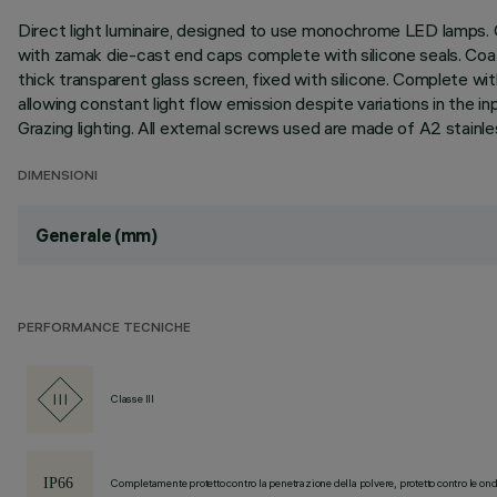
Direct light luminaire, designed to use monochrome LED lamps. C
with zamak die-cast end caps complete with silicone seals. Coate
thick transparent glass screen, fixed with silicone. Complete w
allowing constant light flow emission despite variations in the i
Grazing lighting. All external screws used are made of A2 stain
DIMENSIONI
Generale (mm)
PERFORMANCE TECNICHE
Classe III
Completamente protetto contro la penetrazione della polvere, protetto contro le ond