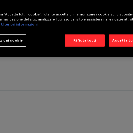
u “Accetta tutti i cookie”, l'utente accetta di memorizzare i cookie sul dispositi
a navigazione del sito, analizzare l'utilizzo del sito e assistere nelle nostre attivi
Ulteriori informazioni
zioni cookie
Rifiuta tutti
Accetta tut