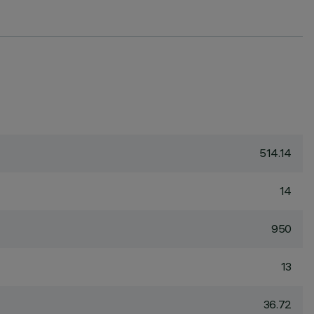
514.14
14
950
13
36.72