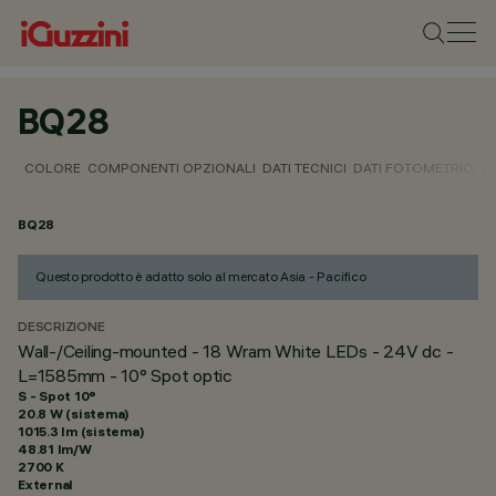
BQ28
COLORE
COMPONENTI OPZIONALI
DATI TECNICI
DATI FOTOMETRICI
D
BQ28
Questo prodotto è adatto solo al mercato Asia - Pacifico
DESCRIZIONE
Wall-/Ceiling-mounted - 18 Wram White LEDs - 24V dc -
L=1585mm - 10° Spot optic
S - Spot 10°
20.8 W (sistema)
1015.3 lm (sistema)
48.81 lm/W
2700 K
External