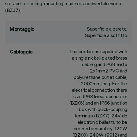
surface- or ceiling-mounting made of anodised aluminium
(BZJ7).;
Superficie a parete,
Montaggio
Superficie a soffitto
The product is supplied with
Cablaggio
a single nickel-plated brass
cable gland PG9 and a
2x1mm2 PVC and
polyurethane outlet cable,
2000mm long. For the
electrical connection there
is an IP68 linear connector
(BZK6) and an IP66 junction
box with quick-coupling
terminals (BZK7). 24V dc
electronic ballasts to be
ordered separately: 120W
(BZK0), 240W (9912) and