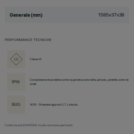
1585x37x38
Generale (mm)
PERFORMANCE TECNICHE
Classe III
Completamente protetto contro la penetrazione della polvere, protetto contro le
onde.
IK05 - Protected against 0,7 J shocks
Conforme alla EN60598-1 e alle normative pertinenti.