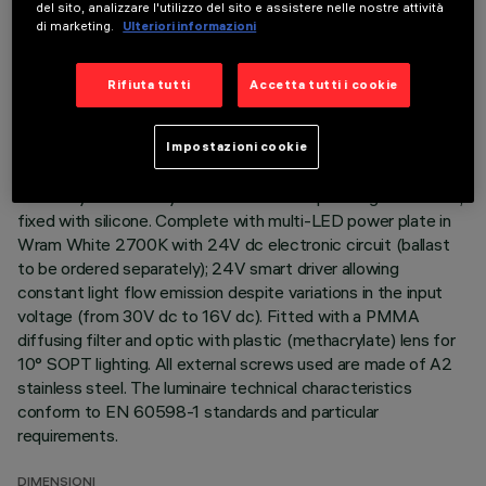
del sito, analizzare l'utilizzo del sito e assistere nelle nostre attività
DESCRIZIONE
di marketing.
Ulteriori informazioni
Direct light luminaire, designed to use monochrome LED
lamps. Ceiling- and wall-mounted. Consists of a body and
Rifiuta tutti
Accetta tutti i cookie
supports for installation (to be ordered separately). Extruded
aluminium boy, with zamak die-cast end caps complete with
silicone seals. Coated with liquid acrylic paint with a high level
Impostazioni cookie
of weather and UV ray resistance. The top of the optical
assembly is closed by a 3 mm thick transparent glass screen,
fixed with silicone. Complete with multi-LED power plate in
Wram White 2700K with 24V dc electronic circuit (ballast
to be ordered separately); 24V smart driver allowing
constant light flow emission despite variations in the input
voltage (from 30V dc to 16V dc). Fitted with a PMMA
diffusing filter and optic with plastic (methacrylate) lens for
10° SOPT lighting. All external screws used are made of A2
stainless steel. The luminaire technical characteristics
conform to EN 60598-1 standards and particular
requirements.
DIMENSIONI