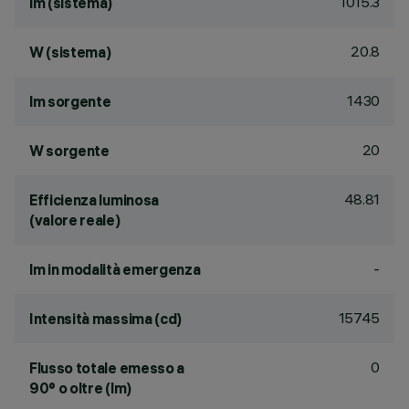
1015.3
lm (sistema)
20.8
W (sistema)
1430
lm sorgente
20
W sorgente
48.81
Efficienza luminosa
(valore reale)
-
lm in modalità emergenza
15745
Intensità massima (cd)
0
Flusso totale emesso a
90° o oltre (lm)