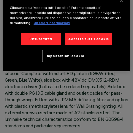
DESCRIZIONE
Cliccando su “Accetta tutti i cookie”, l'utente accetta di
memorizzare i cookie sul dispositivo per migliorare la navigazione
Direct light luminaire, designed to use RGBW LED lamps
del sito, analizzare l'utilizzo del sito e assistere nelle nostre attività
(Red, Green, Blue,White), 48V dc with DMX512-RDM
di marketing.
Ulteriori informazioni
control. Ceiling- and wall-mounted. Consists of a body, a box
for DMX driver and supports for installation (to be ordered
Rifiuta tutti
Accetta tutti i cookie
separately). Extruded aluminium body and side box, with
zamak die-cast end caps complete with silicone seals.
Coated with liquid acrylic paint with a high level of weather
Impostazioni cookie
and UV ray resistance. The top of the optical assembly is
closed by a 3 mm thick transparent glass screen, fixed with
silicone. Complete with multi-LED plate in RGBW (Red,
Green, Blue,White), side box with 48V dc DMX512-RDM
electronic driver (ballast to be ordered separately). Side box
with double PG13.5 cable gland and outlet cables for pass-
through wiring. Fitted with a PMMA diffusing filter and optics
with plastic (methacrylate) lens for Wall Grazing lighting. All
external screws used are made of A2 stainless steel. The
luminaire technical characteristics conform to EN 60598-1
standards and particular requirements.