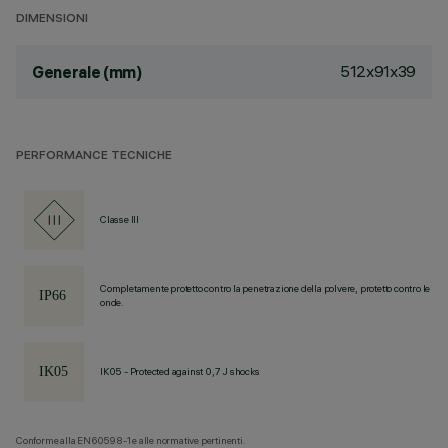
DIMENSIONI
512x91x39
Generale (mm)
PERFORMANCE TECNICHE
Classe III
Completamente protetto contro la penetrazione della polvere, protetto contro le
onde.
IK05 - Protected against 0,7 J shocks
Conforme alla EN60598-1 e alle normative pertinenti.