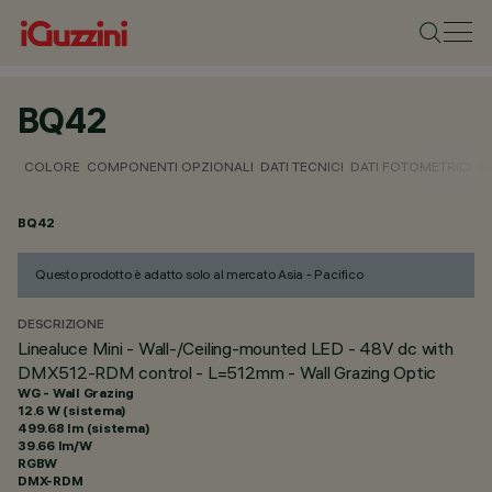
BQ42
COLORE
COMPONENTI OPZIONALI
DATI TECNICI
DATI FOTOMETRICI
D
BQ42
Questo prodotto è adatto solo al mercato Asia - Pacifico
DESCRIZIONE
Linealuce Mini - Wall-/Ceiling-mounted LED - 48V dc with
DMX512-RDM control - L=512mm - Wall Grazing Optic
WG - Wall Grazing
12.6 W (sistema)
499.68 lm (sistema)
39.66 lm/W
RGBW
DMX-RDM