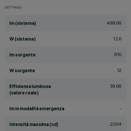
DETTAGLI
499.68
lm (sistema)
12.6
W (sistema)
910
lm sorgente
12
W sorgente
39.66
Efficienza luminosa
(valore reale)
-
lm in modalità emergenza
2004
Intensità massima (cd)