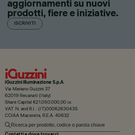
aggiornamenti su nuovi
prodotti, fiere e iniziative.
ISCRIVITI
iGuzzini illuminazione S.p.A
Via Mariano Guzzini 37
62019 Recanati (Italy)
Share Capital €21.050.000,00 i.v.
VAT N. and R.I. : (IT)00082630435
CCIAA Macerata, R.E.A. 40632
Contatti e dove trovarci