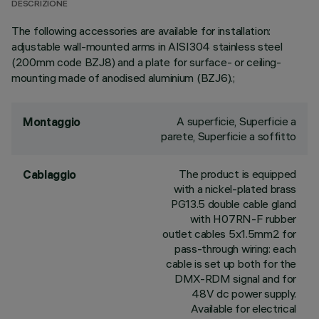
DESCRIZIONE
The following accessories are available for installation:
adjustable wall-mounted arms in AISI304 stainless steel
(200mm code BZJ8) and a plate for surface- or ceiling-
mounting made of anodised aluminium (BZJ6).;
A superficie, Superficie a
Montaggio
parete, Superficie a soffitto
The product is equipped
Cablaggio
with a nickel-plated brass
PG13.5 double cable gland
with H07RN-F rubber
outlet cables 5x1.5mm2 for
pass-through wiring: each
cable is set up both for the
DMX-RDM signal and for
48V dc power supply.
Available for electrical