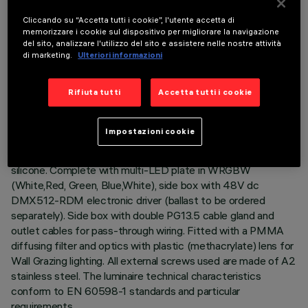
DESCRIZIONE
Cliccando su “Accetta tutti i cookie”, l'utente accetta di
Direct light luminaire, designed to use WRGBW LED lamps
memorizzare i cookie sul dispositivo per migliorare la navigazione
del sito, analizzare l'utilizzo del sito e assistere nelle nostre attività
(White,Red, Green, Blue,White), 48V dc with DMX512-RDM
di marketing.
Ulteriori informazioni
control. Ceiling- and wall-mounted. Consists of a body, a box
for DMX driver and supports for installation (to be ordered
separately). Extruded aluminium body and side box, with
Rifiuta tutti
Accetta tutti i cookie
zamak die-cast end caps complete with silicone seals.
Coated with liquid acrylic paint with a high level of weather
Impostazioni cookie
and UV ray resistance. The top of the optical assembly is
closed by a 3 mm thick transparent glass screen, fixed with
silicone. Complete with multi-LED plate in WRGBW
(White,Red, Green, Blue,White), side box with 48V dc
DMX512-RDM electronic driver (ballast to be ordered
separately). Side box with double PG13.5 cable gland and
outlet cables for pass-through wiring. Fitted with a PMMA
diffusing filter and optics with plastic (methacrylate) lens for
Wall Grazing lighting. All external screws used are made of A2
stainless steel. The luminaire technical characteristics
conform to EN 60598-1 standards and particular
requirements.