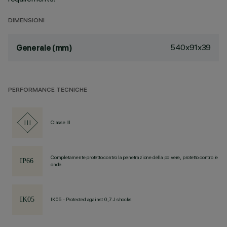
DIMENSIONI
540x91x39
Generale (mm)
PERFORMANCE TECNICHE
Classe III
Completamente protetto contro la penetrazione della polvere, protetto contro le
onde.
IK05 - Protected against 0,7 J shocks