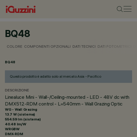
BQ48
COLORE
COMPONENTI OPZIONALI
DATI TECNICI
DATI FOTOMETRICI
D
BQ48
Questo prodotto è adatto solo al mercato Asia - Pacifico
DESCRIZIONE
Linealuce Mini - Wall-/Ceiling-mounted - LED - 48V dc with
DMX512-RDM control - L=540mm - Wall Grazing Optic
WG - Wall Grazing
13.7 W (sistema)
554.59 lm (sistema)
40.48 lm/W
WRGBW
DMX-RDM