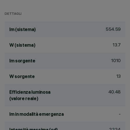
DETTAGLI
554.59
lm (sistema)
13.7
W (sistema)
1010
lm sorgente
13
W sorgente
40.48
Efficienza luminosa
(valore reale)
-
lm in modalità emergenza
2224
Intensità massima (cd)