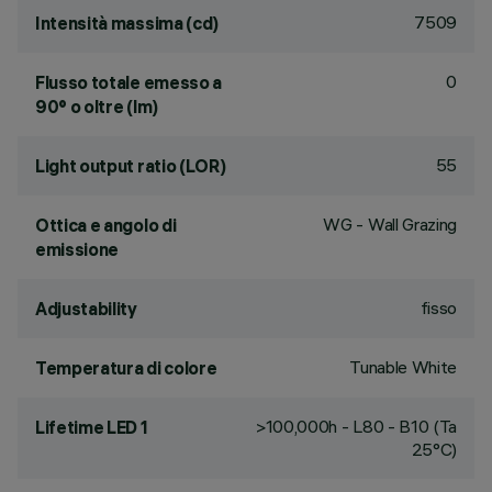
7509
Intensità massima (cd)
0
Flusso totale emesso a
90° o oltre (lm)
55
Light output ratio (LOR)
WG - Wall Grazing
Ottica e angolo di
emissione
fisso
Adjustability
Tunable White
Temperatura di colore
>100,000h - L80 - B10 (Ta
Lifetime LED 1
25°C)