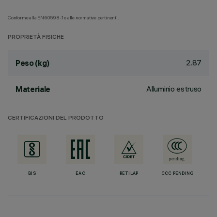
Conforme alla EN60598-1 e alle normative pertinenti.
PROPRIETÀ FISICHE
2.87
Peso (kg)
Alluminio estruso
Materiale
CERTIFICAZIONI DEL PRODOTTO
BIS
EAC
RETILAP
CCC PENDING