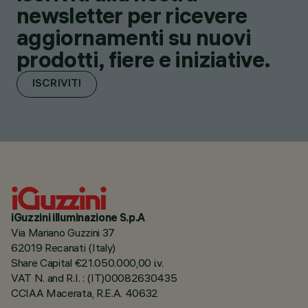
newsletter per ricevere
aggiornamenti su nuovi
prodotti, fiere e iniziative.
ISCRIVITI
iGuzzini illuminazione S.p.A
Via Mariano Guzzini 37
62019 Recanati (Italy)
Share Capital €21.050.000,00 i.v.
VAT N. and R.I. : (IT)00082630435
CCIAA Macerata, R.E.A. 40632