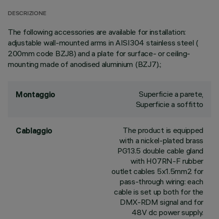
DESCRIZIONE
The following accessories are available for installation:
adjustable wall-mounted arms in AISI304 stainless steel (
200mm code BZJ8) and a plate for surface- or ceiling-
mounting made of anodised aluminium (BZJ7).;
Superficie a parete,
Montaggio
Superficie a soffitto
The product is equipped
Cablaggio
with a nickel-plated brass
PG13.5 double cable gland
with H07RN-F rubber
outlet cables 5x1.5mm2 for
pass-through wiring: each
cable is set up both for the
DMX-RDM signal and for
48V dc power supply.