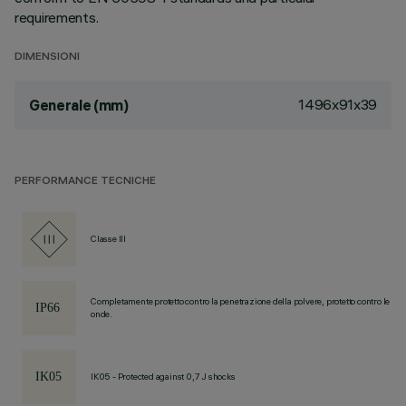
requirements.
DIMENSIONI
1496x91x39
Generale (mm)
PERFORMANCE TECNICHE
Classe III
Completamente protetto contro la penetrazione della polvere, protetto contro le
onde.
IK05 - Protected against 0,7 J shocks