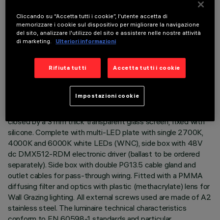
Cliccando su “Accetta tutti i cookie”, l'utente accetta di
DESCRIZIONE
memorizzare i cookie sul dispositivo per migliorare la navigazione
del sito, analizzare l'utilizzo del sito e assistere nelle nostre attività
Direct light luminaire, designed to use WNC (White 2700K,
di marketing.
Ulteriori informazioni
4000K, 6000K) LED lamps , 48V dc with DMX512-RDM
control. Ceiling- and wall-mounted. Consists of a body, a box
for DMX driver and supports for installation (to be ordered
Rifiuta tutti
Accetta tutti i cookie
separately). Extruded aluminium body and side box, with
zamak die-cast end caps complete with silicone seals.
Impostazioni cookie
Coated with liquid acrylic paint with a high level of weather
and UV ray resistance. The top of the optical assembly is
closed by a 3 mm thick transparent glass screen, fixed with
silicone. Complete with multi-LED plate with single 2700K,
4000K and 6000K white LEDs (WNC), side box with 48V
dc DMX512-RDM electronic driver (ballast to be ordered
separately). Side box with double PG13.5 cable gland and
outlet cables for pass-through wiring. Fitted with a PMMA
diffusing filter and optics with plastic (methacrylate) lens for
Wall Grazing lighting. All external screws used are made of A2
stainless steel. The luminaire technical characteristics
conform to EN 60598-1 standards and particular