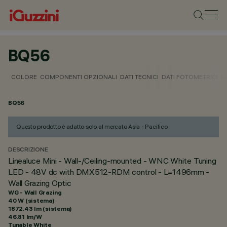
BQ56
COLORE
COMPONENTI OPZIONALI
DATI TECNICI
DATI FOTOMETRICI
D
BQ56
Questo prodotto è adatto solo al mercato Asia - Pacifico
DESCRIZIONE
Linealuce Mini - Wall-/Ceiling-mounted - WNC White Tuning
LED - 48V dc with DMX512-RDM control - L=1496mm -
Wall Grazing Optic
WG - Wall Grazing
40 W (sistema)
1872.43 lm (sistema)
46.81 lm/W
Tunable White