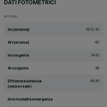
DATI FOTOMETRICI
DETTAGLI
1872.43
lm (sistema)
40
W (sistema)
3410
lm sorgente
38
W sorgente
46.81
Efficienza luminosa
(valore reale)
-
lm in modalità emergenza