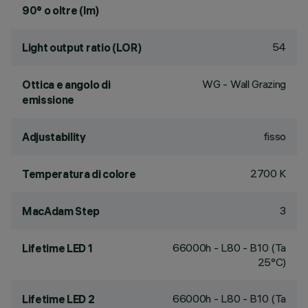
90° o oltre (lm)
54
Light output ratio (LOR)
WG - Wall Grazing
Ottica e angolo di
emissione
fisso
Adjustability
2700 K
Temperatura di colore
3
MacAdam Step
66000h - L80 - B10 (Ta
Lifetime LED 1
25°C)
66000h - L80 - B10 (Ta
Lifetime LED 2