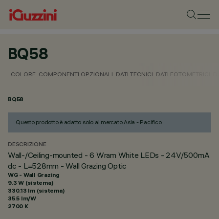
BQ58
COLORE
COMPONENTI OPZIONALI
DATI TECNICI
DATI FOTOMETRICI
D
BQ58
Questo prodotto è adatto solo al mercato Asia - Pacifico
DESCRIZIONE
Wall-/Ceiling-mounted - 6 Wram White LEDs - 24V/500mA
dc - L=528mm - Wall Grazing Optic
WG - Wall Grazing
9.3 W (sistema)
330.13 lm (sistema)
35.5 lm/W
2700 K