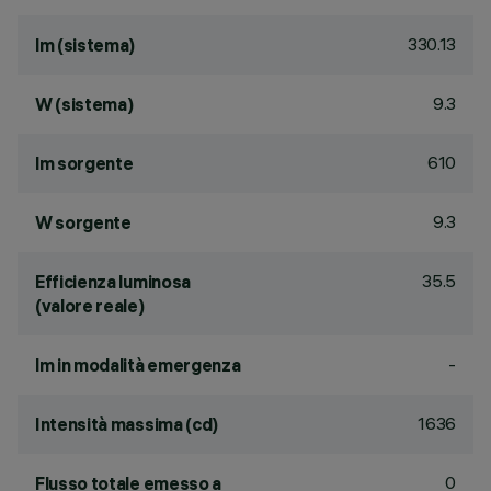
330.13
lm (sistema)
9.3
W (sistema)
610
lm sorgente
9.3
W sorgente
35.5
Efficienza luminosa
(valore reale)
-
lm in modalità emergenza
1636
Intensità massima (cd)
0
Flusso totale emesso a