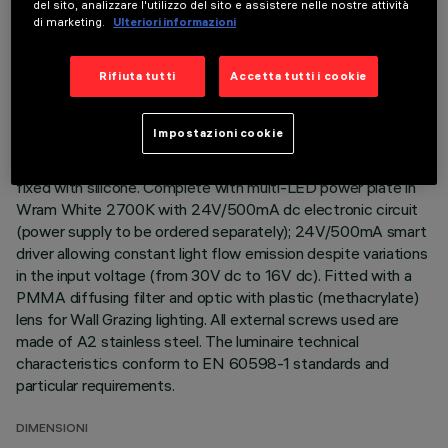
del sito, analizzare l'utilizzo del sito e assistere nelle nostre attività
di marketing.
Ulteriori informazioni
Direct light luminaire, designed to use monochrome LED
lamps. Ceiling- and wall-mounted. Consists of a body and
supports for installation (to be ordered separately). Extruded
Rifiuta tutti
Accetta tutti i cookie
aluminium boy, with zamak die-cast end caps complete with
silicone seals. Coated with liquid acrylic paint with a high level
Impostazioni cookie
of weather and UV ray resistance. The top of the optical
assembly is closed by a 3 mm thick transparent glass screen,
fixed with silicone. Complete with multi-LED power plate in
Wram White 2700K with 24V/500mA dc electronic circuit
(power supply to be ordered separately); 24V/500mA smart
driver allowing constant light flow emission despite variations
in the input voltage (from 30V dc to 16V dc). Fitted with a
PMMA diffusing filter and optic with plastic (methacrylate)
lens for Wall Grazing lighting. All external screws used are
made of A2 stainless steel. The luminaire technical
characteristics conform to EN 60598-1 standards and
particular requirements.
DIMENSIONI