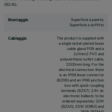
(BZJ6).;
Superficie a parete,
Montaggio
Superficie a soffitto
The product is supplied with
Cablaggio
a single nickel-plated brass
cable gland PG9 and a
2x1mm2 PVC and
polyurethane outlet cable,
2000mm long. For the
electrical connection there
is an IP68 linear connector
(BZK6) and an IP66 junction
box with quick-coupling
terminals (BZK7). 24V dc
electronic ballasts to be
ordered separately: 32W
(BZA0), 25W (K980) and
35W (BZM4)