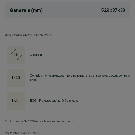
528x37x38
Generale (mm)
PERFORMANCE TECNICHE
Classe III
Completamente protetto contro la penetrazione della polvere, protetto contro le
onde.
IK05 - Protected against 0,7 J shocks
Conforme alla EN60598-1 e alle normative pertinenti.
PROPRIETÀ FISICHE