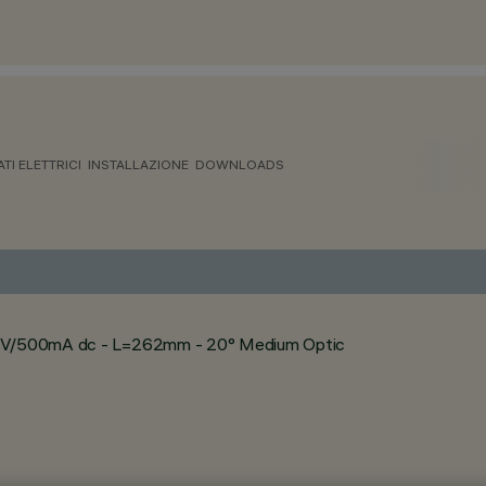
ATI ELETTRICI
INSTALLAZIONE
DOWNLOADS
 24V/500mA dc - L=262mm - 20° Medium Optic