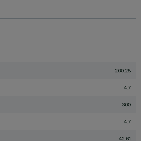
200.28
4.7
300
4.7
42.61