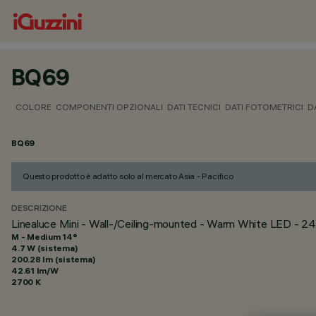
BQ69
COLORE
COMPONENTI OPZIONALI
DATI TECNICI
DATI FOTOMETRICI
D
BQ69
Questo prodotto è adatto solo al mercato Asia - Pacifico
DESCRIZIONE
Linealuce Mini - Wall-/Ceiling-mounted - Warm White LED -
M - Medium 14°
4.7 W (sistema)
200.28 lm (sistema)
42.61 lm/W
2700 K