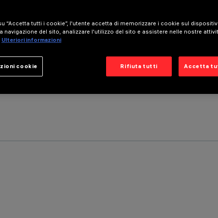
u “Accetta tutti i cookie”, l'utente accetta di memorizzare i cookie sul dispositi
a navigazione del sito, analizzare l'utilizzo del sito e assistere nelle nostre attivi
Ulteriori informazioni
zioni cookie
Rifiuta tutti
Accetta tut