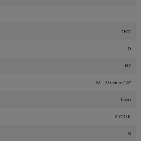
-
1511
0
67
M - Medium 14°
fisso
2700 K
3