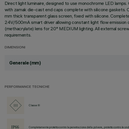
Direct light luminaire, designed to use monochrome LED lamps. C
with zamak die-cast end caps complete with silicone gaskets. Coa
mm thick transparent glass screen, fixed with silicone. Comple
24V/500mA smart driver allowing constant light flow emission des
(methacrylate) lens for 20° MEDIUM lighting. All external scre
requirements.
DIMENSIONI
Generale (mm)
PERFORMANCE TECNICHE
Classe III
Completamente protetto contro la penetrazione della polvere, protetto contro le ond