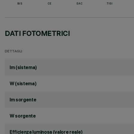
BIS
CE
EAC
TISI
DATI FOTOMETRICI
DETTAGLI
lm (sistema)
W (sistema)
lm sorgente
W sorgente
Efficienza luminosa (valore reale)