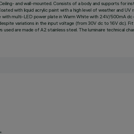
eiling- and wall-mounted. Consists of a body and supports for inst
ted with liquid acrylic paint with a high level of weather and UV r
te with multi-LED power plate in Warm White with 24V/500mA dc el
pite variations in the input voltage (from 30V dc to 16V dc). Fitt
ws used are made of A2 stainless steel. The luminaire technical ch
e.