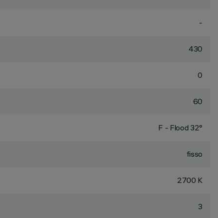
-
430
0
60
F - Flood 32°
fisso
2700 K
3