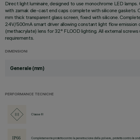
Direct light luminaire, designed to use monochrome LED lamps. C
with zamak die-cast end caps complete with silicone gaskets. Coa
mm thick transparent glass screen, fixed with silicone. Comple
24V/500mA smart driver allowing constant light flow emission des
(methacrylate) lens for 32° FLOOD lighting. All external screws
requirements.
DIMENSIONI
Generale (mm)
PERFORMANCE TECNICHE
Classe III
Completamente protetto contro la penetrazione della polvere, protetto contro le ond