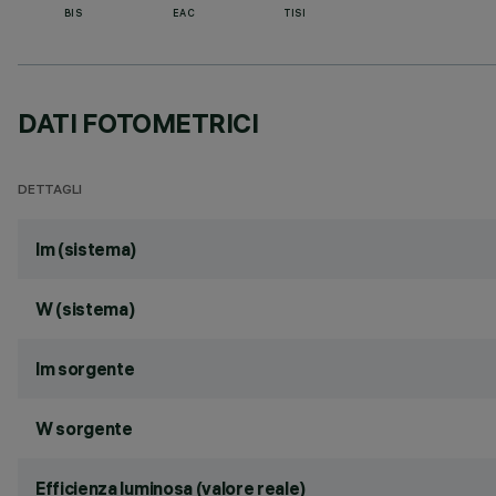
BIS
EAC
TISI
DATI FOTOMETRICI
DETTAGLI
lm (sistema)
W (sistema)
lm sorgente
W sorgente
Efficienza luminosa (valore reale)