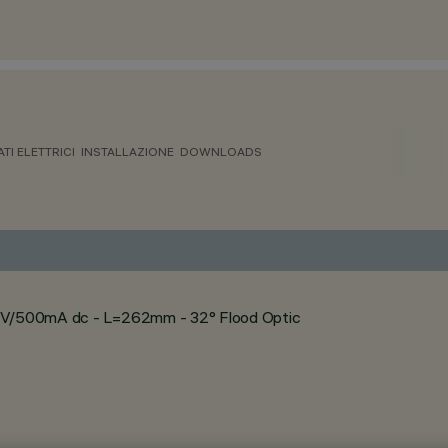
ATI ELETTRICI
INSTALLAZIONE
DOWNLOADS
 24V/500mA dc - L=262mm - 32° Flood Optic