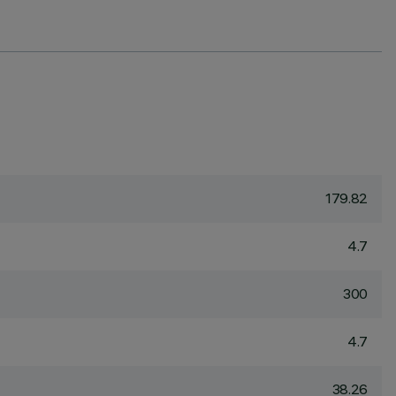
179.82
4.7
300
4.7
38.26