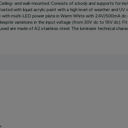
eiling- and wall-mounted. Consists of a body and supports for inst
ted with liquid acrylic paint with a high level of weather and UV r
te with multi-LED power plate in Warm White with 24V/500mA dc el
pite variations in the input voltage (from 30V dc to 16V dc). Fitt
 used are made of A2 stainless steel. The luminaire technical cha
e.