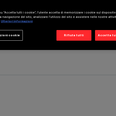
u “Accetta tutti i cookie”, l'utente accetta di memorizzare i cookie sul dispositi
a navigazione del sito, analizzare l'utilizzo del sito e assistere nelle nostre attivi
Ulteriori informazioni
zioni cookie
Rifiuta tutti
Accetta tut