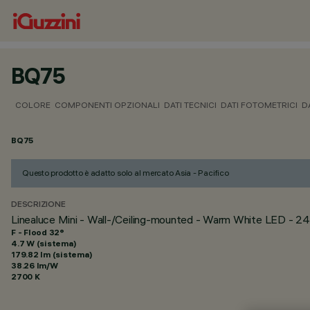
BQ75
COLORE
COMPONENTI OPZIONALI
DATI TECNICI
DATI FOTOMETRICI
D
BQ75
Questo prodotto è adatto solo al mercato Asia - Pacifico
DESCRIZIONE
Linealuce Mini - Wall-/Ceiling-mounted - Warm White LED -
F - Flood 32°
4.7 W (sistema)
179.82 lm (sistema)
38.26 lm/W
2700 K