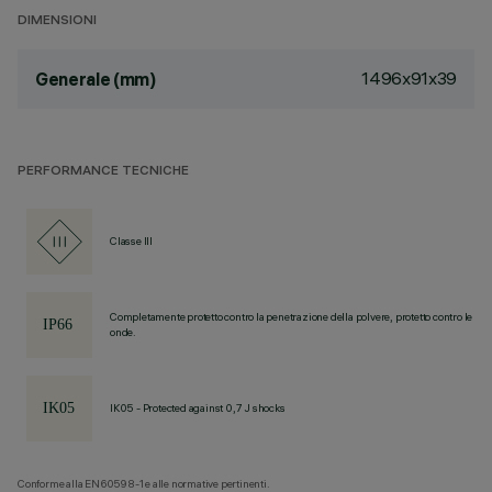
DIMENSIONI
1496x91x39
Generale (mm)
PERFORMANCE TECNICHE
Classe III
Completamente protetto contro la penetrazione della polvere, protetto contro le
onde.
IK05 - Protected against 0,7 J shocks
Conforme alla EN60598-1 e alle normative pertinenti.