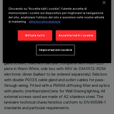
Cliccando su “Accetta tutti i cookie”, l'utente accetta di
DESCRIZIONE
memorizzare i cookie sul dispositivo per migliorare la navigazione
Direct light luminaire, designed to use monochrome LED
del sito, analizzare l'utilizzo del sito e assistere nelle nostre attività
di marketing.
Ulteriori informazioni
lamps, 48V dc DMX512-RDM dimmable. Ceiling- and wall-
mounted. Consists of a body, a box for DMX driver and
supports for installation (to be ordered separately). Extruded
Rifiuta tutti
Accetta tutti i cookie
aluminium body and side box, with zamak die-cast end caps
complete with silicone seals. Coated with liquid acrylic paint
Impostazioni cookie
with a high level of weather and UV ray resistance. The top
of the optical assembly is closed by a 3 mm thick transparent
glass screen, fixed with silicone. Complete with multi-LED
plate in Warm White, side box with 48V dc DMX512-RDM
electronic driver (ballast to be ordered separately). Side box
with double PG13.5 cable gland and outlet cables for pass-
through wiring. Fitted with a PMMA diffusing filter and optics
with plastic (methacrylate) lens for Wall Grazing lighting. All
external screws used are made of A2 stainless steel. The
luminaire technical characteristics conform to EN 60598-1
standards and particular requirements.