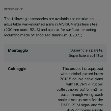
DESCRIZIONE
The following accessories are available for installation:
adjustable wall-mounted arms in AISI304 stainless steel
(200mm code BZJ8) and a plate for surface- or ceiling-
mounting made of anodised aluminium (BZJ7).;
Superficie a parete,
Montaggio
Superficie a soffitto
The product is equipped
Cablaggio
with a nickel-plated brass
PG13.5 double cable gland
with H07RN-F rubber
outlet cables 5x1.5mm2 for
pass-through wiring: each
cable is set up both for the
DMX-RDM signal and for
48V dc power supply.