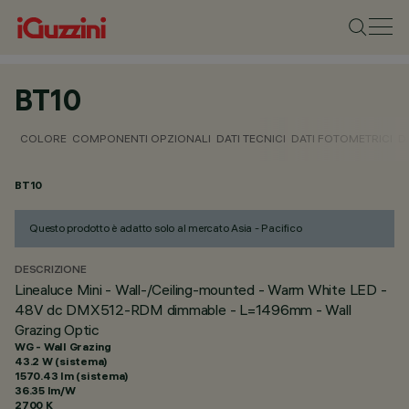
BT10
COLORE
COMPONENTI OPZIONALI
DATI TECNICI
DATI FOTOMETRICI
D
BT10
Questo prodotto è adatto solo al mercato Asia - Pacifico
DESCRIZIONE
Linealuce Mini - Wall-/Ceiling-mounted - Warm White LED -
48V dc DMX512-RDM dimmable - L=1496mm - Wall
Grazing Optic
WG - Wall Grazing
43.2 W (sistema)
1570.43 lm (sistema)
36.35 lm/W
2700 K