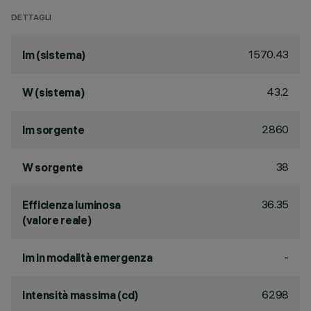
DETTAGLI
1570.43
lm (sistema)
43.2
W (sistema)
2860
lm sorgente
38
W sorgente
36.35
Efficienza luminosa
(valore reale)
-
lm in modalità emergenza
6298
Intensità massima (cd)