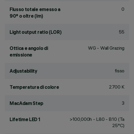
0
Flusso totale emesso a
90° o oltre (lm)
55
Light output ratio (LOR)
WG - Wall Grazing
Ottica e angolo di
emissione
fisso
Adjustability
2700 K
Temperatura di colore
3
MacAdam Step
>100,000h - L80 - B10 (Ta
Lifetime LED 1
25°C)