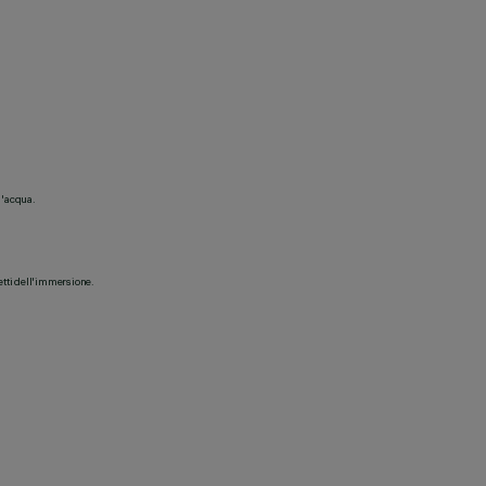
d'acqua.
etti dell'immersione.