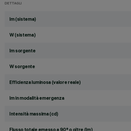
DETTAGLI
lm (sistema)
W (sistema)
lm sorgente
W sorgente
Efficienza luminosa (valore reale)
lm in modalità emergenza
Intensità massima (cd)
Flusso totale emesso a 90° o oltre (lm)