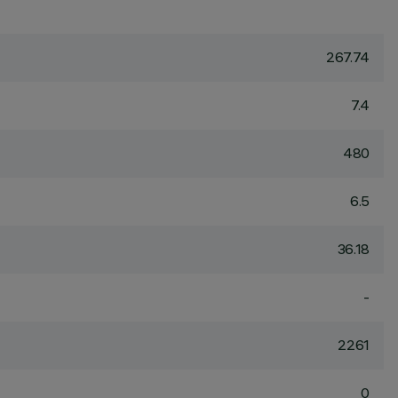
267.74
7.4
480
6.5
36.18
-
2261
0