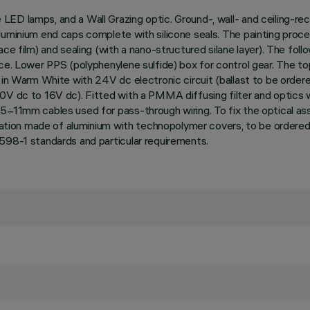
D lamps, and a Wall Grazing optic. Ground-, wall- and ceiling-rece
luminium end caps complete with silicone seals. The painting proce
e film) and sealing (with a nano-structured silane layer). The follow
nce. Lower PPS (polyphenylene sulfide) box for control gear. The t
in Warm White with 24V dc electronic circuit (ballast to be ordered
V dc to 16V dc). Fitted with a PMMA diffusing filter and optics wit
5÷11mm cables used for pass-through wiring. To fix the optical ass
allation made of aluminium with technopolymer covers, to be ordered
598-1 standards and particular requirements.