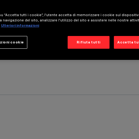
u “Accetta tutti i cookie”, l'utente accetta di memorizzare i cookie sul dispositi
a navigazione del sito, analizzare l'utilizzo del sito e assistere nelle nostre attivi
Ulteriori informazioni
zioni cookie
Rifiuta tutti
Accetta tut