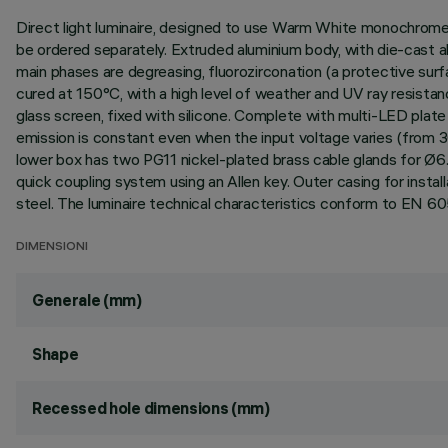
Direct light luminaire, designed to use Warm White monochrome LE
be ordered separately. Extruded aluminium body, with die-cast a
main phases are degreasing, fluorozirconation (a protective surfac
cured at 150°C, with a high level of weather and UV ray resista
glass screen, fixed with silicone. Complete with multi-LED plate 
emission is constant even when the input voltage varies (from 30
lower box has two PG11 nickel-plated brass cable glands for Ø6.
quick coupling system using an Allen key. Outer casing for inst
steel. The luminaire technical characteristics conform to EN 60
DIMENSIONI
Generale (mm)
Shape
Recessed hole dimensions (mm)