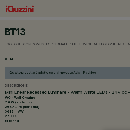
BT13
COLORE
COMPONENTI OPZIONALI
DATI TECNICI
DATI FOTOMETRICI
D
BT13
Questo prodotto è adatto solo al mercato Asia - Pacifico
DESCRIZIONE
Mini Linear Recessed Luminaire - Warm White LEDs - 24V dc 
WG - Wall Grazing
7.4 W (sistema)
267.74 lm (sistema)
36.18 lm/W
2700 K
External