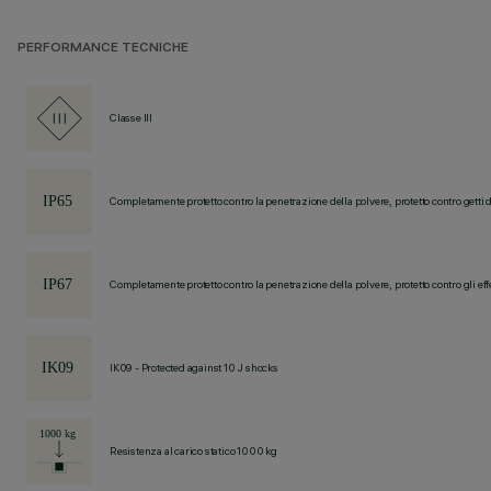
PERFORMANCE TECNICHE
Classe III
Completamente protetto contro la penetrazione della polvere, protetto contro getti 
Completamente protetto contro la penetrazione della polvere, protetto contro gli eff
IK09 - Protected against 10 J shocks
Resistenza al carico statico 1000 kg