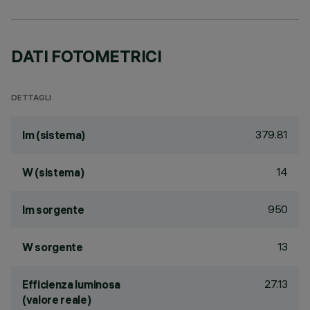
DATI FOTOMETRICI
DETTAGLI
379.81
lm (sistema)
14
W (sistema)
950
lm sorgente
13
W sorgente
27.13
Efficienza luminosa
(valore reale)