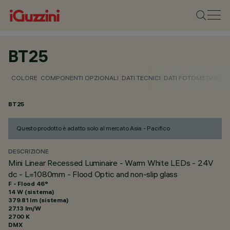
BT25
COLORE
COMPONENTI OPZIONALI
DATI TECNICI
DATI FOTOMETRICI
D
BT25
Questo prodotto è adatto solo al mercato Asia - Pacifico
DESCRIZIONE
Mini Linear Recessed Luminaire - Warm White LEDs - 24V
dc - L=1080mm - Flood Optic and non-slip glass
F - Flood 46°
14 W (sistema)
379.81 lm (sistema)
27.13 lm/W
2700 K
DMX