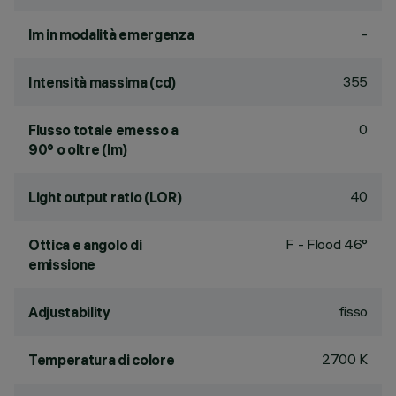
-
lm in modalità emergenza
355
Intensità massima (cd)
0
Flusso totale emesso a
90° o oltre (lm)
40
Light output ratio (LOR)
F - Flood 46°
Ottica e angolo di
emissione
fisso
Adjustability
2700 K
Temperatura di colore