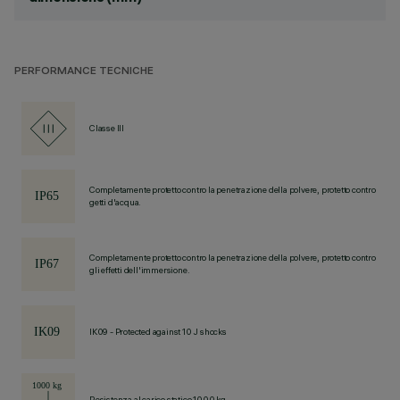
PERFORMANCE TECNICHE
Classe III
Completamente protetto contro la penetrazione della polvere, protetto contro
getti d'acqua.
Completamente protetto contro la penetrazione della polvere, protetto contro
gli effetti dell'immersione.
IK09 - Protected against 10 J shocks
Resistenza al carico statico 1000 kg