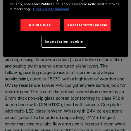
DESCRIZIONE
del sito, analizzare l'utilizzo del sito e assistere nelle nostre attività
di marketing.
Ulteriori informazioni
Direct light luminaire, designed to use Warm White
monochrome LED lamps, and a flood optic with non-slip
Rifiuta tutti
Accetta tutti i cookie
glass. Ground-, wall- and ceiling-recessed. Consists of a body
and outer casing for installation, to be ordered separately.
Extruded aluminium body, with die-cast aluminium end caps
Impostazioni cookie
complete with silicone seals. The painting process includes a
multi-step, pre-treatment process, in which the main phases
are degreasing, fluorozirconation (a protective surface film)
and sealing (with a nano-structured silane layer). The
following painting stage consists of a primer and a liquid
acrylic paint, cured at 150°C, with a high level of weather and
UV ray resistance. Lower PPS (polyphenylene sulfide) box for
control gear. The top of the optical assembly is closed by an
8 mm thick non-slip glass screen (conforming to class R12 in
accordance with DIN 51130), fixed with silicone. Complete
with multi-LED plate in Warm White with 24V dc electronic
circuit (ballast to be ordered separately). 24V intelligent
driver that ensures light flow emission is constant even when
the input voltage varies (from 30V dc to 16V dc). Fitted with