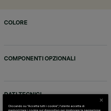
COLORE
COMPONENTI OPZIONALI
DATI TECNICI
ULTIMO AGGIORNAMENTO: 05/08/2026
Cliccando su “Accetta tutti i cookie”, l'utente accetta di
memorizzare i cookie sul dispositivo per migliorare la navigazione