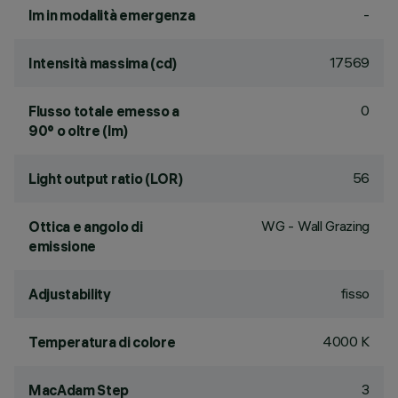
-
lm in modalità emergenza
17569
Intensità massima (cd)
0
Flusso totale emesso a
90° o oltre (lm)
56
Light output ratio (LOR)
WG - Wall Grazing
Ottica e angolo di
emissione
fisso
Adjustability
4000 K
Temperatura di colore
3
MacAdam Step