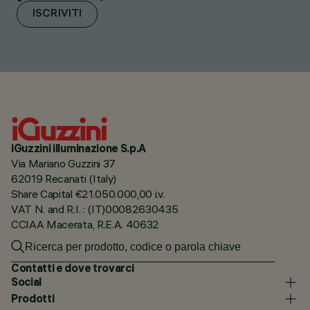
ISCRIVITI
iGuzzini illuminazione S.p.A
Via Mariano Guzzini 37
62019 Recanati (Italy)
Share Capital €21.050.000,00 i.v.
VAT N. and R.I. : (IT)00082630435
CCIAA Macerata, R.E.A. 40632
Contatti e dove trovarci
Social
Prodotti