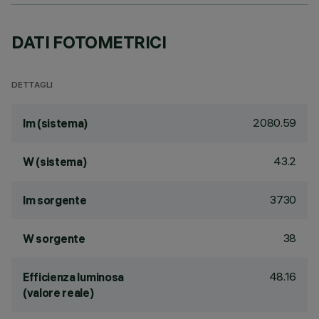
DATI FOTOMETRICI
DETTAGLI
2080.59
lm (sistema)
43.2
W (sistema)
3730
lm sorgente
38
W sorgente
48.16
Efficienza luminosa
(valore reale)