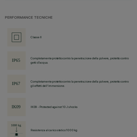
PERFORMANCE TECNICHE
Classe II
Completamente protetto contro la penetrazione della polvere, protetto contro
getti d'acqua.
Completamente protetto contro la penetrazione della polvere, protetto contro
gli effetti dell'immersione.
IK09 - Protected against 10 J shocks
Resistenza al carico statico 1000 kg