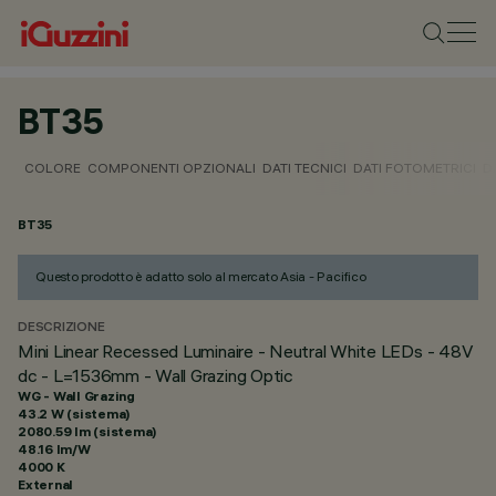
BT35
COLORE
COMPONENTI OPZIONALI
DATI TECNICI
DATI FOTOMETRICI
D
BT35
Questo prodotto è adatto solo al mercato Asia - Pacifico
DESCRIZIONE
Mini Linear Recessed Luminaire - Neutral White LEDs - 48V
dc - L=1536mm - Wall Grazing Optic
WG - Wall Grazing
43.2 W (sistema)
2080.59 lm (sistema)
48.16 lm/W
4000 K
External