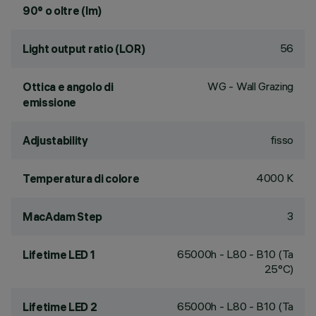
90° o oltre (lm)
56
Light output ratio (LOR)
WG - Wall Grazing
Ottica e angolo di
emissione
fisso
Adjustability
4000 K
Temperatura di colore
3
MacAdam Step
65000h - L80 - B10 (Ta
Lifetime LED 1
25°C)
65000h - L80 - B10 (Ta
Lifetime LED 2