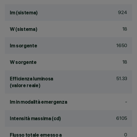
924
lm (sistema)
18
W (sistema)
1650
lm sorgente
18
W sorgente
51.33
Efficienza luminosa
(valore reale)
-
lm in modalità emergenza
6105
Intensità massima (cd)
0
Flusso totale emesso a