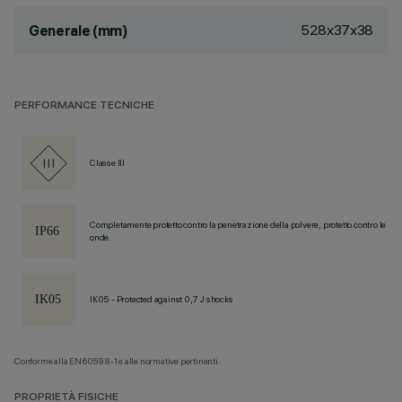
528x37x38
Generale (mm)
PERFORMANCE TECNICHE
Classe III
Completamente protetto contro la penetrazione della polvere, protetto contro le
onde.
IK05 - Protected against 0,7 J shocks
Conforme alla EN60598-1 e alle normative pertinenti.
PROPRIETÀ FISICHE