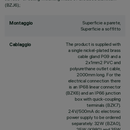
(BZJ6).;
Superficie a parete,
Montaggio
Superficie a soffitto
The product is supplied with
Cablaggio
a single nickel-plated brass
cable gland PG9 and a
2x1mm2 PVC and
polyurethane outlet cable,
2000mm long. For the
electrical connection there
is an IP68 linear connector
(BZK6) and an IP66 junction
box with quick-coupling
terminals (BZK7).
24V/500mA dc electronic
power supply to be ordered
separately: 32W (BZA0),
25W (K980) and 35W