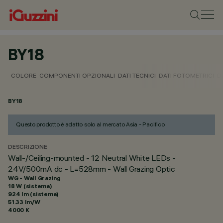
BY18
COLORE
COMPONENTI OPZIONALI
DATI TECNICI
DATI FOTOMETRICI
D
BY18
Questo prodotto è adatto solo al mercato Asia - Pacifico
DESCRIZIONE
Wall-/Ceiling-mounted - 12 Neutral White LEDs -
24V/500mA dc - L=528mm - Wall Grazing Optic
WG - Wall Grazing
18 W (sistema)
924 lm (sistema)
51.33 lm/W
4000 K