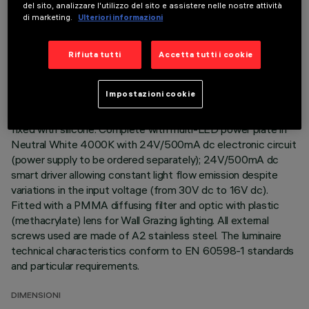
del sito, analizzare l'utilizzo del sito e assistere nelle nostre attività
di marketing.
Ulteriori informazioni
Direct light luminaire, designed to use monochrome LED
lamps. Ceiling- and wall-mounted. Consists of a body and
supports for installation (to be ordered separately). Extruded
Rifiuta tutti
Accetta tutti i cookie
aluminium boy, with zamak die-cast end caps complete with
silicone seals. Coated with liquid acrylic paint with a high level
Impostazioni cookie
of weather and UV ray resistance. The top of the optical
assembly is closed by a 3 mm thick transparent glass screen,
fixed with silicone. Complete with multi-LED power plate in
Neutral White 4000K with 24V/500mA dc electronic circuit
(power supply to be ordered separately); 24V/500mA dc
smart driver allowing constant light flow emission despite
variations in the input voltage (from 30V dc to 16V dc).
Fitted with a PMMA diffusing filter and optic with plastic
(methacrylate) lens for Wall Grazing lighting. All external
screws used are made of A2 stainless steel. The luminaire
technical characteristics conform to EN 60598-1 standards
and particular requirements.
DIMENSIONI