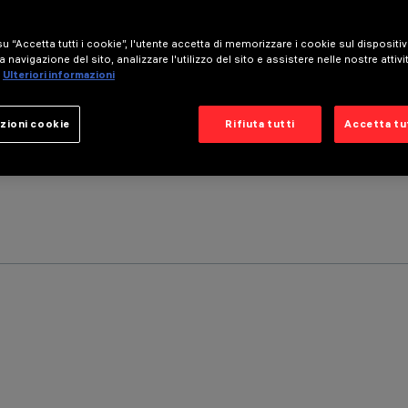
u “Accetta tutti i cookie”, l'utente accetta di memorizzare i cookie sul dispositi
a navigazione del sito, analizzare l'utilizzo del sito e assistere nelle nostre attivi
Ulteriori informazioni
zioni cookie
Rifiuta tutti
Accetta tut