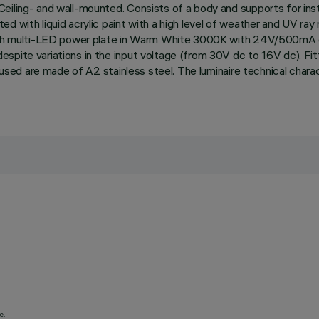
eiling- and wall-mounted. Consists of a body and supports for inst
d with liquid acrylic paint with a high level of weather and UV ray
with multi-LED power plate in Warm White 3000K with 24V/500mA dc
spite variations in the input voltage (from 30V dc to 16V dc). Fit
ws used are made of A2 stainless steel. The luminaire technical ch
e.