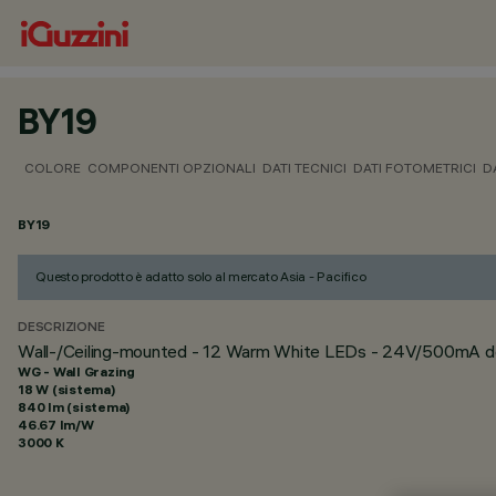
BY19
COLORE
COMPONENTI OPZIONALI
DATI TECNICI
DATI FOTOMETRICI
D
BY19
Questo prodotto è adatto solo al mercato Asia - Pacifico
DESCRIZIONE
Wall-/Ceiling-mounted - 12 Warm White LEDs - 24V/500mA dc
WG - Wall Grazing
18 W (sistema)
840 lm (sistema)
46.67 lm/W
3000 K