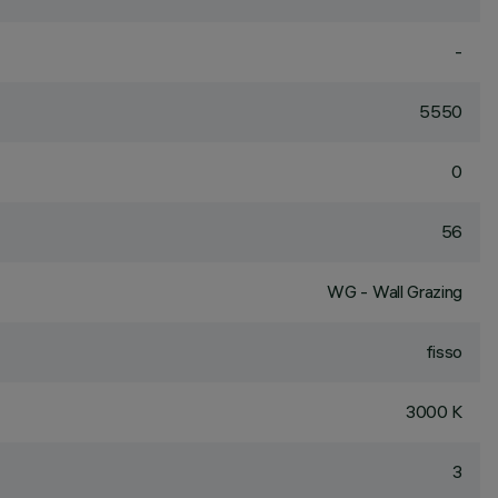
-
5550
0
56
WG - Wall Grazing
fisso
3000 K
3