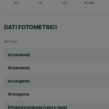
BIS
CE
EAC
RETILAP
DATI FOTOMETRICI
DETTAGLI
lm (sistema)
W (sistema)
lm sorgente
W sorgente
Efficienza luminosa (valore reale)