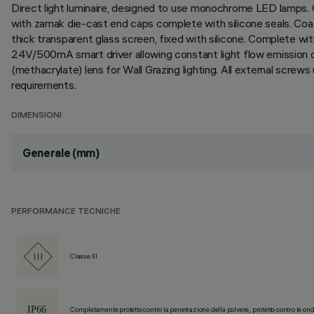
Direct light luminaire, designed to use monochrome LED lamps. C
with zamak die-cast end caps complete with silicone seals. Coate
thick transparent glass screen, fixed with silicone. Complete 
24V/500mA smart driver allowing constant light flow emission de
(methacrylate) lens for Wall Grazing lighting. All external scre
requirements.
DIMENSIONI
Generale (mm)
PERFORMANCE TECNICHE
Classe III
Completamente protetto contro la penetrazione della polvere, protetto contro le ond