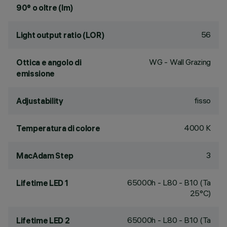
90° o oltre (lm)
56
Light output ratio (LOR)
WG - Wall Grazing
Ottica e angolo di
emissione
fisso
Adjustability
4000 K
Temperatura di colore
3
MacAdam Step
65000h - L80 - B10 (Ta
Lifetime LED 1
25°C)
65000h - L80 - B10 (Ta
Lifetime LED 2