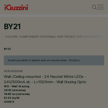
BY21
COLORE
COMPONENTI OPZIONALI
DATI TECNICI
DATI FOTOMETRICI
D
BY21
Questo prodotto è adatto solo al mercato Asia - Pacifico
DESCRIZIONE
Wall-/Ceiling-mounted - 24 Neutral White LEDs -
24V/500mA dc - L=1020mm - Wall Grazing Optic
WG - Wall Grazing
36 W (sistema)
1848 lm (sistema)
51.33 lm/W
4000 K