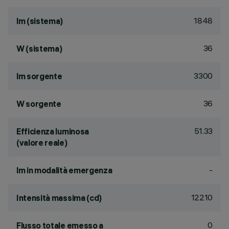
1848
lm (sistema)
36
W (sistema)
3300
lm sorgente
36
W sorgente
51.33
Efficienza luminosa
(valore reale)
-
lm in modalità emergenza
12210
Intensità massima (cd)
0
Flusso totale emesso a