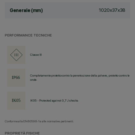
1020x37x38
Generale (mm)
PERFORMANCE TECNICHE
Classe III
Completamente protetto contro la penetrazione della polvere, protetto contro le
onde.
IK05 - Protected against 0,7 J shocks
Conforme alla EN60598-1 e alle normative pertinenti.
PROPRIETÀ FISICHE