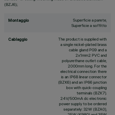
(BZJ6).;
Superficie a parete,
Montaggio
Superficie a soffitto
The product is supplied with
Cablaggio
a single nickel-plated brass
cable gland PG9 and a
2x1mm2 PVC and
polyurethane outlet cable,
2000mm long. For the
electrical connection there
is an IP68 linear connector
(BZK6) and an IP66 junction
box with quick-coupling
terminals (BZK7).
24V/500mA dc electronic
power supply to be ordered
separately: 32W (BZA0),
25W (K980) and 35W