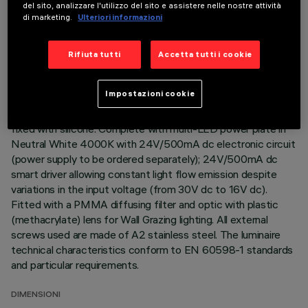
del sito, analizzare l'utilizzo del sito e assistere nelle nostre attività
di marketing.
Ulteriori informazioni
Direct light luminaire, designed to use monochrome LED
lamps. Ceiling- and wall-mounted. Consists of a body and
supports for installation (to be ordered separately). Extruded
Rifiuta tutti
Accetta tutti i cookie
aluminium boy, with zamak die-cast end caps complete with
silicone seals. Coated with liquid acrylic paint with a high level
Impostazioni cookie
of weather and UV ray resistance. The top of the optical
assembly is closed by a 3 mm thick transparent glass screen,
fixed with silicone. Complete with multi-LED power plate in
Neutral White 4000K with 24V/500mA dc electronic circuit
(power supply to be ordered separately); 24V/500mA dc
smart driver allowing constant light flow emission despite
variations in the input voltage (from 30V dc to 16V dc).
Fitted with a PMMA diffusing filter and optic with plastic
(methacrylate) lens for Wall Grazing lighting. All external
screws used are made of A2 stainless steel. The luminaire
technical characteristics conform to EN 60598-1 standards
and particular requirements.
DIMENSIONI