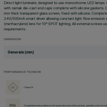
Direct light luminaire, designed to use monochrome LED lamps. C
with zamak die-cast end caps complete with silicone gaskets. Coa
mm thick transparent glass screen, fixed with silicone. Comple
24V/500mA smart driver allowing constant light flow emission des
(methacrylate) lens for 10° SPOT lighting. All external screws 
requirements.
DIMENSIONI
Generale (mm)
PERFORMANCE TECNICHE
Classe III
Completamente protetto contro la penetrazione della polvere, protetto contro le ond