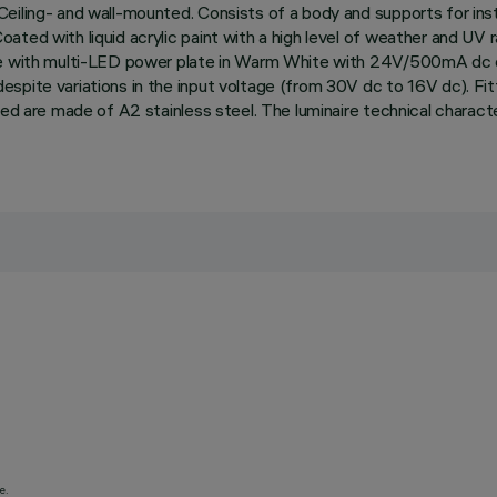
eiling- and wall-mounted. Consists of a body and supports for inst
ted with liquid acrylic paint with a high level of weather and UV r
te with multi-LED power plate in Warm White with 24V/500mA dc el
pite variations in the input voltage (from 30V dc to 16V dc). Fitt
used are made of A2 stainless steel. The luminaire technical chara
e.