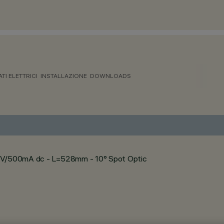
ATI ELETTRICI
INSTALLAZIONE
DOWNLOADS
 24V/500mA dc - L=528mm - 10° Spot Optic