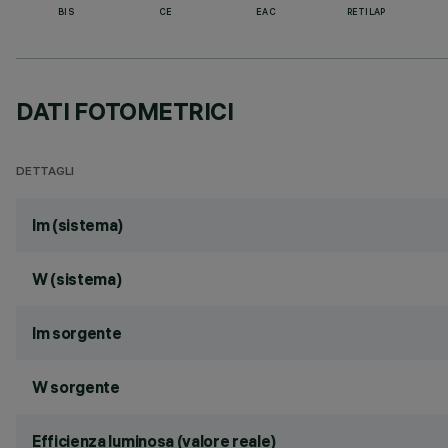
BIS
CE
EAC
RETILAP
DATI FOTOMETRICI
DETTAGLI
lm (sistema)
W (sistema)
lm sorgente
W sorgente
Efficienza luminosa (valore reale)