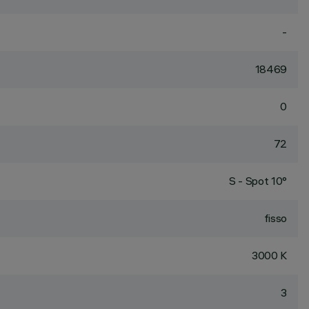
-
18469
0
72
S - Spot 10°
fisso
3000 K
3