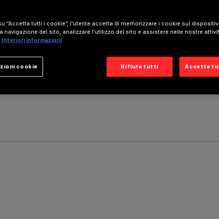
u “Accetta tutti i cookie”, l'utente accetta di memorizzare i cookie sul dispositi
a navigazione del sito, analizzare l'utilizzo del sito e assistere nelle nostre attivi
Ulteriori informazioni
zioni cookie
Rifiuta tutti
Accetta tut