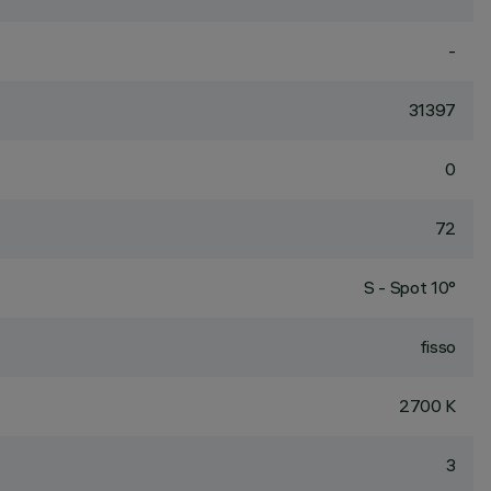
-
31397
0
72
S - Spot 10°
fisso
2700 K
3