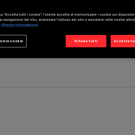
u “Accetta tutti i cookie”, l'utente accetta di memorizzare i cookie sul dispositi
a navigazione del sito, analizzare l'utilizzo del sito e assistere nelle nostre attivi
Ulteriori informazioni
zioni cookie
Rifiuta tutti
Accetta tut