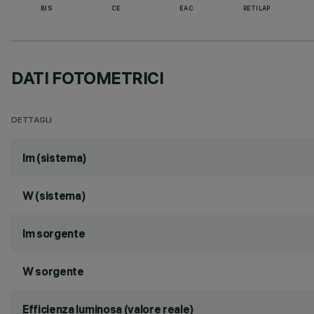
BIS
CE
EAC
RETILAP
DATI FOTOMETRICI
DETTAGLI
lm (sistema)
W (sistema)
lm sorgente
W sorgente
Efficienza luminosa (valore reale)