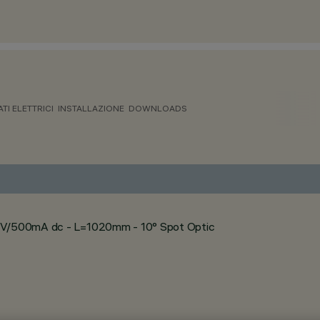
ATI ELETTRICI
INSTALLAZIONE
DOWNLOADS
 24V/500mA dc - L=1020mm - 10° Spot Optic