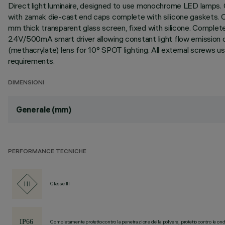
Direct light luminaire, designed to use monochrome LED lamps. C
with zamak die-cast end caps complete with silicone gaskets. Coa
mm thick transparent glass screen, fixed with silicone. Comple
24V/500mA smart driver allowing constant light flow emission des
(methacrylate) lens for 10° SPOT lighting. All external screws 
requirements.
DIMENSIONI
Generale (mm)
PERFORMANCE TECNICHE
Classe III
Completamente protetto contro la penetrazione della polvere, protetto contro le ond