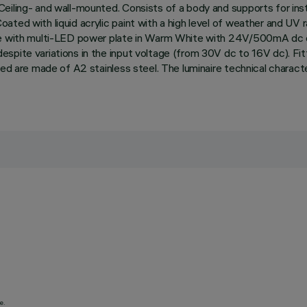
eiling- and wall-mounted. Consists of a body and supports for inst
ted with liquid acrylic paint with a high level of weather and UV r
te with multi-LED power plate in Warm White with 24V/500mA dc el
pite variations in the input voltage (from 30V dc to 16V dc). Fitt
used are made of A2 stainless steel. The luminaire technical chara
e.