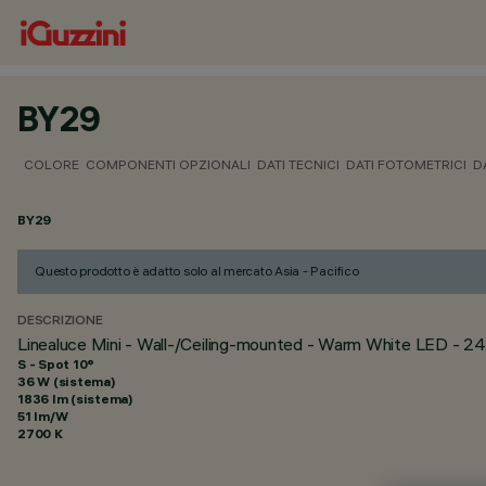
BY29
COLORE
COMPONENTI OPZIONALI
DATI TECNICI
DATI FOTOMETRICI
D
BY29
Questo prodotto è adatto solo al mercato Asia - Pacifico
DESCRIZIONE
Linealuce Mini - Wall-/Ceiling-mounted - Warm White LED -
S - Spot 10°
36 W (sistema)
1836 lm (sistema)
51 lm/W
2700 K