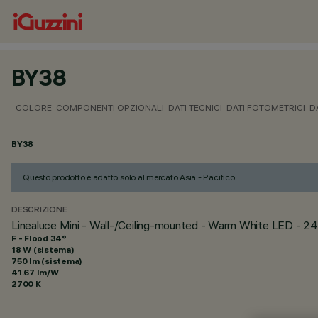
BY38
COLORE
COMPONENTI OPZIONALI
DATI TECNICI
DATI FOTOMETRICI
D
BY38
Questo prodotto è adatto solo al mercato Asia - Pacifico
DESCRIZIONE
Linealuce Mini - Wall-/Ceiling-mounted - Warm White LED -
F - Flood 34°
18 W (sistema)
750 lm (sistema)
41.67 lm/W
2700 K