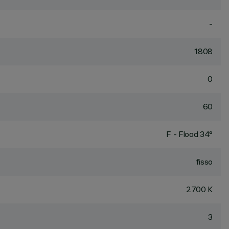
-
1808
0
60
F - Flood 34°
fisso
2700 K
3