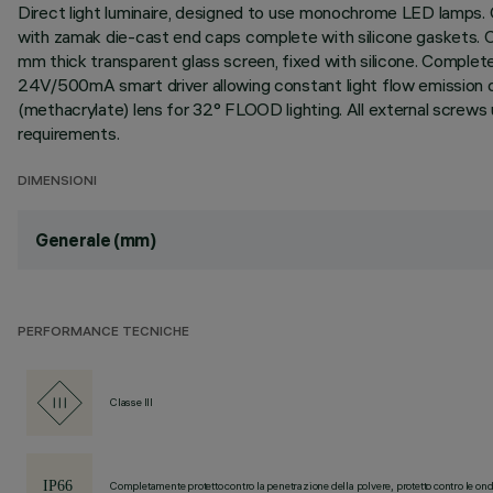
Direct light luminaire, designed to use monochrome LED lamps. C
with zamak die-cast end caps complete with silicone gaskets. Coa
mm thick transparent glass screen, fixed with silicone. Comple
24V/500mA smart driver allowing constant light flow emission des
(methacrylate) lens for 32° FLOOD lighting. All external screws
requirements.
DIMENSIONI
Generale (mm)
PERFORMANCE TECNICHE
Classe III
Completamente protetto contro la penetrazione della polvere, protetto contro le ond