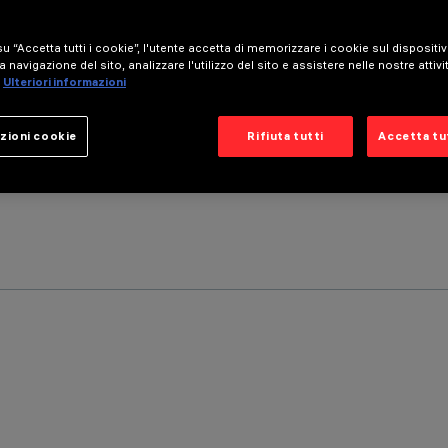
u “Accetta tutti i cookie”, l'utente accetta di memorizzare i cookie sul dispositi
a navigazione del sito, analizzare l'utilizzo del sito e assistere nelle nostre attivi
Ulteriori informazioni
zioni cookie
Rifiuta tutti
Accetta tut