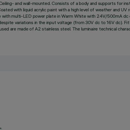
eiling- and wall-mounted. Consists of a body and supports for inst
ted with liquid acrylic paint with a high level of weather and UV r
te with multi-LED power plate in Warm White with 24V/500mA dc el
pite variations in the input voltage (from 30V dc to 16V dc). Fitt
 used are made of A2 stainless steel. The luminaire technical cha
e.