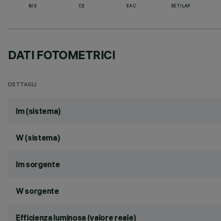
BIS
CE
EAC
RETILAP
DATI FOTOMETRICI
DETTAGLI
lm (sistema)
W (sistema)
lm sorgente
W sorgente
Efficienza luminosa (valore reale)