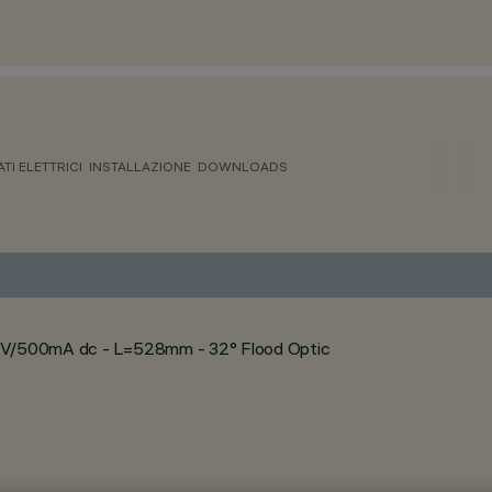
ATI ELETTRICI
INSTALLAZIONE
DOWNLOADS
 24V/500mA dc - L=528mm - 32° Flood Optic