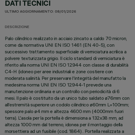
DATI TECNICI
ULTIMO AGGIORNAMENTO: 08/01/2026
DESCRIZIONE
Palo cilindrico realizzato in acciaio zincato a caldo 70 micron,
come da normativa UNI EN ISO 1461 (EN 40-5), con
successivo trattamento superficiale di verniciatura acrilica a
polvere texturizzata grigio. Il ciclo standard di verniciatura è
riferito alla norma UNI EN ISO 12944 con classe di durabilità
C4-H (idoneo per aree industriali e zone costiere con
moderata salinità. Per preservare l'integrità del manufatto la
medesima norma UNI EN ISO 12944-1 prevede una
manutenzione ordinaria e un controllo con periodicità di 6
mesi. Il palo è costituito da un unico tubo saldato ø76mm con
all’estremità superiore un codolo cilindrico ø60mm L=100mm;
spessore palo ø4 mm e altezza 4600 mm (4000mm fuori
terra). L'asola per la portella è dimensiona a 132x38 mm, ad
altezza 1000 mm dal terreno, idonea per il montaggio della
morsettiera ad un fusibile (cod. 1864) . Portella realizzata a