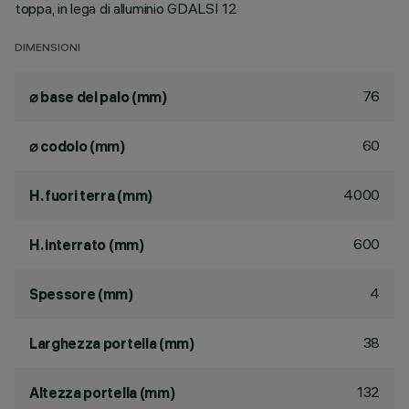
toppa, in lega di alluminio GDALSI 12
DIMENSIONI
76
⌀ base del palo (mm)
60
⌀ codolo (mm)
4000
H. fuori terra (mm)
600
H. interrato (mm)
4
Spessore (mm)
38
Larghezza portella (mm)
132
Altezza portella (mm)