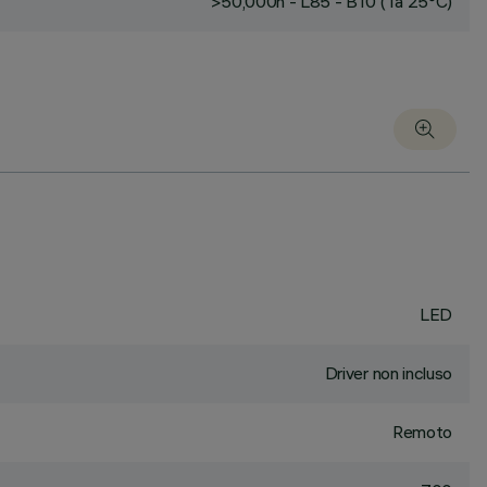
>50,000h - L85 - B10 (Ta 25°C)
LED
Driver non incluso
Remoto