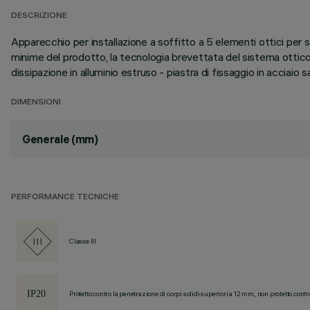
DESCRIZIONE
Apparecchio per installazione a soffitto a 5 elementi ottici per 
minime del prodotto, la tecnologia brevettata del sistema ottic
dissipazione in alluminio estruso - piastra di fissaggio in acciai
DIMENSIONI
Generale (mm)
PERFORMANCE TECNICHE
Classe III
Protetto contro la penetrazione di corpi solidi superiori a 12 mm, non protetto contr