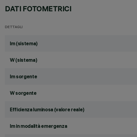
DATI FOTOMETRICI
DETTAGLI
lm (sistema)
W (sistema)
lm sorgente
W sorgente
Efficienza luminosa (valore reale)
lm in modalità emergenza