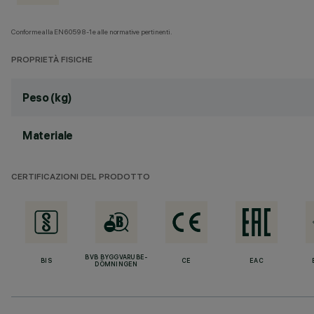
Conforme alla EN60598-1 e alle normative pertinenti.
PROPRIETÀ FISICHE
Peso (kg)
Materiale
CERTIFICAZIONI DEL PRODOTTO
BVB BYGGVARUBE-
BIS
CE
EAC
DÖMNINGEN