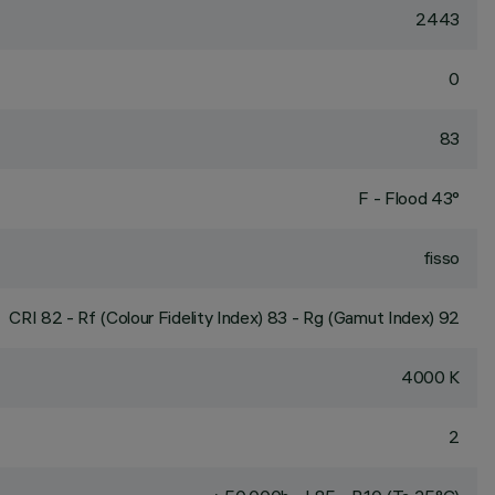
2443
0
83
F - Flood 43°
fisso
CRI
82
- Rf (Colour Fidelity Index) 83 - Rg (Gamut Index) 92
4000 K
2