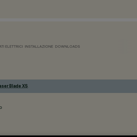
ATI ELETTRICI
INSTALLAZIONE
DOWNLOADS
aser Blade XS
.
o