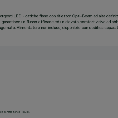
sorgenti LED - ottiche fisse con riflettori Opti-Beam ad alta defin
o garantisce un flusso efficace ed un elevato comfort visivo ad abb
o sagomato. Alimentatore non incluso, disponibile con codifica separ
o la penetrazione di liquidi.