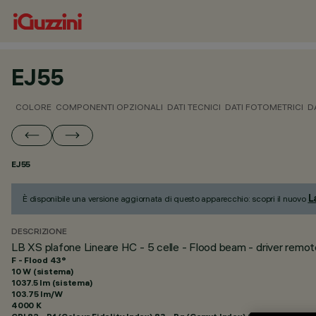
EJ55
COLORE
COMPONENTI OPZIONALI
DATI TECNICI
DATI FOTOMETRICI
D
EJ55
L
È disponibile una versione aggiornata di questo apparecchio: scopri il nuovo
DESCRIZIONE
LB XS plafone Lineare HC - 5 celle - Flood beam - driver remot
F - Flood 43°
10 W (sistema)
1037.5 lm (sistema)
103.75 lm/W
4000 K