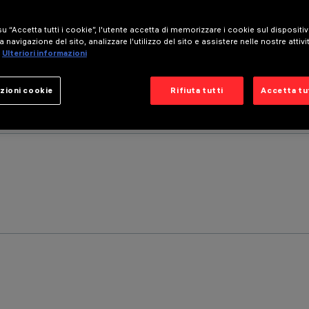
u “Accetta tutti i cookie”, l'utente accetta di memorizzare i cookie sul dispositi
a navigazione del sito, analizzare l'utilizzo del sito e assistere nelle nostre attivi
Ulteriori informazioni
zioni cookie
Rifiuta tutti
Accetta tut