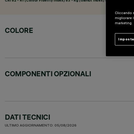
CRI
82
- Rf (Colour Fidelity Index) 83 - Rg (Gamut Index) 92
Cliccando s
migliorare l
marketing.
COLORE
Imposta
COMPONENTI OPZIONALI
DATI TECNICI
ULTIMO AGGIORNAMENTO: 05/08/2026