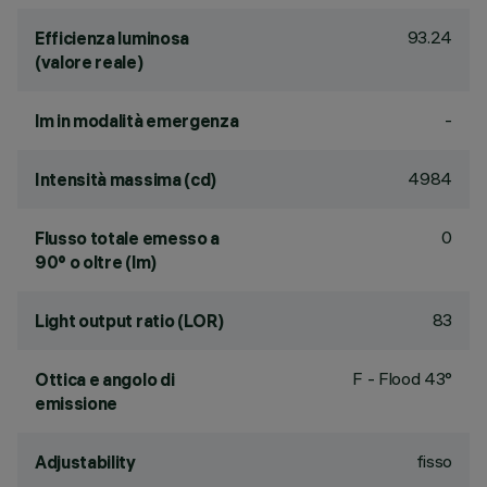
93.24
Efficienza luminosa
(valore reale)
-
lm in modalità emergenza
4984
Intensità massima (cd)
0
Flusso totale emesso a
90° o oltre (lm)
83
Light output ratio (LOR)
F - Flood 43°
Ottica e angolo di
emissione
fisso
Adjustability