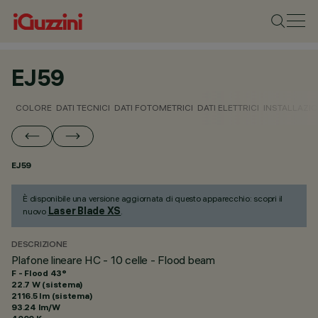
EJ59
COLORE
DATI TECNICI
DATI FOTOMETRICI
DATI ELETTRICI
INSTALLAZI
EJ59
È disponibile una versione aggiornata di questo apparecchio: scopri il
Laser Blade XS
nuovo
.
DESCRIZIONE
Plafone lineare HC - 10 celle - Flood beam
F - Flood 43°
22.7 W (sistema)
2116.5 lm (sistema)
93.24 lm/W