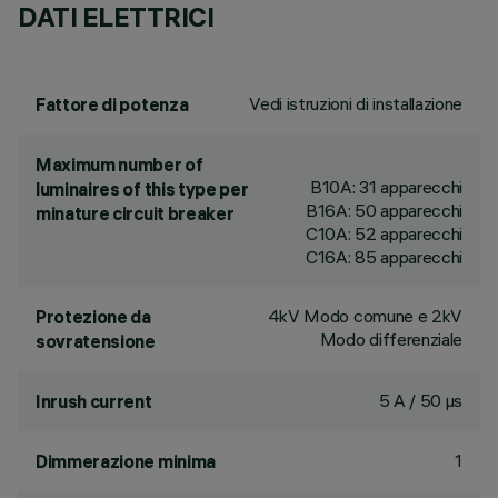
DATI ELETTRICI
Vedi istruzioni di installazione
Fattore di potenza
Maximum number of
B10A: 31 apparecchi
luminaires of this type per
B16A: 50 apparecchi
minature circuit breaker
C10A: 52 apparecchi
C16A: 85 apparecchi
4kV Modo comune e 2kV
Protezione da
Modo differenziale
sovratensione
5 A / 50 µs
Inrush current
1
Dimmerazione minima