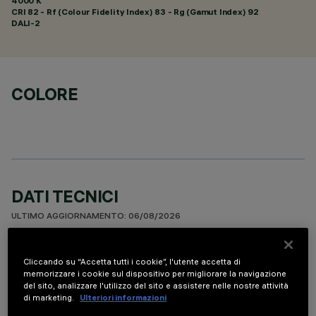
4000 K
CRI
82
- Rf (Colour Fidelity Index) 83 - Rg (Gamut Index) 92
DALI-2
COLORE
DATI TECNICI
ULTIMO AGGIORNAMENTO: 06/08/2026
DESCRIZIONE
Cliccando su “Accetta tutti i cookie”, l'utente accetta di
memorizzare i cookie sul dispositivo per migliorare la navigazione
Apparecchio per installazione a soffitto a 10 elementi ottici
del sito, analizzare l'utilizzo del sito e assistere nelle nostre attività
per sorgenti LED - ottiche fisse con riflettori Opti-Beam ad
di marketing.
Ulteriori informazioni
alta definizione in termoplastico metallizzato. Nonostante le