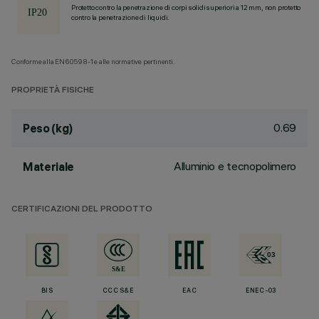
Protetto contro la penetrazione di corpi solidi superiori a 12 mm, non protetto
contro la penetrazione di liquidi.
Conforme alla EN60598-1 e alle normative pertinenti.
PROPRIETÀ FISICHE
0.69
Peso (kg)
Alluminio e tecnopolimero
Materiale
CERTIFICAZIONI DEL PRODOTTO
BIS
CCC S&E
EAC
ENEC-03