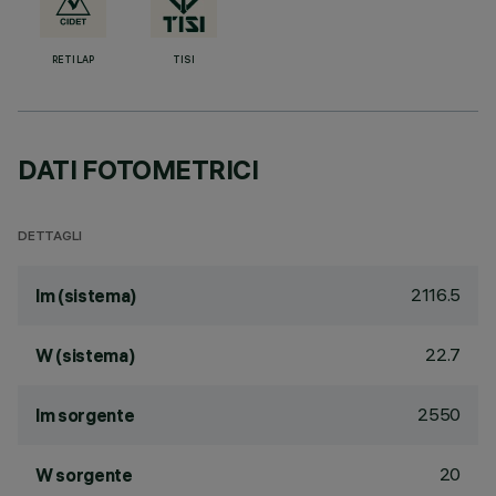
RETILAP
TISI
DATI FOTOMETRICI
DETTAGLI
2116.5
lm (sistema)
22.7
W (sistema)
2550
lm sorgente
20
W sorgente