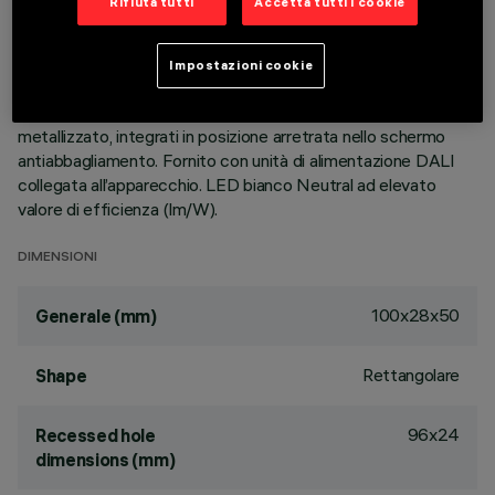
Rifiuta tutti
Accetta tutti i cookie
brevettata del sistema ottico garantisce un flusso efficace
ed un elevato comfort visivo ad abbagliamento controllato.
Corpo principale con superficie radiante in alluminio
Impostazioni cookie
pressofuso, versione con cornice perimetrale di battuta.
Riflettori Opti Beam ad alta definizione in termoplastico
metallizzato, integrati in posizione arretrata nello schermo
antiabbagliamento. Fornito con unità di alimentazione DALI
collegata all’apparecchio. LED bianco Neutral ad elevato
valore di efficienza (lm/W).
DIMENSIONI
100x28x50
Generale (mm)
Rettangolare
Shape
96x24
Recessed hole
dimensions (mm)