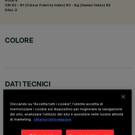
4000 K
CRI
82
- Rf (Colour Fidelity Index) 83 - Rg (Gamut Index) 92
DALI-2
COLORE
DATI TECNICI
ULTIMO AGGIORNAMENTO: 05/08/2026
Cliccando su “Accetta tutti i cookie”, l'utente accetta di
DESCRIZIONE
memorizzare i cookie sul dispositivo per migliorare la navigazione
del sito, analizzare l'utilizzo del sito e assistere nelle nostre attività
Apparecchio miniaturizzato lineare ad incasso a 5 elementi
di marketing.
Ulteriori informazioni
ottici per sorgenti LED - ottiche fisse. Nonostante le
dimensioni extra-compatte del prodotto, la tecnologia