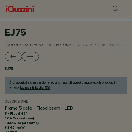
EJ75
COLORE
DATI TECNICI
DATI FOTOMETRICI
DATI ELETTRICI
INSTALLAZI
EJ75
È disponibile una versione aggiornata di questo apparecchio: scopri il
Laser Blade XS
nuovo
.
DESCRIZIONE
Frame 5 celle - Flood beam - LED
F - Flood 43°
12.4 W (sistema)
1037.5 lm (sistema)
83.67 lm/W