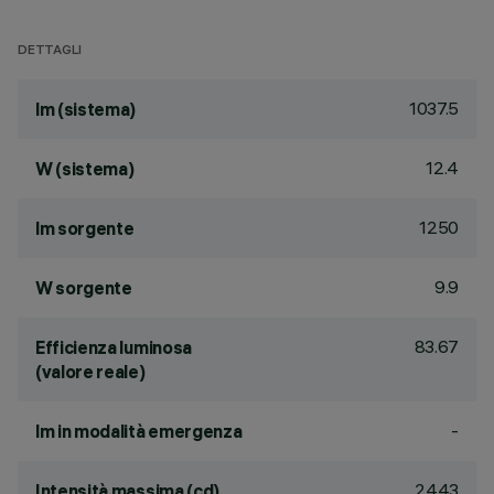
DETTAGLI
1037.5
lm (sistema)
12.4
W (sistema)
1250
lm sorgente
9.9
W sorgente
83.67
Efficienza luminosa
(valore reale)
-
lm in modalità emergenza
2443
Intensità massima (cd)