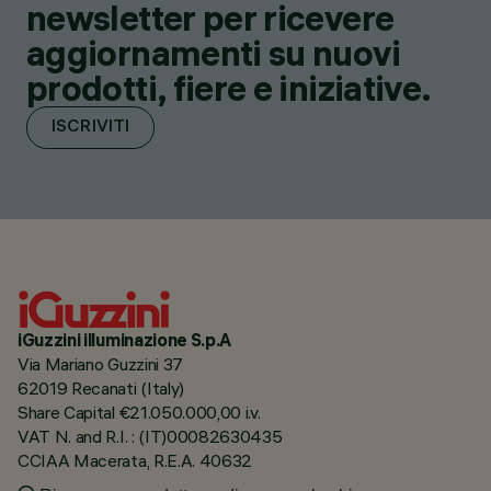
newsletter per ricevere
aggiornamenti su nuovi
prodotti, fiere e iniziative.
ISCRIVITI
iGuzzini illuminazione S.p.A
Via Mariano Guzzini 37
62019 Recanati (Italy)
Share Capital €21.050.000,00 i.v.
VAT N. and R.I. : (IT)00082630435
CCIAA Macerata, R.E.A. 40632