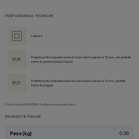
PERFORMANCE TECNICHE
Classe II
Protetto contro la penetrazione di corpi solidi superiori a 12 mm, non protetto
contro la penetrazione di liquidi.
Protetto contro la penetrazione di corpi solidi superiori a 12 mm, protetto
contro la pioggia.
Conforme alla EN60598-1 e alle normative pertinenti.
PROPRIETÀ FISICHE
0.35
Peso (kg)